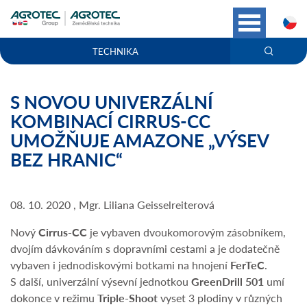
C
TECHNIKA
S NOVOU UNIVERZÁLNÍ
KOMBINACÍ CIRRUS-CC
UMOŽŇUJE AMAZONE „VÝSEV
BEZ HRANIC“
08. 10. 2020 , Mgr. Liliana Geisselreiterová
Nový
Cirrus-CC
je vybaven dvoukomorovým zásobníkem,
dvojím dávkováním s dopravními cestami a je dodatečně
vybaven i jednodiskovými botkami na hnojení
FerTeC
.
S další, univerzální výsevní jednotkou
GreenDrill 501
umí
dokonce v režimu
Triple-Shoot
vyset 3 plodiny v různých