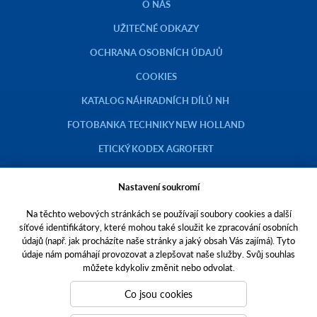
O NÁS
UŽITEČNÉ ODKAZY
OCHRANA OSOBNÍCH ÚDAJŮ
COOKIES
KATALOG NÁHRADNÍCH DÍLŮ NH
FOTOBANKA TECHNIKY NEW HOLLAND
ETICKÝ KODEX AGROFERT
Nastavení soukromí
Na těchto webových stránkách se používají soubory cookies a další
Copyright © 2023 AGROTEC a.s.
síťové identifikátory, které mohou také sloužit ke zpracování osobních
údajů (např. jak procházíte naše stránky a jaký obsah Vás zajímá). Tyto
Toto jsou internetové stránky společnosti AGROTEC a. s., se sídlem v
údaje nám pomáhají provozovat a zlepšovat naše služby. Svůj souhlas
Hustopečích, Brněnská 74, PSČ 69301, IČO 00544957,
můžete kdykoliv změnit nebo odvolat.
zapsané v OR vedeném Krajským soudem v Brně, oddíl B, vložka 138.
Společnost AGROTEC a.s. je členem koncernu AGROFERT řízeného
Co jsou cookies
společností AGROFERT, a.s.,
IČO 26185610, se sídlem na adrese Pyšelská 2327/2, Chodov, 149 00