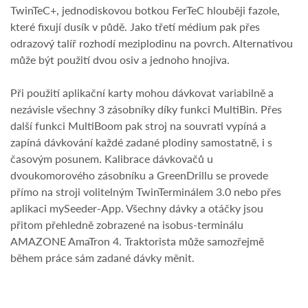
TwinTeC+, jednodiskovou botkou FerTeC hlouběji fazole,
které fixují dusík v půdě. Jako třetí médium pak přes
odrazový talíř rozhodí meziplodinu na povrch. Alternativou
může být použití dvou osiv a jednoho hnojiva.
Při použití aplikační karty mohou dávkovat variabilně a
nezávisle všechny 3 zásobníky díky funkci MultiBin. Přes
další funkci MultiBoom pak stroj na souvrati vypíná a
zapíná dávkování každé zadané plodiny samostatně, i s
časovým posunem. Kalibrace dávkovačů u
dvoukomorového zásobníku a GreenDrillu se provede
přímo na stroji volitelným TwinTerminálem 3.0 nebo přes
aplikaci mySeeder-App. Všechny dávky a otáčky jsou
přitom přehledně zobrazené na isobus-terminálu
AMAZONE AmaTron 4. Traktorista může samozřejmě
během práce sám zadané dávky měnit.