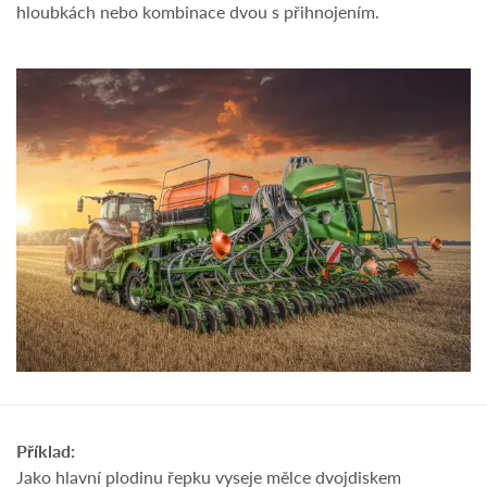
hloubkách nebo kombinace dvou s přihnojením.
Příklad:
Jako hlavní plodinu řepku vyseje mělce dvojdiskem