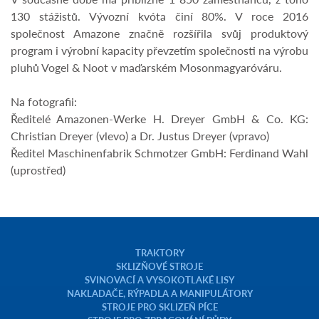
130 stážistů. Vývozní kvóta činí 80%. V roce 2016
společnost Amazone značně rozšířila svůj produktový
program i výrobní kapacity převzetím společnosti na výrobu
pluhů Vogel & Noot v maďarském Mosonmagyaróváru.
Na fotografii:
Ředitelé Amazonen-Werke H. Dreyer GmbH & Co. KG:
Christian Dreyer (vlevo) a Dr. Justus Dreyer (vpravo)
Ředitel Maschinenfabrik Schmotzer GmbH: Ferdinand Wahl
(uprostřed)
TRAKTORY
SKLIZŇOVÉ STROJE
SVINOVACÍ A VYSOKOTLAKÉ LISY
NAKLADAČE, RÝPADLA A MANIPULÁTORY
STROJE PRO SKLIZEŇ PÍCE