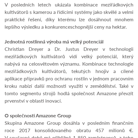
V posledních letech ukázala kombinace meziřádkových
kultivátorů s kamerou a řídícími systémy jako skvělé a velmi
praktické řešení, díky kterému lze dosáhnout mnohem
lepšího výsledku a konkurenceschopnější ceny na hektar.
Jednotná rostlinná výroba má velký potenciál
Christian Dreyer a Dr. Justus Dreyer v technologii
meziřádkových kultivátorů vidí velký potenciál, který
nabývá na celosvětovém významu. Kombinace technologie
meziřádkových kultivátorů, tekutých hnojiv a cílené
aplikace přípravků pro ochranu rostlin v jednom pracovním
kroku nabízí další možnosti využití v zemědělství. Také v
tomto segmentu strojů hodlá společnost Amazone převzít
prvenství v oblasti inovací.
O společnosti Amazone Group
Skupina Amazone Group dosáhla v posledním finančním
roce 2017 konsolidovaného obratu 457 milionů €.
V současné době má přibližně 1 850 zaměstnanců, z toho