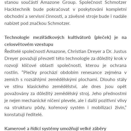
stanou součástí Amazone Group. Společnost Schmotzer
Hacktechnik bude pokračovat v poskytování kompletní
obchodní a servisní činnosti, a závěsné stroje bude i nadále
nabízet pod značkou Schmotzer.
Technologie meziřádkových kultivátorů (pleček) je na
celosvětovém vzestupu
Ředitelé společnosti Amazone, Christian Dreyer a Dr. Justus
Dreyer považují převzetí této technologie za důležitý krok v
rozvoji klíčové oblasti společnosti, kterou je ochrana
rostlin. “Plečky prochází obdobím renesance zejména v
zemích s rozsáhlými zemědělskými plochami. Dlouho stály
ve stínu klasického zemědělství, ale dnes jsou opět
považovány za důležitý zemědělský stroj. Jeho přednostmi
je nejen mechanické ničení plevele, ale i další pozitivní vlivy
na strukturu půdy, kořenový systém i mobilizaci živin,“
konstatují ředitelé.
Kamerové a řídící systémy umožňují velké záběry