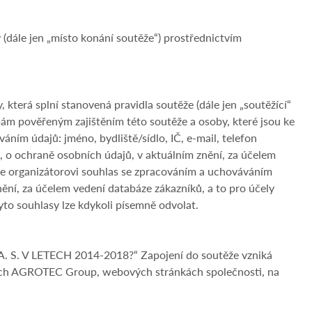
 (dále jen „místo konání soutěže“) prostřednictvím
která splní stanovená pravidla soutěže (dále jen „soutěžící“
bám pověřeným zajištěním této soutěže a osoby, které jsou ke
ním údajů: jméno, bydliště/sídlo, IČ, e-mail, telefon
o ochraně osobních údajů, v aktuálním znění, za účelem
luje organizátorovi souhlas se zpracováním a uchováváním
ění, za účelem vedení databáze zákazníků, a to pro účely
yto souhlasy lze kdykoli písemně odvolat.
 V LETECH 2014-2018?“ Zapojení do soutěže vzniká
sítích AGROTEC Group, webových stránkách společnosti, na