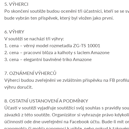
5. VÝHERCI
Po skončení soutěže budou oceněni tři účastníci, kteří se se 
bude vybrán ten příspěvek, který byl vložen jako první.
6. VÝHRY
V soutěži se nachází tři výhry:
1. cena – věrný model rozmetadla ZG-TS 10001
2. cena – pracovní blůza a kalhoty s laclem Amazone
3. cena – elegantní bavlněné triko Amazone
7. OZNÁMENÍ VÝHERCŮ
Výherci budou zveřejněni ve zvláštním příspěvku na FB profi
výhru doručit.
8. OSTATNÍ USTANOVENÍ A PODMÍNKY
Účastí v soutěži vyjadřuje soutěžící svůj souhlas s pravidly s
závazků z této soutěže. Organizátor si vyhrazuje právo kdykol
účinností ode dne uveřejnění na Facebook účtu. Bude-li mít o
napomohla či mohla napomoci k výhře, nebo pokud k takovému je