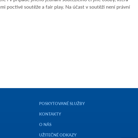
 poctivé soutěže a fair play. Na účast v soutěži není právní
POSKYTOVANÉ SLUŽBY
KONTAKTY
O NÁS
UŽITEČNÉ ODKAZY