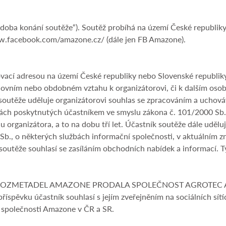
„doba konání soutěže“). Soutěž probíhá na území České republiky
w.facebook.com/amazone.cz/ (dále jen FB Amazone).
vací adresou na území České republiky nebo Slovenské republiky, 
acovním nebo obdobném vztahu k organizátorovi, či k dalším oso
soutěže uděluje organizátorovi souhlas se zpracováním a uchovává
ách poskytnutých účastníkem ve smyslu zákona č. 101/2000 Sb., 
u organizátora, a to na dobu tří let. Účastník soutěže dále udě
b., o některých službách informační společnosti, v aktuálním zn
 soutěže souhlasí se zasíláním obchodních nabídek a informací. T
LIK ROZMETADEL AMAZONE PRODALA SPOLEČNOST AGROTEC A. S.
říspěvku účastník souhlasí s jejím zveřejněním na sociálních 
 společnosti Amazone v ČR a SR.