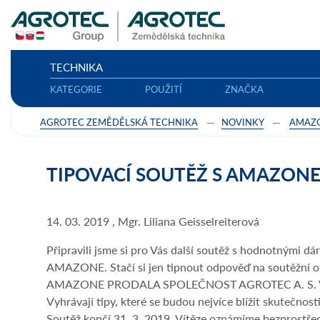
TECHNIKA
KATEGORIE
POUŽITÍ
ZNAČKA
AGROTEC ZEMĚDĚLSKÁ TECHNIKA
NOVINKY
AMAZ
TIPOVACÍ SOUTĚŽ S AMAZON
14. 03. 2019 , Mgr. Liliana Geisselreiterová
Připravili jsme si pro Vás další soutěž s hodnotnými dá
AMAZONE. Stačí si jen tipnout odpověď na soutěžn
AMAZONE PRODALA SPOLEČNOST AGROTEC A. S. V 
Vyhrávají tipy, které se budou nejvíce blížit skutečnosti
Soutěž končí 31. 3. 2019. Vítěze oznámíme bezprostře