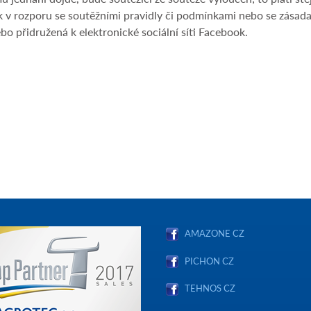
 v rozporu se soutěžními pravidly či podmínkami nebo se zásadami
o přidružená k elektronické sociální síti Facebook.
AMAZONE CZ
PICHON CZ
TEHNOS CZ