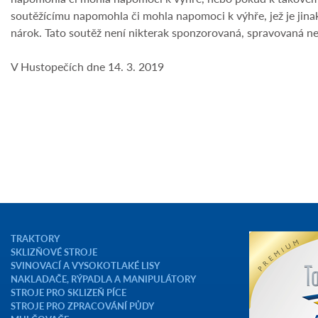
soutěžícímu napomohla či mohla napomoci k výhře, jež je jinak
nárok. Tato soutěž není nikterak sponzorovaná, spravovaná neb
V Hustopečích dne 14. 3. 2019
TRAKTORY
SKLIZŇOVÉ STROJE
SVINOVACÍ A VYSOKOTLAKÉ LISY
NAKLADAČE, RÝPADLA A MANIPULÁTORY
STROJE PRO SKLIZEŇ PÍCE
STROJE PRO ZPRACOVÁNÍ PŮDY