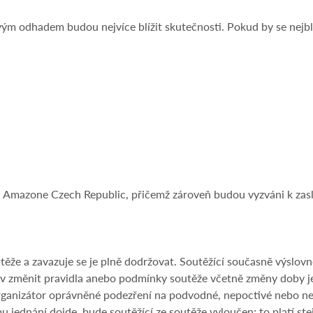
svým odhadem budou nejvíce blížit skutečnosti. Pokud by se nejb
lu Amazone Czech Republic, přičemž zároveň budou vyzváni k zas
outěže a zavazuje se je plně dodržovat. Soutěžící současně výslo
iv změnit pravidla anebo podmínky soutěže včetně změny doby její
rganizátor oprávněné podezření na podvodné, nepoctivé nebo neka
dnání dojde, bude soutěžící ze soutěže vyloučen; to platí stejně