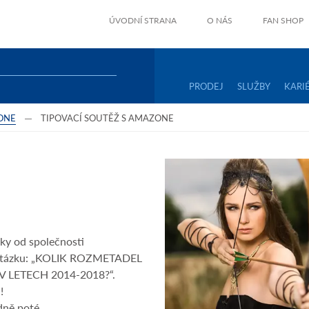
ÚVODNÍ STRANA
O NÁS
FAN SHOP
PRODEJ
SLUŽBY
KARI
ONE
TIPOVACÍ SOUTĚŽ S AMAZONE
E
rky od společnosti
í otázku: „KOLIK ROZMETADEL
LETECH 2014-2018?“.
!
dně poté.