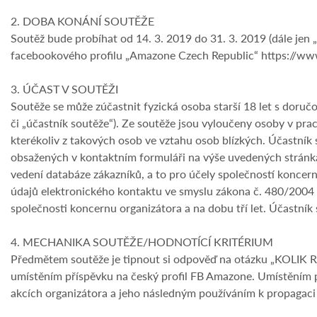
2. DOBA KONÁNÍ SOUTĚŽE
Soutěž bude probíhat od 14. 3. 2019 do 31. 3. 2019 (dále jen 
facebookového profilu „Amazone Czech Republic“ https://ww
3. ÚČAST V SOUTĚŽI
Soutěže se může zúčastnit fyzická osoba starší 18 let s doručo
či „účastník soutěže“). Ze soutěže jsou vyloučeny osoby v pr
kterékoliv z takových osob ve vztahu osob blízkých. Účastník 
obsažených v kontaktním formuláři na výše uvedených stránk
vedení databáze zákazníků, a to pro účely společností koncern
údajů elektronického kontaktu ve smyslu zákona č. 480/2004 S
společnosti koncernu organizátora a na dobu tří let. Účastník
4. MECHANIKA SOUTĚŽE/HODNOTÍCÍ KRITÉRIUM
Předmětem soutěže je tipnout si odpověď na otázku „KO
umístěním příspěvku na český profil FB Amazone. Umístěním p
akcích organizátora a jeho následným používáním k propagaci