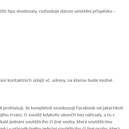
ližší tipy shodovaly, rozhoduje datum umístění příspěvku –
lání kontaktních údajů vč. adresy, na kterou bude možné
vně prohlašují, že kompletně osvobozují Facebook od jakýchkoli
ho trvání, či soutěž kdykoliv ukončit bez náhrady, a to s
lé jednání soutěžícího či jiné osoby, která soutěžícímu
 i v případě jiného jednání soutěžícího či jiné osoby, která