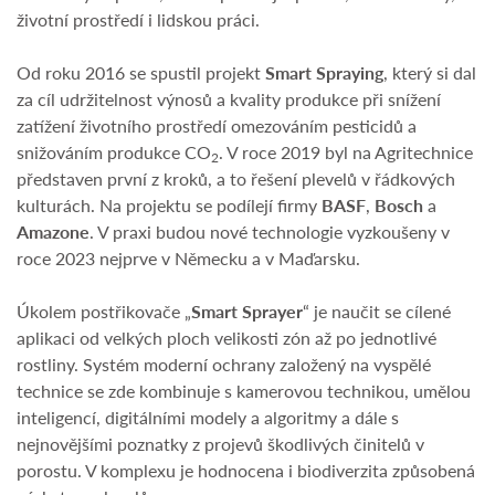
životní prostředí i lidskou práci.
Od roku 2016 se spustil projekt
Smart Spraying
, který si dal
za cíl udržitelnost výnosů a kvality produkce při snížení
zatížení životního prostředí omezováním pesticidů a
snižováním produkce CO
. V roce 2019 byl na Agritechnice
2
představen první z kroků, a to řešení plevelů v řádkových
kulturách. Na projektu se podílejí firmy
BASF
,
Bosch
a
Amazone
. V praxi budou nové technologie vyzkoušeny v
roce 2023 nejprve v Německu a v Maďarsku.
Úkolem postřikovače „
Smart Sprayer
“ je naučit se cílené
aplikaci od velkých ploch velikosti zón až po jednotlivé
rostliny. Systém moderní ochrany založený na vyspělé
technice se zde kombinuje s kamerovou technikou, umělou
inteligencí, digitálními modely a algoritmy a dále s
nejnovějšími poznatky z projevů škodlivých činitelů v
porostu. V komplexu je hodnocena i biodiverzita způsobená