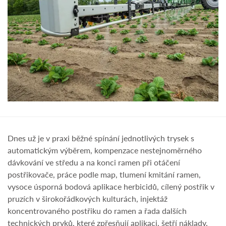
Dnes už je v praxi běžné spínání jednotlivých trysek s
automatickým výběrem, kompenzace nestejnoměrného
dávkování ve středu a na konci ramen při otáčení
postřikovače, práce podle map, tlumení kmitání ramen,
vysoce úsporná bodová aplikace herbicidů, cílený postřik v
pruzích v širokořádkových kulturách, injektáž
koncentrovaného postřiku do ramen a řada dalších
technických prvků, které zpřesňují aplikaci, šetří náklady,