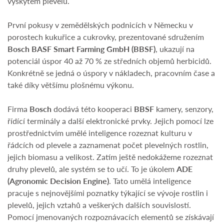
výskytem plevelů.
První pokusy v zemědělských podnicích v Německu v
porostech kukuřice a cukrovky, prezentované sdružením
Bosch BASF Smart Farming GmbH (BBSF)
, ukazují na
potenciál úspor 40 až 70 % ze středních objemů herbicidů.
Konkrétně se jedná o úspory v nákladech, pracovním čase a
také díky většímu plošnému výkonu.
Firma
Bosch
dodává této kooperaci
BBSF
kamery, senzory,
řídící terminály a další elektronické prvky. Jejich pomocí lze
prostřednictvím umělé inteligence rozeznat kulturu v
řádcích od plevele a zaznamenat počet plevelných rostlin,
jejich biomasu a velikost. Zatím ještě nedokážeme rozeznat
druhy plevelů, ale systém se to učí. To je úkolem
ADE
(Agronomic Decision Engine)
. Tato umělá inteligence
pracuje s nejnovějšími poznatky týkající se vývoje rostlin i
plevelů, jejich vztahů a veškerých dalších souvislostí.
Pomocí jmenovaných rozpoznávacích elementů se získávají