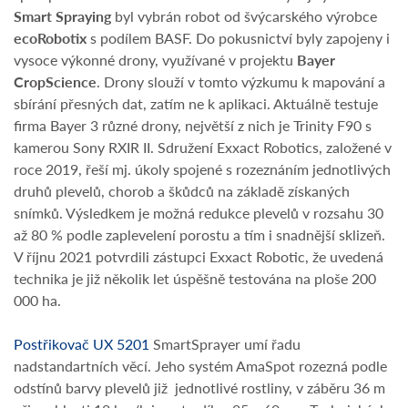
Smart Spraying
byl vybrán robot od švýcarského výrobce
ecoRobotix
s podílem BASF. Do pokusnictví byly zapojeny i
vysoce výkonné drony, využívané v projektu
Bayer
CropScience
. Drony slouží v tomto výzkumu k mapování a
sbírání přesných dat, zatím ne k aplikaci. Aktuálně testuje
firma Bayer 3 různé drony, největší z nich je Trinity F90 s
kamerou Sony RXIR II. Sdružení Exxact Robotics, založené v
roce 2019, řeší mj. úkoly spojené s rozeznáním jednotlivých
druhů plevelů, chorob a škůdců na základě získaných
snímků. Výsledkem je možná redukce plevelů v rozsahu 30
až 80 % podle zaplevelení porostu a tím i snadnější sklizeň.
V říjnu 2021 potvrdili zástupci Exxact Robotic, že uvedená
technika je již několik let úspěšně testována na ploše 200
000 ha.
Postřikovač UX 5201
SmartSprayer umí řadu
nadstandartních věcí. Jeho systém AmaSpot rozezná podle
odstínů barvy plevelů již jednotlivé rostliny, v záběru 36 m