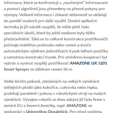
informace, které se konfrontují s „naučenými“ informacemi
a pomocí algoritmů jsou převedeny na přesné pokyny pro
výstupy. Veškeré informace i získané vědomosti se ukládají
do pamětí souborů pro další využití. Dnešní aplikační
technika je již natolik vyspělá, že může plnit řadu
speciálních úkolů, které by ještě nedávno byly těžko
představitelné. Týká se to celkové konstrukce postřikovačů
počínaje stabilitou podvozku nebo ramen a konče
automatickým výběrem jednotlivých trysek během postřiku
a samotnou konstrukcí trysek. Pro zmíněnou kooperaci byl
vybrán a vyvinut vyspělý postřikovač
AMAZONE UX 5201
Smart Sprayer
se záběrem ramen 36 m.
Vedle těchto pokusů, založených na velkých výměrách
stěžejních plodin jako kukuřice, cukrovka nebo řepka,
probíhají paralelně i pokusy s robotickými stroji na malých
výměrách. Vývojem robotů se dnes zabývá již řada firem v
zemích EU a Severní Ameriky, např.
AMAZONE
ve
spolupráci s
Univerzitou Osnabrück
. Pro vývoj systému