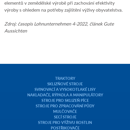
elementů v zemědělské výrobě při zachování efektivity
výroby s ohledem na potřeby zajištění výživy obyvatelstva.
Zdroj: časopis Lohnunternehmen 4-2022, článek Gute
Aussichten
TRAKTORY
SKLIZŇOVÉ STROJE
SVINOVACÍ A VYSOKOTLAKÉ LISY
NAKLADAČE, RÝPADLA A MANIPULÁTORY
STROJE PRO SKLIZEŇ PÍCE
STROJE PRO ZPRACOVÁNÍ PŮDY
MULČOVAČE
SECÍ STROJE
STROJE PRO VÝŽIVU ROSTLIN
POSTŘIKOVAČE