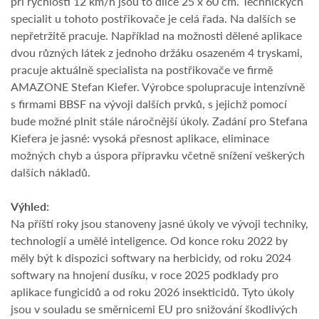
při rychlosti 12 km/h jsou to dílce 25 x 60 cm. Technických
specialit u tohoto postřikovače je celá řada. Na dalších se
nepřetržitě pracuje. Například na možnosti dělené aplikace
dvou různých látek z jednoho držáku osazeném 4 tryskami,
pracuje aktuálně specialista na postřikovače ve firmě
AMAZONE Stefan Kiefer. Výrobce spolupracuje intenzívně
s firmami BBSF na vývoji dalších prvků, s jejichž pomocí
bude možné plnit stále náročnější úkoly. Zadání pro Stefana
Kiefera je jasné: vysoká přesnost aplikace, eliminace
možných chyb a úspora přípravku včetně snížení veškerých
dalších nákladů.
Výhled:
Na příští roky jsou stanoveny jasné úkoly ve vývoji techniky,
technologií a umělé inteligence. Od konce roku 2022 by
měly být k dispozici softwary na herbicidy, od roku 2024
softwary na hnojení dusíku, v roce 2025 podklady pro
aplikace fungicidů a od roku 2026 insekticidů. Tyto úkoly
jsou v souladu se směrnicemi EU pro snižování škodlivých