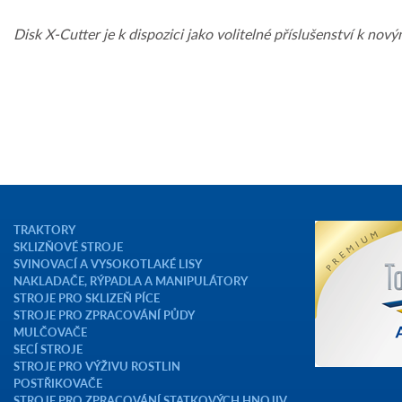
Disk X-Cutter je k dispozici jako volitelné příslušenství k
TRAKTORY
SKLIZŇOVÉ STROJE
SVINOVACÍ A VYSOKOTLAKÉ LISY
NAKLADAČE, RÝPADLA A MANIPULÁTORY
STROJE PRO SKLIZEŇ PÍCE
STROJE PRO ZPRACOVÁNÍ PŮDY
MULČOVAČE
SECÍ STROJE
STROJE PRO VÝŽIVU ROSTLIN
POSTŘIKOVAČE
STROJE PRO ZPRACOVÁNÍ STATKOVÝCH HNOJIV