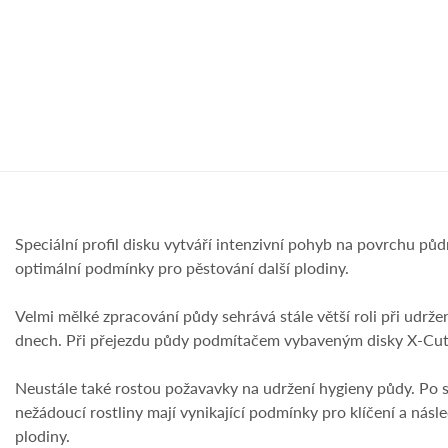
Speciální profil disku vytváří intenzivní pohyb na povrchu pů
optimální podmínky pro pěstování další plodiny.
Velmi mělké zpracování půdy sehrává stále větší roli při udrž
dnech. Při přejezdu půdy podmítačem vybaveným disky X-Cutte
Neustále také rostou požavavky na udržení hygieny půdy. Po s
nežádoucí rostliny mají vynikající podmínky pro klíčení a nás
plodiny.