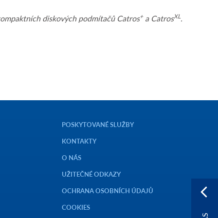
+
XL
y kompaktních diskových podmítačů Catros
a Catros
.
POSKYTOVANÉ SLUŽBY
KONTAKTY
O NÁS
UŽITEČNÉ ODKAZY
OCHRANA OSOBNÍCH ÚDAJŮ
COOKIES