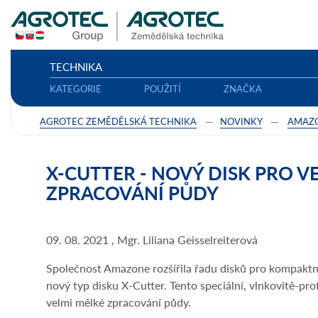
TECHNIKA
KATEGORIE
POUŽITÍ
ZNAČKA
AGROTEC ZEMĚDĚLSKÁ TECHNIKA
NOVINKY
AMAZ
X-CUTTER - NOVÝ DISK PRO V
ZPRACOVÁNÍ PŮDY
09. 08. 2021 , Mgr. Liliana Geisselreiterová
Společnost Amazone rozšířila řadu disků pro kompaktn
nový typ disku X-Cutter. Tento speciální, vlnkovitě-pro
velmi mělké zpracování půdy.