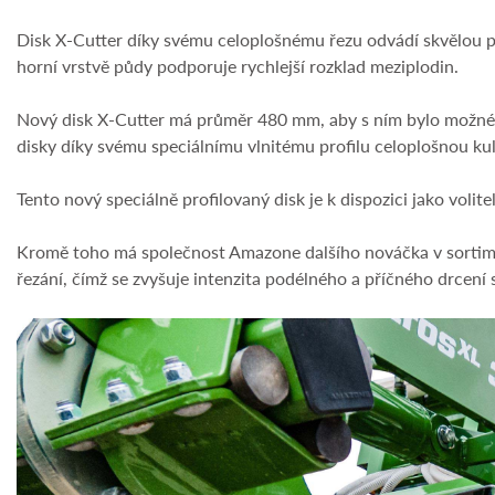
Disk X-Cutter díky svému celoplošnému řezu odvádí skvělou prá
horní vrstvě půdy podporuje rychlejší rozklad meziplodin.
Nový disk X-Cutter má průměr 480 mm, aby s ním bylo možné d
disky díky svému speciálnímu vlnitému profilu celoplošnou kult
Tento nový speciálně profilovaný disk je k dispozici jako v
Kromě toho má společnost Amazone dalšího nováčka v sortim
řezání, čímž se zvyšuje intenzita podélného a příčného drcení s