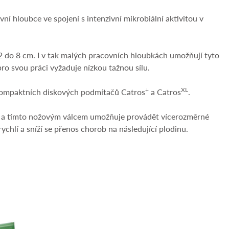
í hloubce ve spojení s intenzivní mikrobiální aktivitou v
 do 8 cm. I v tak malých pracovních hloubkách umožňují tyto
pro svou práci vyžaduje nízkou tažnou sílu.
+
XL
a kompaktních diskových podmítačů Catros
a Catros
.
r a tímto nožovým válcem umožňuje provádět vícerozměrné
ychlí a sníží se přenos chorob na následující plodinu.