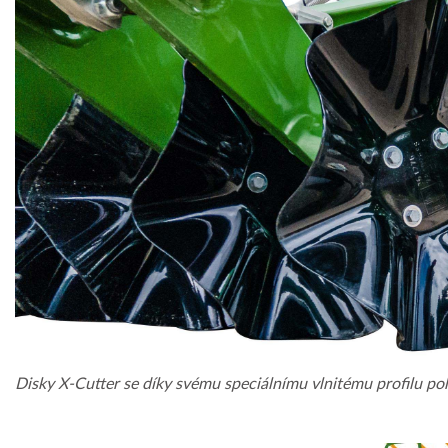
Disky X-Cutter se díky svému speciálnímu vlnitému profilu po