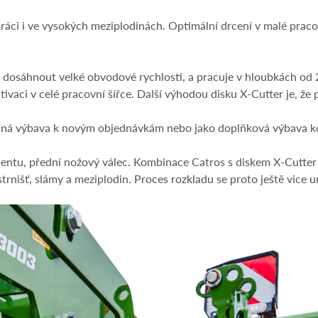
ci i ve vysokých meziplodinách. Optimální drcení v malé pracovn
osáhnout velké obvodové rychlosti, a pracuje v hloubkách od 2
ivaci v celé pracovní šířce. Další výhodou disku X-Cutter je, že 
olitelná výbava k novým objednávkám nebo jako doplňková výbav
entu, přední nožový válec. Kombinace Catros s diskem X-Cutte
trnišť, slámy a meziplodin. Proces rozkladu se proto ještě vice ur