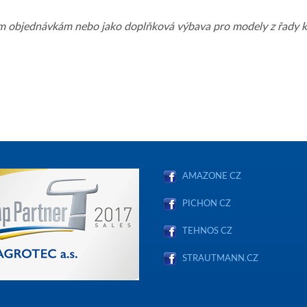
 novým objednávkám nebo jako doplňková výbava pro modely z řad
AMAZONE CZ
PICHON CZ
TEHNOS CZ
STRAUTMANN.CZ