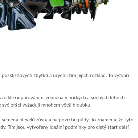
osklizňových zbytků a urychlí tím jejich rozklad. To vytváří
y vzniklé odpařováním, zejména v horkých a suchých letních
 své práci vyžadují mnohem větší hloubku.
a semena plevelů zůstala na povrchu půdy. To znamená, že tyto
y. Tím jsou vytvořeny ideální podmínky pro čistý start další