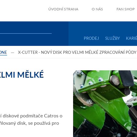
ÚVODNÍ STRANA
O NÁS
FAN SHOP
PRODEJ
SLUŽBY
KARI
ONE
X-CUTTER - NOVÝ DISK PRO VELMI MĚLKÉ ZPRACOVÁNÍ PŮDY
ELMI MĚLKÉ
í diskové podmítače Catros o
filovaný disk, se používá pro