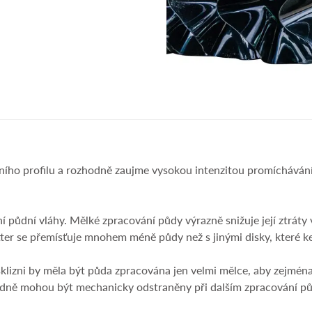
dního profilu a rozhodně zaujme vysokou intenzitou promíchávání p
ení půdní vláhy. Mělké zpracování půdy výrazně snižuje její ztrát
r se přemísťuje mnohem méně půdy než s jinými disky, které ke
klizni by měla být půda zpracována jen velmi mělce, aby zejmén
ledně mohou být mechanicky odstraněny při dalším zpracování půd