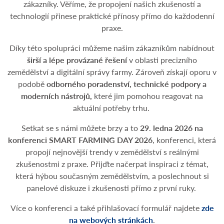
zákazníky. Věříme, že propojení našich zkušeností a
technologií přinese praktické přínosy přímo do každodenní
praxe.
Díky této spolupráci můžeme našim zákazníkům nabídnout
širší a lépe provázané řešení
v oblasti precizního
zemědělství a digitální správy farmy. Zároveň získají oporu v
podobě
odborného poradenství, technické podpory a
moderních nástrojů,
které jim pomohou reagovat na
aktuální potřeby trhu.
Setkat se s námi můžete brzy a to
29. ledna 2026 na
konferenci SMART FARMING DAY 2026
, konferenci, která
propojí nejnovější trendy v zemědělství s reálnými
zkušenostmi z praxe. Přijďte načerpat inspiraci z témat,
která hýbou současným zemědělstvím, a poslechnout si
panelové diskuze i zkušenosti přímo z první ruky.
Více o konferenci a také přihlašovací formulář najdete
zde
na webových stránkách
.