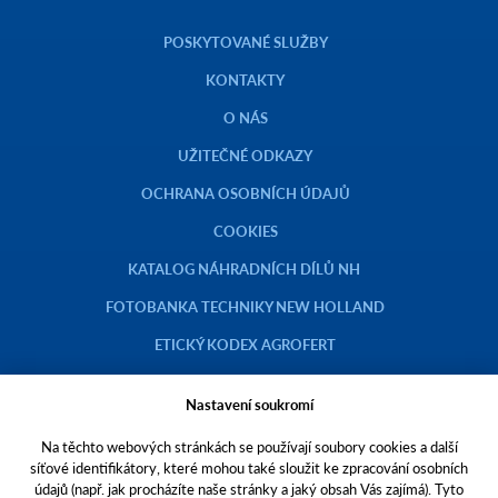
POSKYTOVANÉ SLUŽBY
KONTAKTY
O NÁS
UŽITEČNÉ ODKAZY
OCHRANA OSOBNÍCH ÚDAJŮ
COOKIES
KATALOG NÁHRADNÍCH DÍLŮ NH
FOTOBANKA TECHNIKY NEW HOLLAND
ETICKÝ KODEX AGROFERT
Nastavení soukromí
Na těchto webových stránkách se používají soubory cookies a další
Copyright © 2023 AGROTEC a.s.
síťové identifikátory, které mohou také sloužit ke zpracování osobních
údajů (např. jak procházíte naše stránky a jaký obsah Vás zajímá). Tyto