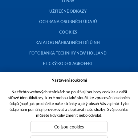
O NÁS
UŽITEČNÉ ODKAZY
OCHRANA OSOBNÍCH ÚDAJŮ
COOKIES
KATALOG NÁHRADNÍCH DÍLŮ NH
FOTOBANKA TECHNIKY NEW HOLLAND
ETICKÝ KODEX AGROFERT
Nastavení soukromí
Na těchto webových stránkách se používají soubory cookies a další
Copyright © 2023 AGROTEC a.s.
síťové identifikátory, které mohou také sloužit ke zpracování osobních
údajů (např. jak procházíte naše stránky a jaký obsah Vás zajímá). Tyto
Toto jsou internetové stránky společnosti AGROTEC a. s., se sídlem v
údaje nám pomáhají provozovat a zlepšovat naše služby. Svůj souhlas
Hustopečích, Brněnská 74, PSČ 69301, IČO 00544957,
můžete kdykoliv změnit nebo odvolat.
zapsané v OR vedeném Krajským soudem v Brně, oddíl B, vložka 138.
Společnost AGROTEC a.s. je členem koncernu AGROFERT řízeného
Co jsou cookies
společností AGROFERT, a.s.,
IČO 26185610, se sídlem na adrese Pyšelská 2327/2, Chodov, 149 00