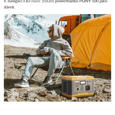
K
navigaci FJD
navíc získáte
powerbanku PONY 500 jako
dárek
.