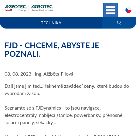
C
TECHNIKA
FJD - CHCEME, ABYSTE JE
POZNALI.
08. 08. 2023 , Ing. Alžběta Filová
Dali jsme jim teď... řekněmě
zaváděcí ceny
, které budou do
vyprodání zásob.
Seznamte se s FJDynamics - to jsou navigace,
elektrocentrály, nabíjecí stanice, powerbanky, přenosné
solární panely, sekačky,..