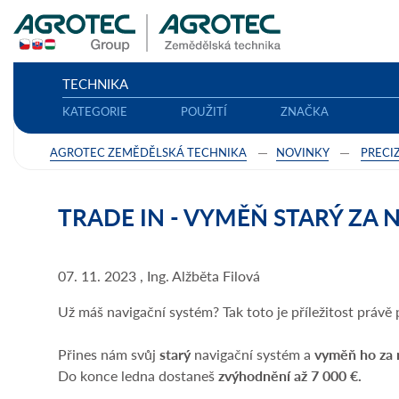
TECHNIKA
KATEGORIE
POUŽITÍ
ZNAČKA
AGROTEC ZEMĚDĚLSKÁ TECHNIKA
NOVINKY
PRECI
TRADE IN - VYMĚŇ STARÝ ZA 
07. 11. 2023 , Ing. Alžběta Filová
Už máš navigační systém? Tak toto je příležitost právě 
Přines nám svůj
starý
navigační systém
a
vyměň ho za
Do konce ledna dostaneš
zvýhodnění až 7 000 €.