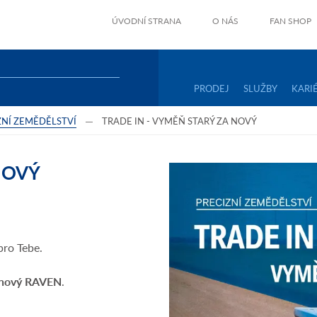
ÚVODNÍ STRANA
O NÁS
FAN SHOP
PRODEJ
SLUŽBY
KARI
ZNÍ ZEMĚDĚLSTVÍ
TRADE IN - VYMĚŇ STARÝ ZA NOVÝ
NOVÝ
pro Tebe.
 nový RAVEN
.