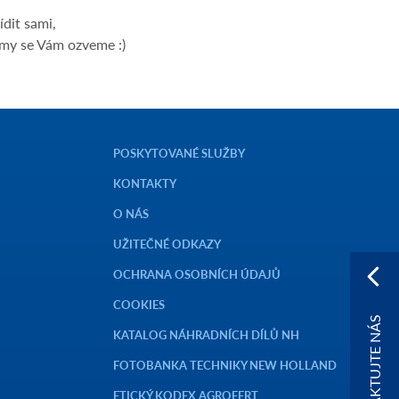
ídit sami,
 my se Vám ozveme :)
POSKYTOVANÉ SLUŽBY
KONTAKTY
O NÁS
UŽITEČNÉ ODKAZY
OCHRANA OSOBNÍCH ÚDAJŮ
COOKIES
KONTAKTUJTE NÁS
KATALOG NÁHRADNÍCH DÍLŮ NH
FOTOBANKA TECHNIKY NEW HOLLAND
ETICKÝ KODEX AGROFERT