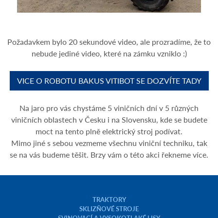
Požadavkem bylo 20 sekundové video, ale prozradíme, že to
nebude jediné video, které na zámku vzniklo :)
VICE O ROBOTU BAKUS VITIBOT SE DOZVÍTE TADY
Na jaro pro vás chystáme 5 viničních dní v 5 různých
viničních oblastech v Česku i na Slovensku, kde se budete
moct na tento plně elektrický stroj podívat.
Mimo jiné s sebou vezmeme všechnu viniční techniku, tak
se na vás budeme těšit. Brzy vám o této akci řekneme více.
TRAKTORY
SKLIZŇOVÉ STROJE
SVINOVACÍ A VYSOKOTLAKÉ LISY