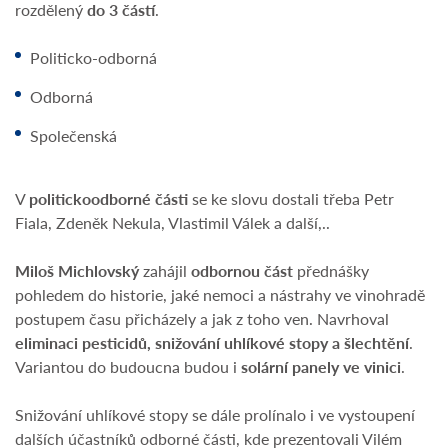
rozdělený
do 3 částí
.
Politicko-odborná
Odborná
Společenská
V
politickoodborné části
se ke slovu dostali třeba Petr
Fiala, Zdeněk Nekula, Vlastimil Válek a další,..
Miloš Michlovský
zahájil
odbornou část
přednášky
pohledem do historie, jaké nemoci a nástrahy ve vinohradě
postupem času přicházely a jak z toho ven. Navrhoval
eliminaci pesticidů, snižování uhlíkové stopy a šlechtění
.
Variantou do budoucna budou i
solární panely ve vinici
.
Snižování uhlíkové stopy se dále prolínalo i ve vystoupení
dalších účastníků odborné části, kde prezentovali Vilém