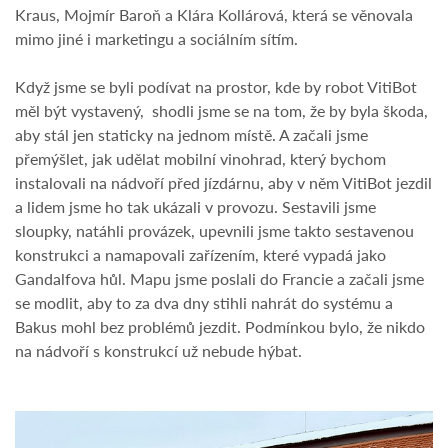
Kraus, Mojmír Baroň a Klára Kollárová, která se věnovala
mimo jiné i marketingu a sociálním sítím.
Když jsme se byli podívat na prostor, kde by robot VitiBot
měl být vystavený, shodli jsme se na tom, že by byla škoda,
aby stál jen staticky na jednom místě. A začali jsme
přemýšlet, jak udělat mobilní vinohrad, který bychom
instalovali na nádvoří před jízdárnu, aby v něm VitiBot jezdil
a lidem jsme ho tak ukázali v provozu. Sestavili jsme
sloupky, natáhli provázek, upevnili jsme takto sestavenou
konstrukci a namapovali zařízením, které vypadá jako
Gandalfova hůl. Mapu jsme poslali do Francie a začali jsme
se modlit, aby to za dva dny stihli nahrát do systému a
Bakus mohl bez problémů jezdit. Podmínkou bylo, že nikdo
na nádvoří s konstrukcí už nebude hýbat.