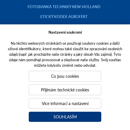
FOTOBANKA TECHNIKY NEW HOLLAND
ETICKÝ KODEX AGROFERT
Nastavení soukromí
Na těchto webových stránkách se používají soubory cookies a další
Copyright © 2023 AGROTEC a.s.
síťové identifikátory, které mohou také sloužit ke zpracování osobních
údajů (např. jak procházíte naše stránky a jaký obsah Vás zajímá). Tyto
Toto jsou internetové stránky společnosti AGROTEC a. s., se sídlem v
údaje nám pomáhají provozovat a zlepšovat naše služby. Svůj souhlas
Hustopečích, Brněnská 74, PSČ 69301, IČO 00544957,
můžete kdykoliv změnit nebo odvolat.
zapsané v OR vedeném Krajským soudem v Brně, oddíl B, vložka 138.
Společnost AGROTEC a.s. je členem koncernu AGROFERT řízeného
Co jsou cookies
společností AGROFERT, a.s.,
IČO 26185610, se sídlem na adrese Pyšelská 2327/2, Chodov, 149 00
Přijímám technické cookies
Praha 4.
Tvoříme weby
a
webové portály
, které vám pomáhají růst. Jsme
Více informací a nastavení
PUXdesign.
SOUHLASÍM
agrotec.cz
a
grotectrucks.cz
agrotecauto.cz
a-finance.cz
kariéra v Agrotec a.s.