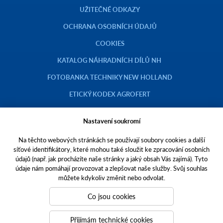
UŽITEČNÉ ODKAZY
OCHRANA OSOBNÍCH ÚDAJŮ
COOKIES
KATALOG NÁHRADNÍCH DÍLŮ NH
FOTOBANKA TECHNIKY NEW HOLLAND
ETICKÝ KODEX AGROFERT
Nastavení soukromí
Na těchto webových stránkách se používají soubory cookies a další
Copyright © 2023 AGROTEC a.s.
síťové identifikátory, které mohou také sloužit ke zpracování osobních
údajů (např. jak procházíte naše stránky a jaký obsah Vás zajímá). Tyto
Toto jsou internetové stránky společnosti AGROTEC a. s., se sídlem v
údaje nám pomáhají provozovat a zlepšovat naše služby. Svůj souhlas
Hustopečích, Brněnská 74, PSČ 69301, IČO 00544957,
můžete kdykoliv změnit nebo odvolat.
zapsané v OR vedeném Krajským soudem v Brně, oddíl B, vložka 138.
Společnost AGROTEC a.s. je členem koncernu AGROFERT řízeného
Co jsou cookies
společností AGROFERT, a.s.,
IČO 26185610, se sídlem na adrese Pyšelská 2327/2, Chodov, 149 00
Přijímám technické cookies
Praha 4.