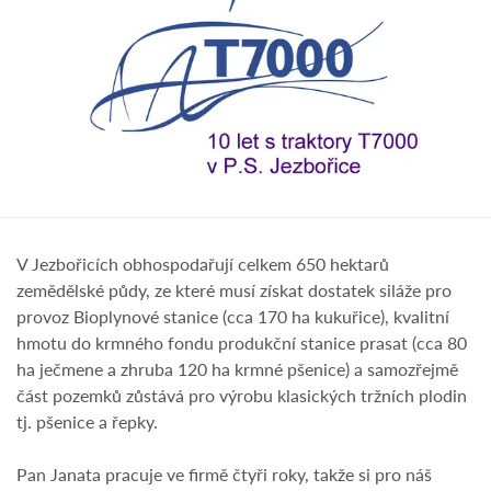
V Jezbořicích obhospodařují celkem 650 hektarů
zemědělské půdy, ze které musí získat dostatek siláže pro
provoz Bioplynové stanice (cca 170 ha kukuřice), kvalitní
hmotu do krmného fondu produkční stanice prasat (cca 80
ha ječmene a zhruba 120 ha krmné pšenice) a samozřejmě
část pozemků zůstává pro výrobu klasických tržních plodin
tj. pšenice a řepky.
Pan Janata pracuje ve firmě čtyři roky, takže si pro náš