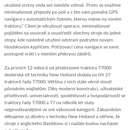
utužené vrstvy voda ani nemůže vzlínat. Proto se snažíme
minimalizovat přejezdy po poli a s tím nám pomáhá GPS
navigace s automatickým řízením, kterou máme na novém
traktoru.“ Cílem je sdružovat operace, minimalizovat
pojíždění na souvrati a soustředit všechny stroje do jedné
stopy, kde následně utužení odstraní podrytím novým
hloubkovým kypřičem. Pořizovací cena navigace se navíc
postupně vrátí i v menším překryvu záběrů.
Za prvních 12 měsíců od představení traktoru T7000
dealerská síť techniky New Holland dodala na trh 27
traktorů řady T7000. Většina z nich stále věrně slouží
původním majitelům. Díky moderní konstrukci, uživatelské
přívětivosti, univerzálnosti, spolehlivosti a hospodárnosti se
traktory řady T7000 a T7 na několik let staly
nejprodávanějšími ve své výkonové kategorii. Zákazníkům
děkujeme za důvěru v techniku New Holland a věříme, že
stroje z anglického Basildonu si i nadále budou nacházet