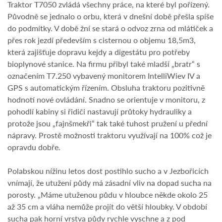
Traktor T7050 zvládá všechny práce, na které byl pořízený.
Původně se jednalo o orbu, která v dnešní době přešla spíše
do podmítky. V době žní se stará o odvoz zrna od mlátiček a
přes rok jezdí především s cisternou o objemu 18,5m3,
která zajišťuje dopravu kejdy a digestátu pro potřeby
bioplynové stanice. Na firmu přibyl také mladší „bratr“ s
označením T7.250 vybavený monitorem IntelliWiev IV a
GPS s automatickým řízením. Obsluha traktoru pozitivně
hodnotí nové ovládání. Snadno se orientuje v monitoru, z
pohodlí kabiny si řidiči nastavují průtoky hydrauliky a
protože jsou „fajnšmekři“ tak také tuhost pružení u přední
nápravy. Prostě možnosti traktoru využívají na 100% což je
opravdu dobře.
Polabskou nížinu letos dost postihlo sucho a v Jezbořicích
vnímají, že utužení půdy má zásadní vliv na dopad sucha na
porosty. „Máme utuženou půdu v hloubce někde okolo 25
až 35 cm a vláha nemůže projít do větší hloubky. V období
sucha pak horní vrstva půdy rychle vyschne a z pod