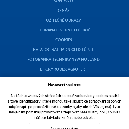
KONTAKTY
O NÁS
UŽITEČNÉ ODKAZY
OCHRANA OSOBNÍCH ÚDAJŮ
COOKIES
KATALOG NÁHRADNÍCH DÍLŮ NH
FOTOBANKA TECHNIKY NEW HOLLAND
ETICKÝ KODEX AGROFERT
Nastavení soukromí
Na těchto webových stránkách se používají soubory cookies a další
Copyright © 2023 AGROTEC a.s.
síťové identifikátory, které mohou také sloužit ke zpracování osobních
údajů (např. jak procházíte naše stránky a jaký obsah Vás zajímá). Tyto
Toto jsou internetové stránky společnosti AGROTEC a. s., se sídlem v
údaje nám pomáhají provozovat a zlepšovat naše služby. Svůj souhlas
Hustopečích, Brněnská 74, PSČ 69301, IČO 00544957,
můžete kdykoliv změnit nebo odvolat.
zapsané v OR vedeném Krajským soudem v Brně, oddíl B, vložka 138.
Společnost AGROTEC a.s. je členem koncernu AGROFERT řízeného
Co jsou cookies