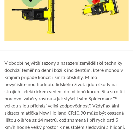
V období největší sezony a nasazení zemědělské techniky
dochází téměř na denní bázi k incidentům, které mohou v
krajním případě končit i smrtí obsluhy. Mimo
nevyčíslitelnou hodnotu lidského života jdou škody na
strojích i elektrickém vedení do milionů korun. Síla strojů i
pracovní záběry rostou a jak slyšel i sám Spiderman: "S
velkou silou přichází velká zodpovědnost". Vždyť axiální
sklízecí mlátička New Holland CR10.90 může být osazená
lištou o šířce až 14 metrů, což znamená i při rychlosti 5
km/h hodně velký prostor k neustálém sledování a hlídání.