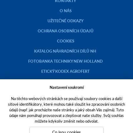
KONTAKTY
O NÁS
UŽITEČNÉ ODKAZY
OCHRANA OSOBNÍCH ÚDAJŮ
COOKIES
KATALOG NÁHRADNÍCH DÍLŮ NH
FOTOBANKA TECHNIKY NEW HOLLAND
ETICKÝ KODEX AGROFERT
Nastavení soukromí
Na těchto webových stránkách se používají soubory cookies a další
Copyright © 2023 AGROTEC a.s.
síťové identifikátory, které mohou také sloužit ke zpracování osobních
údajů (např. jak procházíte naše stránky a jaký obsah Vás zajímá). Tyto
Toto jsou internetové stránky společnosti AGROTEC a. s., se sídlem v
údaje nám pomáhají provozovat a zlepšovat naše služby. Svůj souhlas
Hustopečích, Brněnská 74, PSČ 69301, IČO 00544957,
můžete kdykoliv změnit nebo odvolat.
zapsané v OR vedeném Krajským soudem v Brně, oddíl B, vložka 138.
Společnost AGROTEC a.s. je členem koncernu AGROFERT řízeného
Co jsou cookies