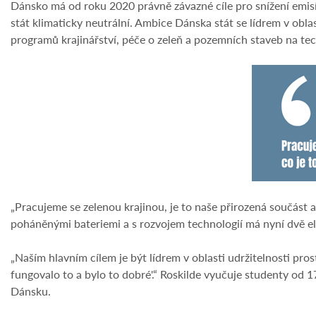
Dánsko má od roku 2020 právně závazné cíle pro snížení emisí
stát klimaticky neutrální. Ambice Dánska stát se lídrem v obla
programů krajinářství, péče o zeleň a pozemních staveb na tec
„Pracujeme se zelenou krajinou, je to naše přirozená součást a
poháněnými bateriemi a s rozvojem technologií má nyní dvě el
„Naším hlavním cílem je být lídrem v oblasti udržitelnosti prost
fungovalo to a bylo to dobré'.“ Roskilde vyučuje studenty od 
Dánsku.