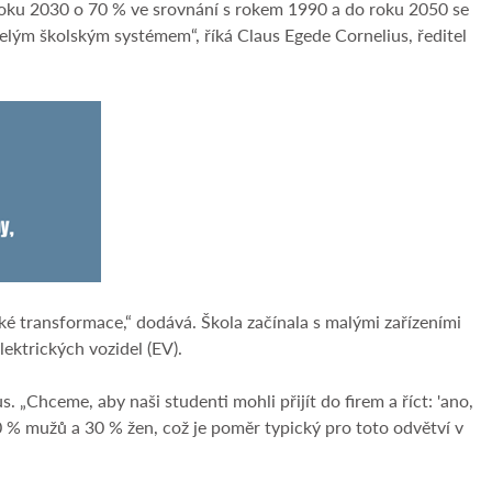
o roku 2030 o 70 % ve srovnání s rokem 1990 a do roku 2050 se
 celým školským systémem“, říká Claus Egede Cornelius, ředitel
ické transformace,“ dodává. Škola začínala s malými zařízeními
ektrických vozidel (EV).
. „Chceme, aby naši studenti mohli přijít do firem a říct: 'ano,
70 % mužů a 30 % žen, což je poměr typický pro toto odvětví v