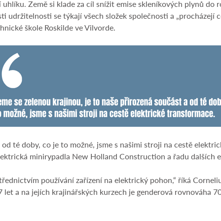
 uhlíku. Země si klade za cíl snížit emise skleníkových plynů d
sti udržitelnosti se týkají všech složek společnosti a „procházejí
hnické škole Roskilde ve Vilvorde.
 od té doby, co je to možné, jsme s našimi stroji na cestě elektr
ektrická minirypadla New Holland Construction a řadu dalších el
řednictvím používání zařízení na elektrický pohon,“ říká Cornelius
17 let a na jejích krajinářských kurzech je genderová rovnováha 