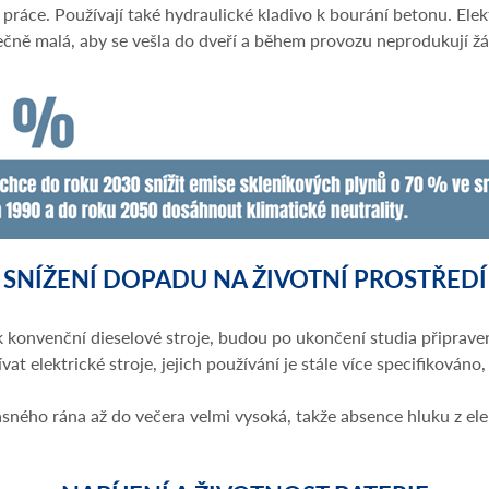
 práce. Používají také hydraulické kladivo k bourání betonu. Elek
tečně malá, aby se vešla do dveří a během provozu neprodukují ž
SNÍŽENÍ DOPADU NA ŽIVOTNÍ PROSTŘEDÍ
ak konvenční dieselové stroje, budou po ukončení studia připrave
elektrické stroje, jejich používání je stále více specifikováno, 
 časného rána až do večera velmi vysoká, takže absence hluku z elek