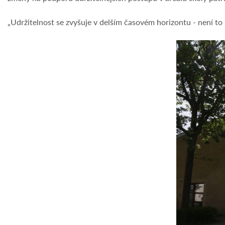
„Udržitelnost se zvyšuje v delším časovém horizontu - není to 