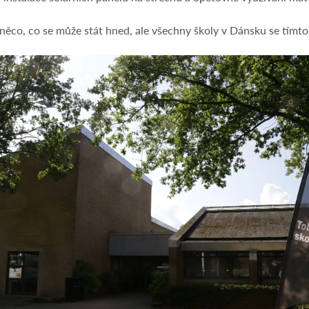
něco, co se může stát hned, ale všechny školy v Dánsku se tímto 