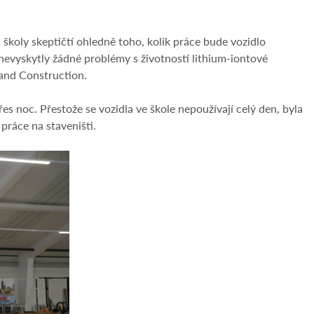
koly skeptičtí ohledně toho, kolik práce bude vozidlo
e nevyskytly žádné problémy s životností lithium-iontové
land Construction.
es noc. Přestože se vozidla ve škole nepoužívají celý den, byla
práce na staveništi.