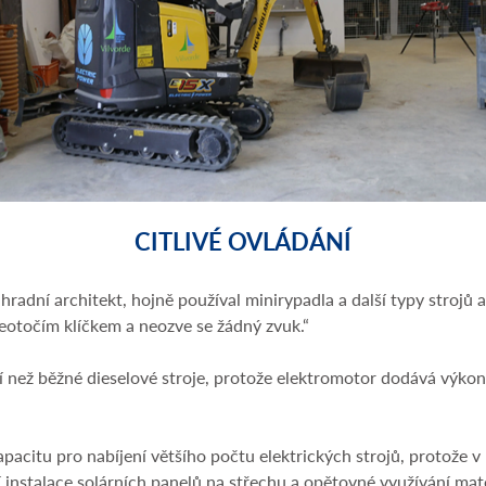
CITLIVÉ OVLÁDÁNÍ
hradní architekt, hojně používal minirypadla a další typy strojů a
neotočím klíčkem a neozve se žádný zvuk.“
í než běžné dieselové stroje, protože elektromotor dodává výkon f
a kapacitu pro nabíjení většího počtu elektrických strojů, protože 
 instalace solárních panelů na střechu a opětovné využívání mate