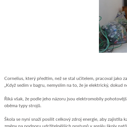
Cornelius, který předtím, než se stal učitelem, pracoval jako za
„Když sedím v bagru, nemyslím na to, že je elektrický, dokud 
Říká však, že podle jeho názoru jsou elektromobily pohotovějš
oběma typy strojů.
Škola se nyní snaží posílit celkový zdroj energie, aby zajistil
změny na podporu udržitelnějších postupů v areálu školy patří