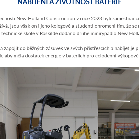
NABÍJENÍ A ŽIVOTNOST BATERIE
ečností New Holland Construction v roce 2023 byli zaměstnanci š
žívá, jsou však on i jeho kolegové a studenti ohromeni tím, že s
ylo technické škole v Roskilde dodáno druhé minirypadlo New Hol
a zapojit do běžných zásuvek ve svých přístřešcích a nabíjet je př
, aby měla dostatek energie v bateriích pro celodenní výkopové 