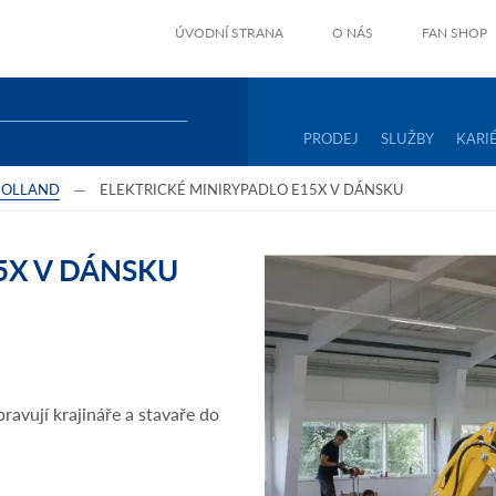
ÚVODNÍ STRANA
O NÁS
FAN SHOP
PRODEJ
SLUŽBY
KARI
HOLLAND
ELEKTRICKÉ MINIRYPADLO E15X V DÁNSKU
5X V DÁNSKU
ravují krajináře a stavaře do