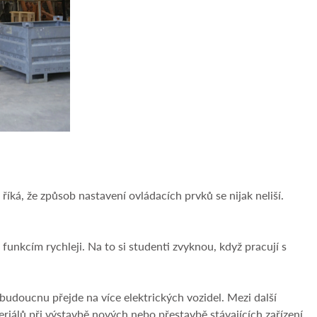
 říká, že způsob nastavení ovládacích prvků se nijak neliší.
unkcím rychleji. Na to si studenti zvyknou, když pracují s
v budoucnu přejde na více elektrických vozidel. Mezi další
riálů při výstavbě nových nebo přestavbě stávajících zařízení.