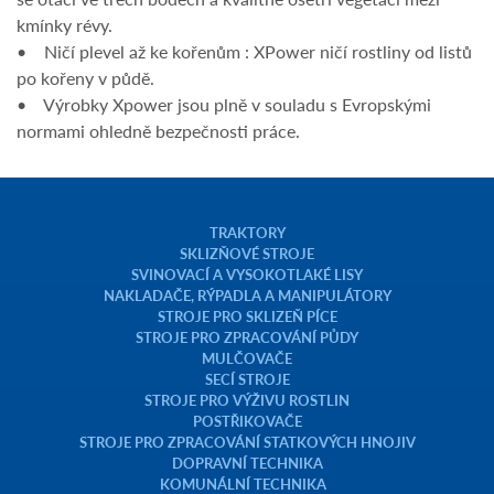
kmínky révy.
• Ničí plevel až ke kořenům : XPower ničí rostliny od listů
po kořeny v půdě.
• Výrobky Xpower jsou plně v souladu s Evropskými
normami ohledně bezpečnosti práce.
TRAKTORY
SKLIZŇOVÉ STROJE
SVINOVACÍ A VYSOKOTLAKÉ LISY
NAKLADAČE, RÝPADLA A MANIPULÁTORY
STROJE PRO SKLIZEŇ PÍCE
STROJE PRO ZPRACOVÁNÍ PŮDY
MULČOVAČE
SECÍ STROJE
STROJE PRO VÝŽIVU ROSTLIN
POSTŘIKOVAČE
STROJE PRO ZPRACOVÁNÍ STATKOVÝCH HNOJIV
DOPRAVNÍ TECHNIKA
KOMUNÁLNÍ TECHNIKA