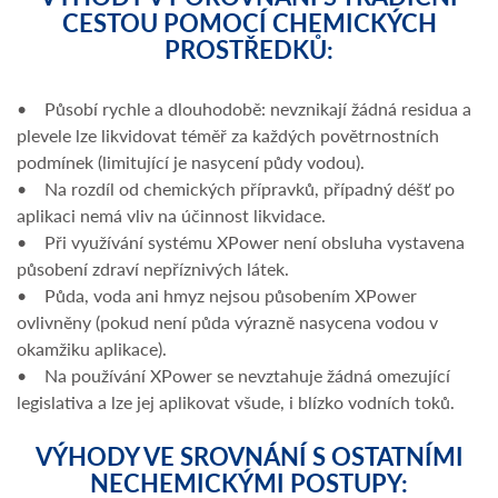
CESTOU POMOCÍ CHEMICKÝCH
PROSTŘEDKŮ:
• Působí rychle a dlouhodobě: nevznikají žádná residua a
plevele lze likvidovat téměř za každých povětrnostních
podmínek (limitující je nasycení půdy vodou).
• Na rozdíl od chemických přípravků, případný déšť po
aplikaci nemá vliv na účinnost likvidace.
• Při využívání systému XPower není obsluha vystavena
působení zdraví nepříznivých látek.
• Půda, voda ani hmyz nejsou působením XPower
ovlivněny (pokud není půda výrazně nasycena vodou v
okamžiku aplikace).
• Na používání XPower se nevztahuje žádná omezující
legislativa a lze jej aplikovat všude, i blízko vodních toků.
VÝHODY VE SROVNÁNÍ S OSTATNÍMI
NECHEMICKÝMI POSTUPY: