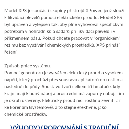
Model XPS je součástí skupiny přístrojů XPower, jenž slouží
k likvidaci plevelů pomocí elektrického proudu. Model SPS
byl upraven a vylepšen tak, aby plně vyhovoval specifickým
potřebám vinohradníků a sadařů při likvidaci plevelů i v
příkmenném pásu. Pokud chcete pracovat v "organickém"
režimu bez využívání chemických prostředků, XPS přináší
řešení.
Způsob práce systému.
Pomocí generátoru je vytvářen elektrický proud o vysokém
napětí, který prochází přes soustavu aplikátorů do rostlin a
následně do půdy. Soustavu tvoří celkem tři hmatače, kdy
krajní mají kladný náboj a prostřední má záporný náboj. Tím
je okruh uzavřený. Elektrický proud ničí rostlinu zevnitř až
ke kořenům (systémově), a to stejně efektivně, jako
chemické prostředky.
VÝHODY V POROVNÁNÍ S TRADIČNÍ