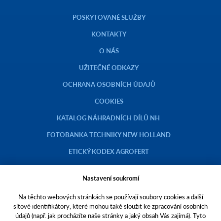
POSKYTOVANÉ SLUŽBY
KONTAKTY
O NÁS
UŽITEČNÉ ODKAZY
OCHRANA OSOBNÍCH ÚDAJŮ
COOKIES
KATALOG NÁHRADNÍCH DÍLŮ NH
FOTOBANKA TECHNIKY NEW HOLLAND
ETICKÝ KODEX AGROFERT
Nastavení soukromí
Na těchto webových stránkách se používají soubory cookies a další
Copyright © 2023 AGROTEC a.s.
síťové identifikátory, které mohou také sloužit ke zpracování osobních
údajů (např. jak procházíte naše stránky a jaký obsah Vás zajímá). Tyto