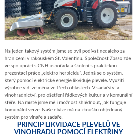
Na jeden takový systém jsme se byli podívat nedaleko za
hranicemi v rakouském St. Valentinu. Společnost Zasso zde
ve spolupráci s CNH uspořádala školení s praktickou
prezentací práce „elektro herbicidu“. Jedná se o systém,
který pomocí elektrické energie likviduje plevele. Využití
výrobce vidí zejména ve třech oblastech. V sadařství a
vinohradnictví, pro ošetření řádkových kultur a v komunální
sféře. Na místě jsme měli možnost shlédnout, jak funguje
komunální verze. Naše divize má na zkoušku objednaný
systém pro vinaře a sadaře.
PRINCIP LIKVIDACE PLEVELŮ VE
VINOHRADU POMOCÍ ELEKTŘINY