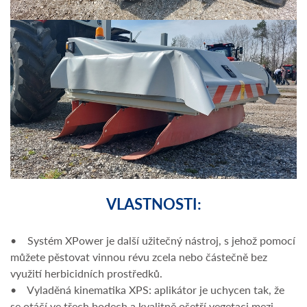
VLASTNOSTI:
• Systém XPower je další užitečný nástroj, s jehož pomocí
můžete pěstovat vinnou révu zcela nebo částečně bez
využití herbicidních prostředků.
• Vyladěná kinematika XPS: aplikátor je uchycen tak, že
se otáčí ve třech bodech a kvalitně ošetří vegetaci mezi