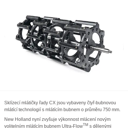
Sklízecí mlátičky řady CX jsou vybaveny čtyř-bubnovou
mlátící technologií s mlátícím bubnem o průměru 750 mm.
New Holland nyní zvyšuje výkonnost mlácení novým
TM
volitelným mlátícím bubnem Ultra-Flow
s dělenými