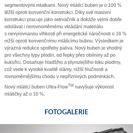
segmentovými mlatkami. Nový mlátící buben je o 100 %
těžší oproti konvenční konstrukci. Díky své masivní
konstrukci pracuje jako setrvačník a dokáže velmi dobře
odolávat i nerovnoměrnému vkládání materiálu
s nevyrovnanou vlhkostí při energetické náročnosti o 16 %
nižší oproti konvenčnímu mlátícímu bubnu. Výsledkem je
výrazná redukce spotřeby paliva. Nový buben je vhodný
pro všechny typy plodin, od řepky přes obilniny až po
kukuřici. Dosahuje hladšího a plynulejšího toku plodiny,
což vede k vysoké kvalitě slámy, nižší hlučnosti a
rovnoměrnějšímu chodu v nepříznivých podmínkách.
TM
Nový mlátící buben Ultra-Flow
navyšuje výkonost
mlátičky až o 10 %.
FOTOGALERIE