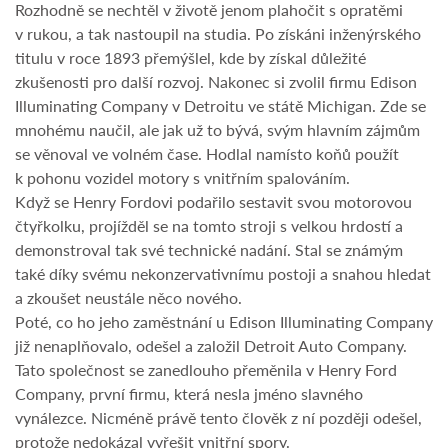
Rozhodně se nechtěl v životě jenom plahočit s opratěmi
v rukou, a tak nastoupil na studia. Po získáni inženýrského
titulu v roce 1893 přemýšlel, kde by získal důležité
zkušenosti pro další rozvoj. Nakonec si zvolil firmu Edison
Illuminating Company v Detroitu ve státě Michigan. Zde se
mnohému naučil, ale jak už to bývá, svým hlavním zájmům
se věnoval ve volném čase. Hodlal namísto koňů použít
k pohonu vozidel motory s vnitřním spalováním.
Když se Henry Fordovi podařilo sestavit svou motorovou
čtyřkolku, projížděl se na tomto stroji s velkou hrdostí a
demonstroval tak své technické nadání. Stal se známým
také díky svému nekonzervativnímu postoji a snahou hledat
a zkoušet neustále něco nového.
Poté, co ho jeho zaměstnání u Edison Illuminating Company
již nenaplňovalo, odešel a založil Detroit Auto Company.
Tato společnost se zanedlouho přeměnila v Henry Ford
Company, první firmu, která nesla jméno slavného
vynálezce. Nicméně právě tento člověk z ní později odešel,
protože nedokázal vyřešit vnitřní spory.