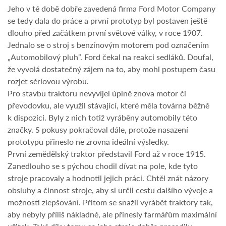
Jeho v té době dobře zavedená firma Ford Motor Company
se tedy dala do práce a první prototyp byl postaven ještě
dlouho před začátkem první světové války, v roce 1907.
Jednalo se o stroj s benzínovým motorem pod označením
„Automobilový pluh“. Ford čekal na reakci sedláků. Doufal,
že vyvolá dostatečný zájem na to, aby mohl postupem času
rozjet sériovou výrobu.
Pro stavbu traktoru nevyvíjel úplně znova motor či
převodovku, ale využil stávající, které měla továrna běžně
k dispozici. Byly z nich totiž vyráběny automobily této
značky. S pokusy pokračoval dále, protože nasazení
prototypu přineslo ne zrovna ideální výsledky.
První zemědělský traktor představil Ford až v roce 1915.
Zanedlouho se s pýchou chodil dívat na pole, kde tyto
stroje pracovaly a hodnotil jejich práci. Chtěl znát názory
obsluhy a činnost stroje, aby si určil cestu dalšího vývoje a
možnosti zlepšování. Přitom se snažil vyrábět traktory tak,
aby nebyly příliš nákladné, ale přinesly farmářům maximální