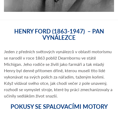
HENRY FORD (1863-1947) – PAN
VYNÁLEZCE
Jeden z předních světových vynálezců v oblasti motorismu
se narodil v roce 1863 poblíž Dearnbornu ve státě
Michigan. Jeho rodiče se živili jako farmáři a tak mladý
Henry byl denně přítomen dřině, kterou museli tito lidé
vykonávat na svých polích za nářadím, taženým koňmi.
Když vídával svého otce, jak chodí večer z pole unavený,
rozhodl se vymyslet stroje, které by práci zmechanizovaly a
učinily sedlákům život snazší.
POKUSY SE SPALOVACÍMI MOTORY