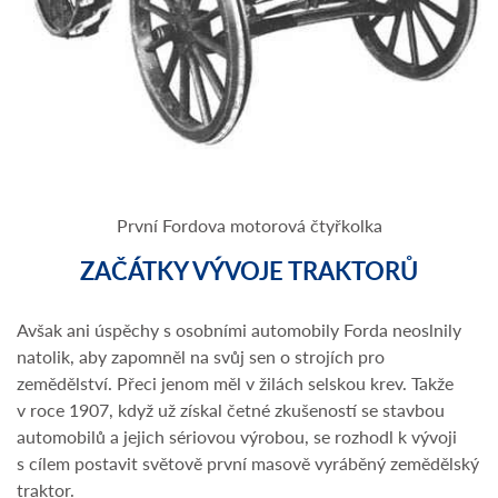
První Fordova motorová čtyřkolka
ZAČÁTKY VÝVOJE TRAKTORŮ
Avšak ani úspěchy s osobními automobily Forda neoslnily
natolik, aby zapomněl na svůj sen o strojích pro
zemědělství. Přeci jenom měl v žilách selskou krev. Takže
v roce 1907, když už získal četné zkušeností se stavbou
automobilů a jejich sériovou výrobou, se rozhodl k vývoji
s cílem postavit světově první masově vyráběný zemědělský
traktor.