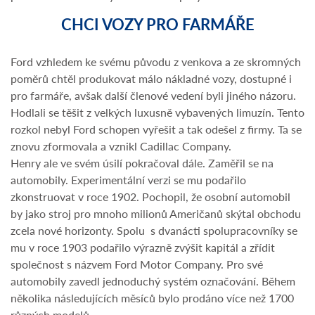
CHCI VOZY PRO FARMÁŘE
Ford vzhledem ke svému původu z venkova a ze skromných
poměrů chtěl produkovat málo nákladné vozy, dostupné i
pro farmáře, avšak další členové vedení byli jiného názoru.
Hodlali se těšit z velkých luxusně vybavených limuzín. Tento
rozkol nebyl Ford schopen vyřešit a tak odešel z firmy. Ta se
znovu zformovala a vznikl Cadillac Company.
Henry ale ve svém úsilí pokračoval dále. Zaměřil se na
automobily. Experimentální verzi se mu podařilo
zkonstruovat v roce 1902. Pochopil, že osobní automobil
by jako stroj pro mnoho milionů Američanů skýtal obchodu
zcela nové horizonty. Spolu s dvanácti spolupracovníky se
mu v roce 1903 podařilo výrazně zvýšit kapitál a zřídit
společnost s názvem Ford Motor Company. Pro své
automobily zavedl jednoduchý systém označování. Během
několika následujících měsíců bylo prodáno více než 1700
různých modelů.