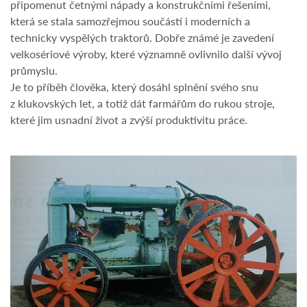
připomenut četnými nápady a konstrukčními řešeními,
která se stala samozřejmou součástí i moderních a
technicky vyspělých traktorů. Dobře známé je zavedení
velkosériové výroby, které významně ovlivnilo další vývoj
průmyslu.
Je to příběh člověka, který dosáhl splnění svého snu
z klukovských let, a totiž dát farmářům do rukou stroje,
které jim usnadní život a zvýší produktivitu práce.