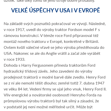
užitek. Také díky tomu se jeho stroje dobře prosadily.
VELKÉ ÚSPĚCHY V USA I V EVROPĚ
Na základě svých poznatků pokračoval ve vývoji. Následně,
v roce 1917, uvedl do výroby traktor Fordson model F s
rámovou konstrukcí. V témže roce Ford připravoval též
montáž nového traktoru v Evropě, konkrétně v Británii.
Ovšem kvůli válečné vřavě se jeho výroba přestěhovala do
USA. Nakonec se ale do Anglie vrátil a začal zde vyrábět
v roce 1933.
Dohoda s Harry Fergusonem přinesla traktorům Ford
hydraulický třídový závěs. Jeho zavedení do výroby
prodejnost traktorů v modré barvě dále zvedlo. Henry Ford
se z ní ale nemohl těšit dlouho; zemřel totiž 7. dubna 1947
ve věku 84 let. Vedení firmy se ujal jeho vnuk, Henry Ford II.
Vliv energické a novátorské osobnosti Henryho Forda na
průmyslovou výrobu traktorů byl tak silný a zásadní, že
v podstatě jej není možné měřitelně určit. Může být