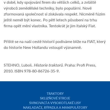
v době, kdy spojování firem do větších celků, a zvláště
výrobců zemědělské techniky, bylo populární. Nově
zformovaná společnost si získávala respekt. Nicméně fúzím
ještě neměl být konec. Po pěti letech působení na trhu
firma opět mění vlastníka. Tentokrát je jím italský Fiat.
Příště se na naší cestě historií podíváme blíže na FIAT, který
do historie New Hollandu vstoupil významně.
STEHNO, Luboš.
Historie traktorů
. Praha: Profi Press,
2010. ISBN 978-80-86726-35-9.
TRAKTORY
SKLIZŇOVÉ STROJE
SVINOVACÍ A VYSOKOTLAKÉ LISY
NAKLADAČE, RÝPADLA A MANIPULÁTORY