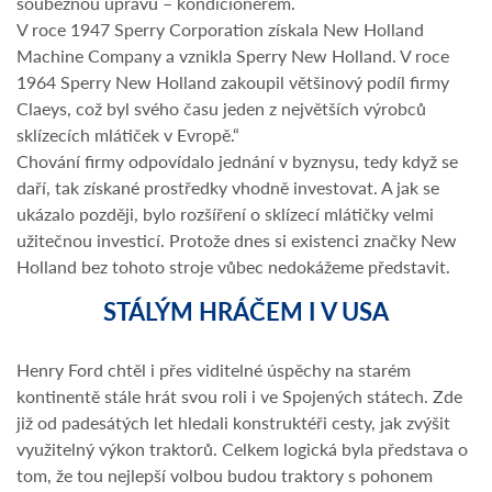
souběžnou úpravu – kondicionérem.
V roce 1947 Sperry Corporation získala New Holland
Machine Company a vznikla Sperry New Holland. V roce
1964 Sperry New Holland zakoupil většinový podíl firmy
Claeys, což byl svého času jeden z největších výrobců
sklízecích mlátiček v Evropě.“
Chování firmy odpovídalo jednání v byznysu, tedy když se
daří, tak získané prostředky vhodně investovat. A jak se
ukázalo později, bylo rozšíření o sklízecí mlátičky velmi
užitečnou investicí. Protože dnes si existenci značky New
Holland bez tohoto stroje vůbec nedokážeme představit.
STÁLÝM HRÁČEM I V USA
Henry Ford chtěl i přes viditelné úspěchy na starém
kontinentě stále hrát svou roli i ve Spojených státech. Zde
již od padesátých let hledali konstruktéři cesty, jak zvýšit
využitelný výkon traktorů. Celkem logická byla představa o
tom, že tou nejlepší volbou budou traktory s pohonem