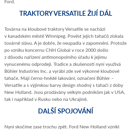
Ford.
TRAKTORY VERSATILE ŽIJÍ DÁL
Továrna na kloubové traktory Versatile se nachází
v kanadském městě Winnipeg. Pověst jejích tahačů získala
továrně slávu. A je dobře, že neupadla v zapomnění. Protože
po vzniku koncernu CNH Global v roce 2000 došlo
z důvodu nařízení antimonopolního úřadu k jejímu
vynucenému odprodeji. Tradice a zkušeností nyní využívá
Bühler Industries Inc. a vyrábí zde své výkonné kloubové
tahače. Mají černo-hnědé lakování, označení Bühler –
Versatile a s výjimkou barvy design shodný s tahači z doby
New Holland. Jsou prodávány velkým podnikům jak v USA,
tak i například v Rusku nebo na Ukrajině.
DALŠÍ SPOJOVÁNÍ
Nyní skočíme zase trochu zpět. Ford New Holland vznikl