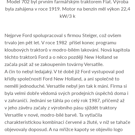
Model 702 byl prvním farmářským traktorem Fiat. Výroba
byla zahájena v roce 1919. Motor na benzín měl výkon 22,4
kW/3 k
Nejprve Ford spolupracoval s firmou Steiger, což ovšem
trvalo jen pět let. V roce 1982 přišel konec programu
kloubových traktorů v modro-bílém lakování. Nová kapitola
těchto traktorů Ford a o něco později New Holland se
začala psát až se zakoupením továrny Versatile.
A čin to nebyl ledajaký. V té době již Ford vystupoval pod
křídly společnosti Ford New Holland, a ani společně to
neměli jednoduché. Versatile nebyl jen tak k mání. Firma si
byla velmi dobře vědomá svých prodejních úspěchů doma i
v zahraničí. Jednání se táhla po celý rok 1987, přičemž až
v jeho závěru začaly z výrobního pásu sjíždět traktory
Versatile v nové, modro-bílé barvě. Ta vytlačila
charakteristickou kombinaci červené a žluté, v níž se tahače
objevovaly doposud. A na mřížce kapoty se objevilo logo