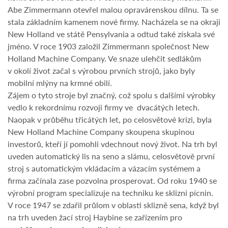
Abe Zimmermann otevřel malou opravárenskou dílnu. Ta se
stala základním kamenem nové firmy. Nacházela se na okraji
New Holland ve státě Pensylvania a odtud také získala své
jméno. V roce 1903 založil Zimmermann společnost New
Holland Machine Company. Ve snaze ulehčit sedlákům
v okolí život začal s výrobou prvních strojů, jako byly
mobilní mlýny na krmné obilí.
Zájem o tyto stroje byl značný, což spolu s dalšími výrobky
vedlo k rekordnímu rozvoji firmy ve dvacátých letech.
Naopak v průběhu třicátých let, po celosvětové krizi, byla
New Holland Machine Company skoupena skupinou
investorů, kteří jí pomohli vdechnout nový život. Na trh byl
uveden automatický lis na seno a slámu, celosvětově první
stroj s automatickým vkládacím a vázacím systémem a
firma začínala zase pozvolna prosperovat. Od roku 1940 se
výrobní program specializuje na techniku ke sklizni pícnin.
V roce 1947 se zdařil průlom v oblasti sklizně sena, když byl
na trh uveden žací stroj Haybine se zařízením pro