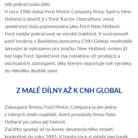
zde pokračovala dále.
V roce 1986 získal Ford Motor Company firmu Sperry New
Holland a sloučil ji s Ford Tractor Operations, nová
společnost byla pojmenována jako Ford New Holland.
Ford nadále pokračoval ve výrobě traktorů. V současnosti
patří továrna v Basildonu koncernu CNH Global; modrobílé
lakování je vyhrazeno pro značku New Holland, ovšem již
bez loga Ford. Společnost má rozsáhlou síť prodejců a
obchodních zastoupení, díky kterým exportuje své výrobky
do několika desítek zemí.
Z MALÉ DÍLNY AŽ K CNH GLOBAL
Zakoupení firmou Ford Motor Company je jen jedna
z četných změn majitelů, které provázely firmu New
Holland po celou její historii.
Začátky spadají až na konec devatenáctého století,
konkrétně do roku 1895. V tomto roce si mladý mechanik