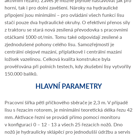
aktivním řezání). Závěs je možné plynule nastavovat jak pro
horní, tak i pro dolní zavěšení. Nároky na hydraulické
připojení jsou minimální – pro ovládání všech funkcí lisu
stačí pouze dva hydraulické okruhy. O efektivní přenos síly
z traktoru se stará nová zesílená převodovka s pracovními
otáčkami 1000 ot/min. Tomu také odpovídají zesílené a
zjednodušené pohony celého lisu. Samozřejmostí je
centrální olejové mazání, příplatkově i centrální mazání
ložisek vazelínou. Celková kvalita konstrukce byla
prověřována při polních testech, kdy zkušební lisy vytvořily
150.000 balíků.
HLAVNÍ PARAMETRY
Pracovní šířka pěti příčkového sběrače je 2,3 m. V případě
lisu s řezacím rotorem, je minimální teoretická délka řezu 42
mm. Aktivace řezní se provádí přímo pomocí monitoru
v konfiguraci 0 – 12 - 13 a všech 25 řezacích nožů. Dno
nožů je hydraulicky sklápěcí pro jednodušší údržbu a servis