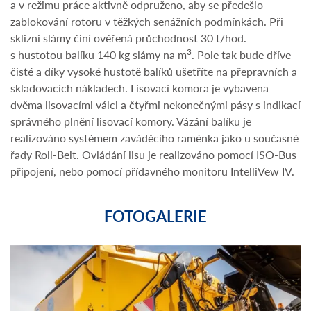
a v režimu práce aktivně odpruženo, aby se předešlo
zablokování rotoru v těžkých senážních podmínkách. Při
sklizni slámy činí ověřená průchodnost 30 t/hod.
3
s hustotou balíku 140 kg slámy na m
. Pole tak bude dříve
čisté a díky vysoké hustotě balíků ušetříte na přepravních a
skladovacích nákladech. Lisovací komora je vybavena
dvěma lisovacími válci a čtyřmi nekonečnými pásy s indikací
správného plnění lisovací komory. Vázání balíku je
realizováno systémem zaváděcího raménka jako u současné
řady Roll-Belt. Ovládání lisu je realizováno pomocí ISO-Bus
připojení, nebo pomocí přídavného monitoru IntelliVew IV.
FOTOGALERIE