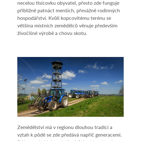
necelou tisícovku obyvatel, přesto zde funguje
přibližně patnáct menších, převážně rodinných
hospodářství. Kvůli kopcovitému terénu se
většina místních zemědělců věnuje především
živočišné výrobě a chovu skotu.
Zemědělství má v regionu dlouhou tradici a
vztah k půdě se zde předává napříč generacemi.