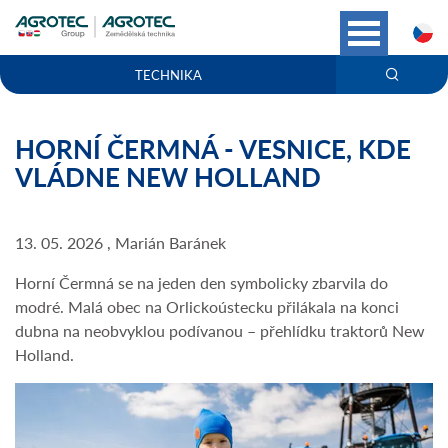
C
TECHNIKA
HORNÍ ČERMNÁ - VESNICE, KDE
VLÁDNE NEW HOLLAND
13. 05. 2026 , Marián Baránek
Horní Čermná se na jeden den symbolicky zbarvila do
modré. Malá obec na Orlickoústecku přilákala na konci
dubna na neobvyklou podívanou – přehlídku traktorů New
Holland.