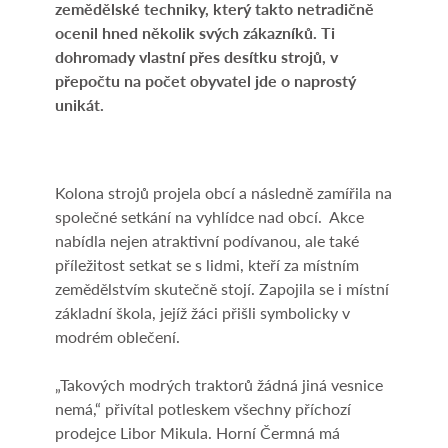
zemědělské techniky, který takto netradičně
ocenil hned několik svých zákazníků. Ti
dohromady vlastní přes desítku strojů, v
přepočtu na počet obyvatel jde o naprostý
unikát.
Kolona strojů projela obcí a následně zamířila na
společné setkání na vyhlídce nad obcí. Akce
nabídla nejen atraktivní podívanou, ale také
příležitost setkat se s lidmi, kteří za místním
zemědělstvím skutečně stojí. Zapojila se i místní
základní škola, jejíž žáci přišli symbolicky v
modrém oblečení.
„Takových modrých traktorů žádná jiná vesnice
nemá,“ přivítal potleskem všechny příchozí
prodejce Libor Mikula. Horní Čermná má