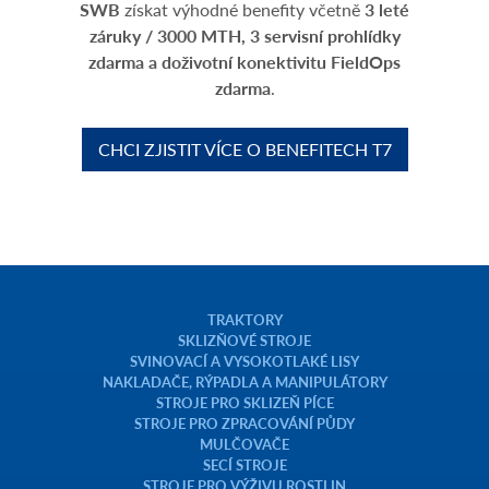
SWB
získat výhodné benefity včetně
3 leté
záruky / 3000 MTH, 3 servisní prohlídky
zdarma a doživotní konektivitu FieldOps
zdarma
.
CHCI ZJISTIT VÍCE O BENEFITECH T7
TRAKTORY
SKLIZŇOVÉ STROJE
SVINOVACÍ A VYSOKOTLAKÉ LISY
NAKLADAČE, RÝPADLA A MANIPULÁTORY
STROJE PRO SKLIZEŇ PÍCE
STROJE PRO ZPRACOVÁNÍ PŮDY
MULČOVAČE
SECÍ STROJE
STROJE PRO VÝŽIVU ROSTLIN