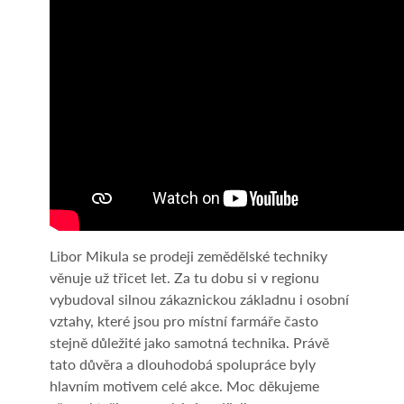
Libor Mikula se prodeji zemědělské techniky
věnuje už třicet let. Za tu dobu si v regionu
vybudoval silnou zákaznickou základnu i osobní
vztahy, které jsou pro místní farmáře často
stejně důležité jako samotná technika. Právě
tato důvěra a dlouhodobá spolupráce byly
hlavním motivem celé akce. Moc děkujeme