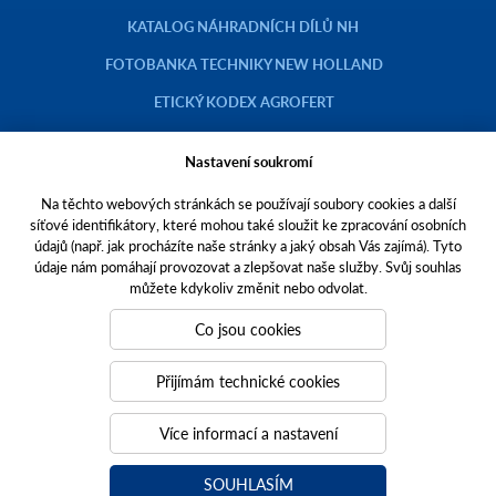
KATALOG NÁHRADNÍCH DÍLŮ NH
FOTOBANKA TECHNIKY NEW HOLLAND
ETICKÝ KODEX AGROFERT
Nastavení soukromí
Na těchto webových stránkách se používají soubory cookies a další
Copyright © 2023 AGROTEC a.s.
síťové identifikátory, které mohou také sloužit ke zpracování osobních
údajů (např. jak procházíte naše stránky a jaký obsah Vás zajímá). Tyto
Toto jsou internetové stránky společnosti AGROTEC a. s., se sídlem v
údaje nám pomáhají provozovat a zlepšovat naše služby. Svůj souhlas
Hustopečích, Brněnská 74, PSČ 69301, IČO 00544957,
můžete kdykoliv změnit nebo odvolat.
zapsané v OR vedeném Krajským soudem v Brně, oddíl B, vložka 138.
Společnost AGROTEC a.s. je členem koncernu AGROFERT řízeného
Co jsou cookies
společností AGROFERT, a.s.,
IČO 26185610, se sídlem na adrese Pyšelská 2327/2, Chodov, 149 00
Přijímám technické cookies
Praha 4.
Tvoříme weby
a
webové portály
, které vám pomáhají růst. Jsme
Více informací a nastavení
PUXdesign.
SOUHLASÍM
agrotec.cz
a
grotectrucks.cz
agrotecauto.cz