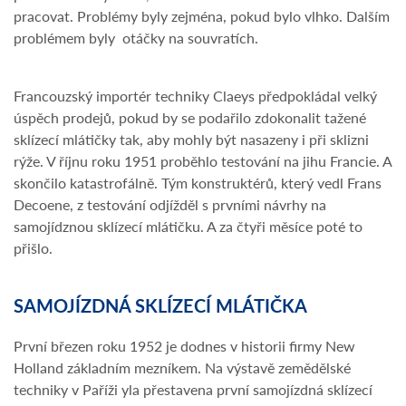
pracovat. Problémy byly zejména, pokud bylo vlhko. Dalším
problémem byly otáčky na souvratích.
Francouzský importér techniky Claeys předpokládal velký
úspěch prodejů, pokud by se podařilo zdokonalit tažené
sklízecí mlátičky tak, aby mohly být nasazeny i při sklizni
rýže. V říjnu roku 1951 proběhlo testování na jihu Francie. A
skončilo katastrofálně. Tým konstruktérů, který vedl Frans
Decoene, z testování odjížděl s prvními návrhy na
samojídznou sklízecí mlátičku. A za čtyři měsíce poté to
přišlo.
SAMOJÍZDNÁ SKLÍZECÍ MLÁTIČKA
První březen roku 1952 je dodnes v historii firmy New
Holland základním mezníkem. Na výstavě zemědělské
techniky v Paříži yla přestavena první samojízdná sklízecí