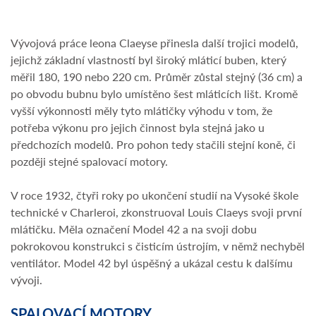
Vývojová práce leona Claeyse přinesla další trojici modelů,
jejichž základní vlastností byl široký mláticí buben, který
měřil 180, 190 nebo 220 cm. Průměr zůstal stejný (36 cm) a
po obvodu bubnu bylo umístěno šest mláticích lišt. Kromě
vyšší výkonnosti měly tyto mlátičky výhodu v tom, že
potřeba výkonu pro jejich činnost byla stejná jako u
předchozích modelů. Pro pohon tedy stačili stejní koně, či
později stejné spalovací motory.
V roce 1932, čtyři roky po ukončení studií na Vysoké škole
technické v Charleroi, zkonstruoval Louis Claeys svoji první
mlátičku. Měla označení Model 42 a na svoji dobu
pokrokovou konstrukci s čisticím ústrojím, v němž nechyběl
ventilátor. Model 42 byl úspěšný a ukázal cestu k dalšímu
vývoji.
SPALOVACÍ MOTORY