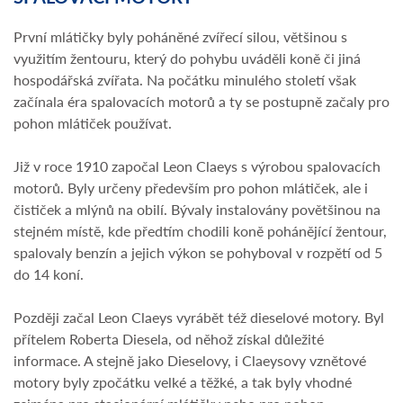
První mlátičky byly poháněné zvířecí silou, většinou s
využitím žentouru, který do pohybu uváděli koně či jiná
hospodářská zvířata. Na počátku minulého století však
začínala éra spalovacích motorů a ty se postupně začaly pro
pohon mlátiček používat.
Již v roce 1910 započal Leon Claeys s výrobou spalovacích
motorů. Byly určeny především pro pohon mlátiček, ale i
čističek a mlýnů na obilí. Bývaly instalovány povětšinou na
stejném místě, kde předtím chodili koně pohánějící žentour,
spalovaly benzín a jejich výkon se pohyboval v rozpětí od 5
do 14 koní.
Později začal Leon Claeys vyrábět též dieselové motory. Byl
přítelem Roberta Diesela, od něhož získal důležité
informace. A stejně jako Dieselovy, i Claeysovy vznětové
motory byly zpočátku velké a těžké, a tak byly vhodné