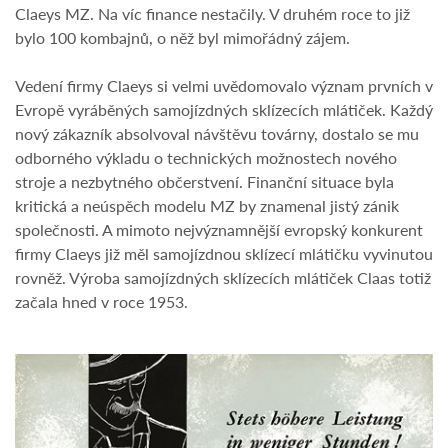
Claeys MZ. Na víc finance nestačily. V druhém roce to již
bylo 100 kombajnů, o něž byl mimořádný zájem.
Vedení firmy Claeys si velmi uvědomovalo význam prvních v
Evropě vyráběných samojízdných sklízecích mlátiček. Každý
nový zákazník absolvoval návštěvu továrny, dostalo se mu
odborného výkladu o technických možnostech nového
stroje a nezbytného občerstvení. Finanční situace byla
kritická a neúspěch modelu MZ by znamenal jistý zánik
společnosti. A mimoto nejvýznamnější evropský konkurent
firmy Claeys již měl samojízdnou sklízecí mlátičku vyvinutou
rovněž. Výroba samojízdných sklízecích mlátiček Claas totiž
začala hned v roce 1953.