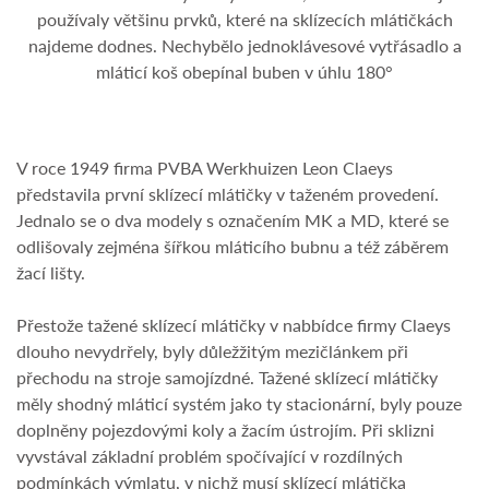
používaly většinu prvků, které na sklízecích mlátičkách
najdeme dodnes. Nechybělo jednoklávesové vytřásadlo a
mláticí koš obepínal buben v úhlu 180°
V roce 1949 firma PVBA Werkhuizen Leon Claeys
představila první sklízecí mlátičky v taženém provedení.
Jednalo se o dva modely s označením MK a MD, které se
odlišovaly zejména šířkou mláticího bubnu a též záběrem
žací lišty.
Přestože tažené sklízecí mlátičky v nabbídce firmy Claeys
dlouho nevydrřely, byly důležžitým mezičlánkem při
přechodu na stroje samojízdné. Tažené sklízecí mlátičky
měly shodný mláticí systém jako ty stacionární, byly pouze
doplněny pojezdovými koly a žacím ústrojím. Při sklizni
vyvstával základní problém spočívající v rozdílných
podmínkách výmlatu, v nichž musí sklízecí mlátička