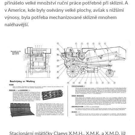
přinášelo velké množství ruční práce potřebné při sklizni. A
v Americe, kde byly osévány velké plochy, avšak s nižšími
výnosy, byla potřeba mechanizované sklizně mnohem
naléhavější.
Stacionární mlátičky Claeys X.M.H., X.M.K. a X.M.D. již