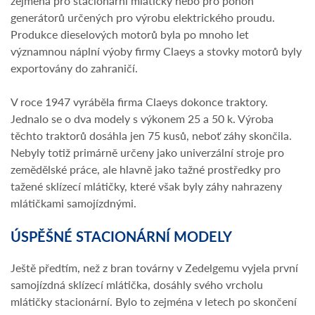
zejména pro stacionární mlátičky nebo pro pohon
generátorů určených pro výrobu elektrického proudu.
Produkce dieselových motorů byla po mnoho let
významnou náplní výoby firmy Claeys a stovky motorů byly
exportovány do zahraničí.
V roce 1947 vyráběla firma Claeys dokonce traktory.
Jednalo se o dva modely s výkonem 25 a 50 k. Výroba
těchto traktorů dosáhla jen 75 kusů, neboť záhy skončila.
Nebyly totiž primárně určeny jako univerzální stroje pro
zemědělské práce, ale hlavně jako tažné prostředky pro
tažené sklízecí mlátičky, které však byly záhy nahrazeny
mlátičkami samojízdnými.
ÚSPĚŠNÉ STACIONÁRNÍ MODELY
Ještě předtím, než z bran továrny v Zedelgemu vyjela první
samojízdná sklízecí mlátička, dosáhly svého vrcholu
mlátičky stacionární. Bylo to zejména v letech po skončení