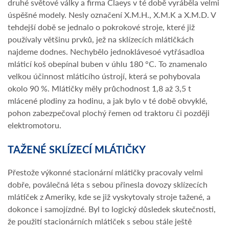
druhé světové války a firma Claeys v té době vyráběla velmi
úspěšné modely. Nesly označení X.M.H., X.M.K a X.M.D. V
tehdejší době se jednalo o pokrokové stroje, které již
používaly většinu prvků, jež na sklízecích mlátičkách
najdeme dodnes. Nechybělo jednoklávesoé vytřásadloa
mláticí koš obepínal buben v úhlu 180 °C. To znamenalo
velkou účinnost mláticího ústrojí, která se pohybovala
okolo 90 %. Mlátičky měly průchodnost 1,8 až 3,5 t
mlácené plodiny za hodinu, a jak bylo v té době obvyklé,
pohon zabezpečoval plochý řemen od traktoru či později
elektromotoru.
TAŽENÉ SKLÍZECÍ MLÁTIČKY
Přestože výkonné stacionární mlátičky pracovaly velmi
dobře, poválečná léta s sebou přinesla dovozy sklízecích
mlátiček z Ameriky, kde se již vyskytovaly stroje tažené, a
dokonce i samojízdné. Byl to logický důsledek skutečnosti,
že použití stacionárních mlátiček s sebou stále ještě