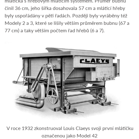
mlátička s hřebovým mláticím systémem. Průměr bubnu
činil 36 cm, jeho šířka dosahovala 57 cm a mláticí hřeby
byly uspořádány v pěti řadách. Později byly vyráběny též
Modely 2 a 3, které se lišily větším průměrem bubnu (67 a
77 cm) a taky větším počtem řad hřebů (6 a 7).
V roce 1932 zkonstruoval Louis Claeys svoji první mlátičku
označenou jako Model 42