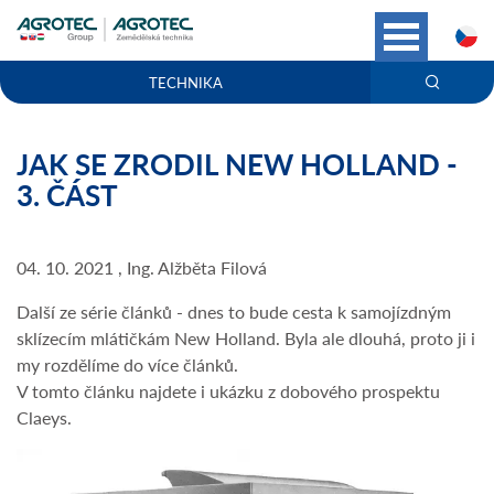
C
TECHNIKA
JAK SE ZRODIL NEW HOLLAND -
3. ČÁST
04. 10. 2021 , Ing. Alžběta Filová
Další ze série článků - dnes to bude cesta k samojízdným
sklízecím mlátičkám New Holland. Byla ale dlouhá, proto ji i
my rozdělíme do více článků.
V tomto článku najdete i ukázku z dobového prospektu
Claeys.