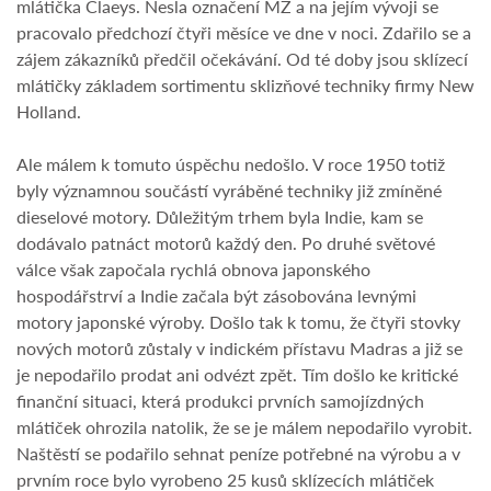
mlátička Claeys. Nesla označení MZ a na jejím vývoji se
pracovalo předchozí čtyři měsíce ve dne v noci. Zdařilo se a
zájem zákazníků předčil očekávání. Od té doby jsou sklízecí
mlátičky základem sortimentu sklizňové techniky firmy New
Holland.
Ale málem k tomuto úspěchu nedošlo. V roce 1950 totiž
byly významnou součástí vyráběné techniky již zmíněné
dieselové motory. Důležitým trhem byla Indie, kam se
dodávalo patnáct motorů každý den. Po druhé světové
válce však započala rychlá obnova japonského
hospodářstrví a Indie začala být zásobována levnými
motory japonské výroby. Došlo tak k tomu, že čtyři stovky
nových motorů zůstaly v indickém přístavu Madras a již se
je nepodařilo prodat ani odvézt zpět. Tím došlo ke kritické
finanční situaci, která produkci prvních samojízdných
mlátiček ohrozila natolik, že se je málem nepodařilo vyrobit.
Naštěstí se podařilo sehnat peníze potřebné na výrobu a v
prvním roce bylo vyrobeno 25 kusů sklízecích mlátiček