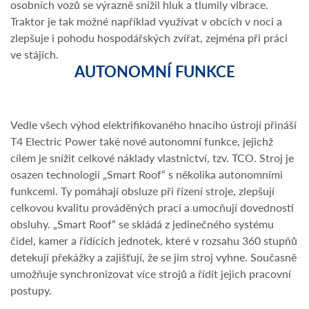
osobních vozů se výrazně snížil hluk a tlumily vibrace.
Traktor je tak možné například využívat v obcích v noci a
zlepšuje i pohodu hospodářských zvířat, zejména při práci
ve stájích.
AUTONOMNÍ FUNKCE
Vedle všech výhod elektrifikovaného hnacího ústrojí přináší
T4 Electric Power také nové autonomní funkce, jejichž
cílem je snížit celkové náklady vlastnictví, tzv. TCO. Stroj je
osazen technologií „Smart Roof“ s několika autonomními
funkcemi. Ty pomáhají obsluze při řízení stroje, zlepšují
celkovou kvalitu prováděných prací a umocňují dovednosti
obsluhy. „Smart Roof“ se skládá z jedinečného systému
čidel, kamer a řídících jednotek, které v rozsahu 360 stupňů
detekují překážky a zajišťují, že se jim stroj vyhne. Současně
umožňuje synchronizovat více strojů a řídit jejich pracovní
postupy.