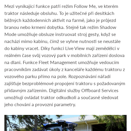
Mezi vynikající funkce patří režim Follow Me, ve kterém
traktor následuje obsluhu. To je užitečné při desítkách
běžných každodenních aktivit na farmě, jako je průjezd
branou nebo krmení dobytka. Stejně tak režim Shadow
Mode umožňuje obsluze instruovat stroj gesty, když se
nachází mimo kabinu, čímž se vyhne nutnosti se neustále
do kabiny vracet. Díky funkci Live View mají zemědělci v
reálném čase svůj vozový park v mobilních zařízení doslova
na dlani. Funkce Fleet Management umožňuje vedoucím
pracovníkům zadávat úkoly z kanceláře každému traktoru z
vozového parku přímo na pole. Rozpoznávání nářadí
zajišťuje bezproblémové propojení traktoru s požadovaným
přídavným zařízením. Digitální služby Offboard Services
umožňují ovládat traktor odkudkoli a současně sledovat
jeho chování a provozní parametry.