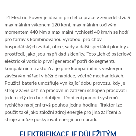
T4 Electric Power je ideální pro lehčí práce v zemědělství. S
maximálním výkonem 120 koní, maximálním točivým
momentem 440 Nm a maximální rychlostí 40 km/h se hodí
pro farmy s kombinovanou výrobou, pro chov
hospodářských zvířat, obce, sady a další speciální plodiny a
prostředí, jako jsou například skleníky. Toto „lehké bateriové
elektrické vozidlo první generace“ patří do segmentu
kompaktních traktorů a je plně kompatibilní s veškerým
závěsným nářadí v běžné nabídce, včetně mechanických.
Použitá baterie umožňuje vynikající dobu provozu, kdy je
stroj v závislosti na pracovním zatížení schopen pracovat i
jeden celý den bez dobíjení. Dobíjení pomocí systémů
rychlého nabíjení trvá pouhou jednu hodinu. Traktor lze
použít také jako záložní zdroj energie pro jiná zařízení a
stroje a může poskytovat energii pro nářadí.
ELEKTRIFIKACE JE DŮLEŽITÝM