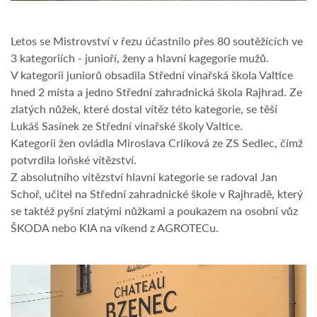
Letos se Mistrovství v řezu účastnilo přes 80 soutěžících ve
3 kategoriích - junioří, ženy a hlavní kagegorie mužů.
V kategorii juniorů obsadila Střední vinařská škola Valtice
hned 2 místa a jedno Střední zahradnická škola Rajhrad. Ze
zlatých nůžek, které dostal vítěz této kategorie, se těší
Lukáš Sasínek ze Střední vinařské školy Valtice.
Kategorii žen ovládla Miroslava Crlíková ze ZS Sedlec, čímž
potvrdila loňské vítězství.
Z absolutního vítězství hlavní kategorie se radoval Jan
Schoř, učitel na Střední zahradnické škole v Rajhradě, který
se taktéž pyšní zlatými nůžkami a poukazem na osobní vůz
ŠKODA nebo KIA na víkend z AGROTECu.