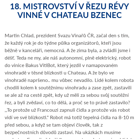
18. MISTROVSTVÍ V ŘEZU RÉVY
VINNÉ V CHATEAU BZENEC
Martin Chlad, prezident Svazu Vinařů ČR, začal den s tím,
že každý rok je do týdne půlka organizátorů, kteří jsou
běžně v kanceláři, nemocná. A že zima byla, a zvládli jsme i
déšť. Teda ne my, ale náš autonomní, plně elektrický, robot
do vinice Bakus VitiBot, který jezdil v namapovaném
vinohradě v těsné blízkosti u Chateau. A že bylo ve
vinohradě napršeno.. mu vůbec nevadilo. Lidé kolem robota
chodili kolem k soutěžnímu vinohradu a zase zpět, zastavili
se ale až na cestě zpět, kdy už měli za sebou svůj soutěžní
řez, a byli zvědaví, co to dělá, a proč se to právě zastavilo?
,,To protože už Francouzi zapnuli čidla a protože vás robot
vidí ve své blízkosti." Robot má totiž tepelná čidla na 8-10 m
před sebou, a když se tam objeví člověk, tak z
bezpečnostních důvodů zastaví. Na ukázkách musíme