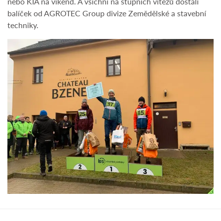
nebo KIA na víkend. A všichni na stupních vítězů dostali
balíček od AGROTEC Group divize Zemědělské a stavební
techniky.