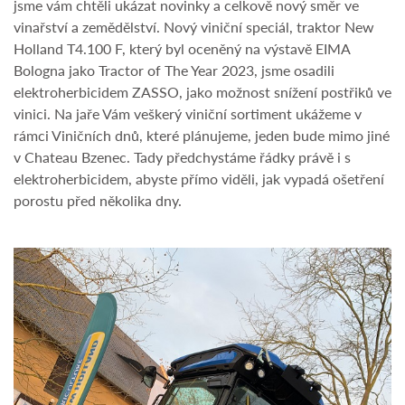
jsme vám chtěli ukázat novinky a celkově nový směr ve
vinařství a zemědělství. Nový viniční speciál, traktor New
Holland T4.100 F, který byl oceněný na výstavě EIMA
Bologna jako Tractor of The Year 2023, jsme osadili
elektroherbicidem ZASSO, jako možnost snížení postřiků ve
vinici. Na jaře Vám veškerý viniční sortiment ukážeme v
rámci Viničních dnů, které plánujeme, jeden bude mimo jiné
v Chateau Bzenec. Tady předchystáme řádky právě i s
elektroherbicidem, abyste přímo viděli, jak vypadá ošetření
porostu před několika dny.