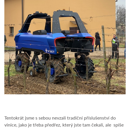
Tentokrát jsme s sebou nevzali tradiční příslušenství do
vinice, jako je třeba předřez, který jste tam čekali, ale spíše