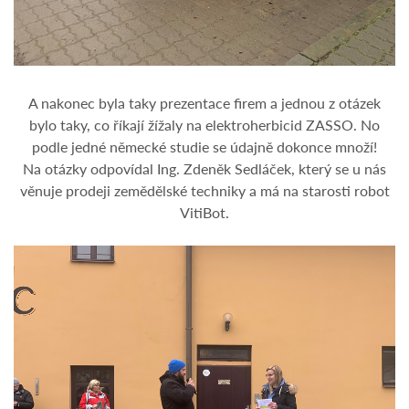
A nakonec byla taky prezentace firem a jednou z otázek
bylo taky, co říkají žížaly na elektroherbicid ZASSO. No
podle jedné německé studie se údajně dokonce množí!
Na otázky odpovídal Ing. Zdeněk Sedláček, který se u nás
věnuje prodeji zemědělské techniky a má na starosti robot
VitiBot.