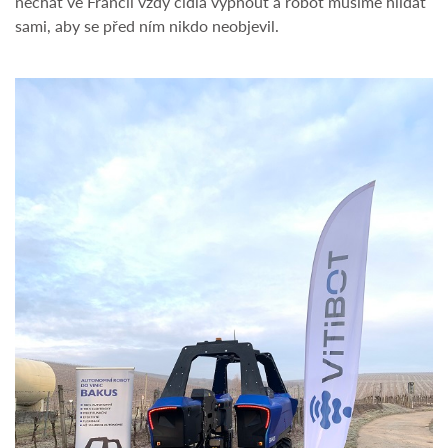
nechat ve Francii vždy čidla vypnout a robot musíme hlídat
sami, aby se před ním nikdo neobjevil.