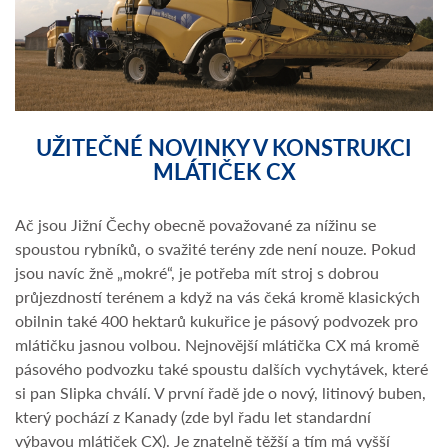
UŽITEČNÉ NOVINKY V KONSTRUKCI
MLÁTIČEK CX
Ač jsou Jižní Čechy obecně považované za nížinu se
spoustou rybníků, o svažité terény zde není nouze. Pokud
jsou navíc žně „mokré“, je potřeba mít stroj s dobrou
průjezdností terénem a když na vás čeká kromě klasických
obilnin také 400 hektarů kukuřice je pásový podvozek pro
mlátičku jasnou volbou. Nejnovější mlátička CX má kromě
pásového podvozku také spoustu dalších vychytávek, které
si pan Slipka chválí. V první řadě jde o nový, litinový buben,
který pochází z Kanady (zde byl řadu let standardní
výbavou mlátiček CX). Je znatelně těžší a tím má vyšší