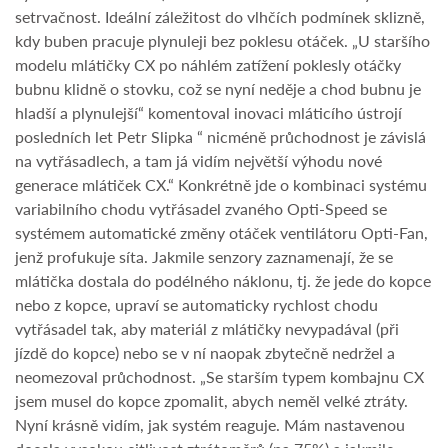
setrvačnost. Ideální záležitost do vlhčích podmínek sklizně,
kdy buben pracuje plynuleji bez poklesu otáček. „U staršího
modelu mlátičky CX po náhlém zatížení poklesly otáčky
bubnu klidně o stovku, což se nyní neděje a chod bubnu je
hladší a plynulejší“ komentoval inovaci mláticího ústrojí
posledních let Petr Slipka “ nicméně průchodnost je závislá
na vytřásadlech, a tam já vidím největší výhodu nové
generace mlátiček CX.“ Konkrétně jde o kombinaci systému
variabilního chodu vytřásadel zvaného Opti-Speed se
systémem automatické změny otáček ventilátoru Opti-Fan,
jenž profukuje síta. Jakmile senzory zaznamenají, že se
mlátička dostala do podélného náklonu, tj. že jede do kopce
nebo z kopce, upraví se automaticky rychlost chodu
vytřásadel tak, aby materiál z mlátičky nevypadával (při
jízdě do kopce) nebo se v ní naopak zbytečně nedržel a
neomezoval průchodnost. „Se starším typem kombajnu CX
jsem musel do kopce zpomalit, abych neměl velké ztráty.
Nyní krásně vidím, jak systém reaguje. Mám nastavenou