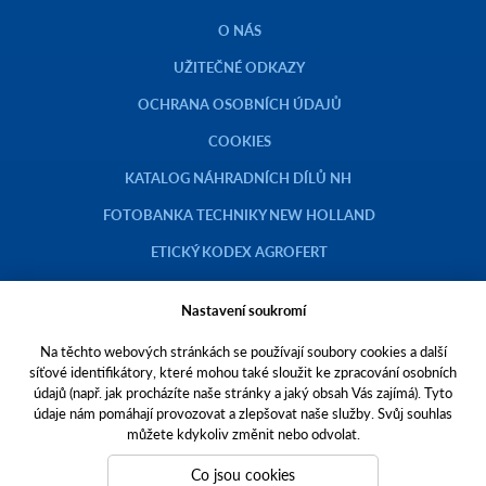
O NÁS
UŽITEČNÉ ODKAZY
OCHRANA OSOBNÍCH ÚDAJŮ
COOKIES
KATALOG NÁHRADNÍCH DÍLŮ NH
FOTOBANKA TECHNIKY NEW HOLLAND
ETICKÝ KODEX AGROFERT
Nastavení soukromí
Na těchto webových stránkách se používají soubory cookies a další
Copyright © 2023 AGROTEC a.s.
síťové identifikátory, které mohou také sloužit ke zpracování osobních
údajů (např. jak procházíte naše stránky a jaký obsah Vás zajímá). Tyto
Toto jsou internetové stránky společnosti AGROTEC a. s., se sídlem v
údaje nám pomáhají provozovat a zlepšovat naše služby. Svůj souhlas
Hustopečích, Brněnská 74, PSČ 69301, IČO 00544957,
můžete kdykoliv změnit nebo odvolat.
zapsané v OR vedeném Krajským soudem v Brně, oddíl B, vložka 138.
Společnost AGROTEC a.s. je členem koncernu AGROFERT řízeného
Co jsou cookies