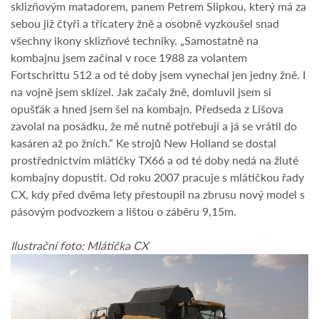
sklizňovým matadorem, panem Petrem Slipkou, který má za
sebou již čtyři a třicatery žně a osobně vyzkoušel snad
všechny ikony sklizňové techniky. „Samostatně na
kombajnu jsem začínal v roce 1988 za volantem
Fortschrittu 512 a od té doby jsem vynechal jen jedny žně. I
na vojně jsem sklízel. Jak začaly žně, domluvil jsem si
opušťák a hned jsem šel na kombajn. Předseda z Lišova
zavolal na posádku, že mě nutně potřebují a já se vrátil do
kasáren až po žních.“ Ke strojů New Holland se dostal
prostřednictvím mlátičky TX66 a od té doby nedá na žluté
kombajny dopustit. Od roku 2007 pracuje s mlátičkou řady
CX, kdy před dvěma lety přestoupil na zbrusu nový model s
pásovým podvozkem a lištou o záběru 9,15m.
Ilustrační foto: Mlátička CX