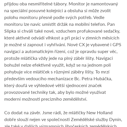
přijdou oba nesmiřitelné tábory. Monitor je namontovaný
na speciální posuvné kolejnici a obsluha si může zvolit
polohu monitoru přesně podle svých potřeb. Vedle
monitoru lze navíc umístit držák na mobilní telefon. Pan
Slipka si chválí také nové, vzduchem profukované sedačky,
které aktivně odvádí vlhkost a při práci v zimních měsících
je možné si zapnout i vyhřívání. Nové CX je vybavené i GPS
navigací a automatickým řízení, což je opravdu super věc,
protože mlátička vždy jede na plný záběr lišty. Navigaci
bohužel nelze efektivně využít, když se na jednom poli
pohybuje více mlátiček s různými záběry lišty. To mrzí
především vedoucího mechanizace Bc. Petra Hubáčka,
který doufá ve výhledové větší sjednocení značek
provozované techniky tak, aby bylo možné využívat
moderní možnosti precizního zemědělství.
Co dodat na závěr. Jsme rádi, že mlátičky New Holland
dobře slouží nejen ve společnosti Zemědělské služby Dynín,
ale také v dalších významných jihočeských zemědělských