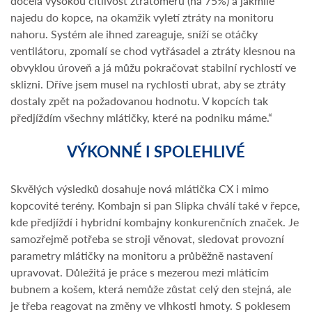
docela vysokou citlivost ztrátoměrů (na 75%) a jakmile
najedu do kopce, na okamžik vyletí ztráty na monitoru
nahoru. Systém ale ihned zareaguje, sníží se otáčky
ventilátoru, zpomalí se chod vytřásadel a ztráty klesnou na
obvyklou úroveň a já můžu pokračovat stabilní rychlostí ve
sklizni. Dříve jsem musel na rychlosti ubrat, aby se ztráty
dostaly zpět na požadovanou hodnotu. V kopcích tak
předjíždím všechny mlátičky, které na podniku máme.“
VÝKONNÉ I SPOLEHLIVÉ
Skvělých výsledků dosahuje nová mlátička CX i mimo
kopcovité terény. Kombajn si pan Slipka chválí také v řepce,
kde předjíždí i hybridní kombajny konkurenčních značek. Je
samozřejmě potřeba se stroji věnovat, sledovat provozní
parametry mlátičky na monitoru a průběžně nastavení
upravovat. Důležitá je práce s mezerou mezi mláticím
bubnem a košem, která nemůže zůstat celý den stejná, ale
je třeba reagovat na změny ve vlhkosti hmoty. S poklesem