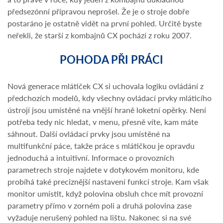
předsezónní přípravou neprošel. Že je o stroje dobře
postaráno je ostatně vidět na první pohled. Určitě byste
neřekli, že starší z kombajnů CX pochází z roku 2007.
POHODA PŘI PRÁCI
Nová generace mlátiček CX si uchovala logiku ovládání z
předchozích modelů, kdy všechny ovládací prvky mláticího
ústrojí jsou umístěné na vnější hraně loketní opěrky. Není
potřeba tedy nic hledat, v menu, přesně víte, kam máte
sáhnout. Další ovládací prvky jsou umístěné na
multifunkční páce, takže práce s mlátičkou je opravdu
jednoduchá a intuitivní. Informace o provozních
parametrech stroje najdete v dotykovém monitoru, kde
probíhá také preciznější nastavení funkcí stroje. Kam však
monitor umístit, když polovina obsluh chce mít provozní
parametry přímo v zorném poli a druhá polovina zase
vyžaduje nerušený pohled na lištu. Nakonec si na své