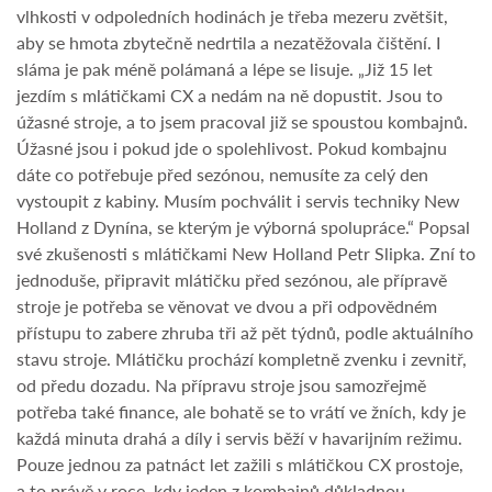
vlhkosti v odpoledních hodinách je třeba mezeru zvětšit,
aby se hmota zbytečně nedrtila a nezatěžovala čištění. I
sláma je pak méně polámaná a lépe se lisuje. „Již 15 let
jezdím s mlátičkami CX a nedám na ně dopustit. Jsou to
úžasné stroje, a to jsem pracoval již se spoustou kombajnů.
Úžasné jsou i pokud jde o spolehlivost. Pokud kombajnu
dáte co potřebuje před sezónou, nemusíte za celý den
vystoupit z kabiny. Musím pochválit i servis techniky New
Holland z Dynína, se kterým je výborná spolupráce.“ Popsal
své zkušenosti s mlátičkami New Holland Petr Slipka. Zní to
jednoduše, připravit mlátičku před sezónou, ale přípravě
stroje je potřeba se věnovat ve dvou a při odpovědném
přístupu to zabere zhruba tři až pět týdnů, podle aktuálního
stavu stroje. Mlátičku prochází kompletně zvenku i zevnitř,
od předu dozadu. Na přípravu stroje jsou samozřejmě
potřeba také finance, ale bohatě se to vrátí ve žních, kdy je
každá minuta drahá a díly i servis běží v havarijním režimu.
Pouze jednou za patnáct let zažili s mlátičkou CX prostoje,
a to právě v roce, kdy jeden z kombajnů důkladnou