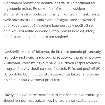
v optimální poloze pro dělníka, což zajišťuje optimalizaci
ergonomie práce. Po dokončení úkonu na každém
stanovišti je stroj podroben přísným kontrolám funkčnosti.
Naši pozornost upoutala světelná signalizace správnosti
dílů, kdy na základě navolené konfigurace v počítači se
dělníkovi rozsvítilo červené světlo, pokud bere díl, který
nemá, a zelené, pokud bere ten správný.
Navštívili jsme také lakovnu, do které se pomalu přesouvaly
jednotky sestávající z motoru, převodovky a přední nápravy
k lakování, které lze navolit na 210 různých rozprašovacích
programů, v závislosti na specifikacích. Průchod pecí při 80
°C po dobu 80 minut zajišťuje zatvrdnutí laku a jeho trvání
po celou dobu životnosti produktu.
Každý den vybírá testovací centrum náhodné dva traktory a
zkouší je z pohledu zákazníka. Kontroluje se kvalita, barva,