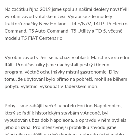
Na začátku října 2019 jsme spolu s našimi dealery navštívili
výrobní závod v italském Jesi. Vyrábí se zde modely
traktorů značky New Holland - T4 F/N/V, T4LP, T5 Electro
Command, T5 Auto Command, T5 Utility a TD 5, včetně
modelu T5 FIAT Centenario.
Výrobní závod v Jesi se nachází v oblasti Marche ve střední
Itálii. Pro účastníky jsme nachystali pestrý třídenní
program, včetně ochutnávky místní gastronomie. Díky
tomu, že ubytování bylo přímo na pobřeží, mohli se během
pobytu výletníci vykoupat v Jaderském moři.
Pobyt jsme zahájili večeří v hotelu Fortino Napoleonico,
který se řadí k historickým stavbám v Anconě, byl
vybudován už za dob Napoleona, a opravdu v něm bydlela
jeho družina. Pro intenzivnější prohlídku závodu jsme
účastníky rozdělili na dvě skupiny a dobrodružství mohlo