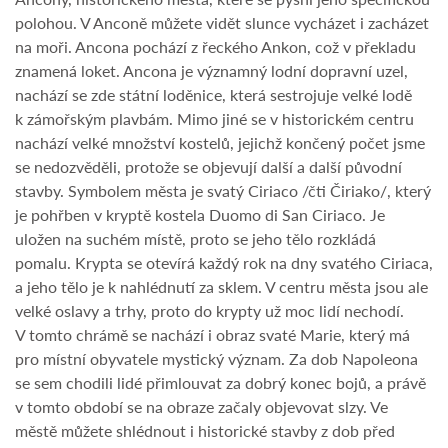
polohou. V Anconě můžete vidět slunce vycházet i zacházet
na moři. Ancona pochází z řeckého Ankon, což v překladu
znamená loket. Ancona je významný lodní dopravní uzel,
nachází se zde státní loděnice, která sestrojuje velké lodě
k zámořským plavbám. Mimo jiné se v historickém centru
nachází velké množství kostelů, jejichž končený počet jsme
se nedozvěděli, protože se objevují další a další původní
stavby. Symbolem města je svatý Ciriaco /čti Čiriako/, který
je pohřben v kryptě kostela Duomo di San Ciriaco. Je
uložen na suchém místě, proto se jeho tělo rozkládá
pomalu. Krypta se otevírá každý rok na dny svatého Ciriaca,
a jeho tělo je k nahlédnutí za sklem. V centru města jsou ale
velké oslavy a trhy, proto do krypty už moc lidí nechodí.
V tomto chrámě se nachází i obraz svaté Marie, který má
pro místní obyvatele mystický význam. Za dob Napoleona
se sem chodili lidé přimlouvat za dobrý konec bojů, a právě
v tomto období se na obraze začaly objevovat slzy. Ve
městě můžete shlédnout i historické stavby z dob před