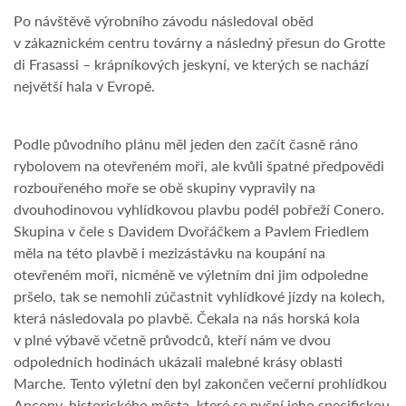
Po návštěvě výrobního závodu následoval oběd
v zákaznickém centru továrny a následný přesun do Grotte
di Frasassi – krápníkových jeskyní, ve kterých se nachází
největší hala v Evropě.
Podle původního plánu měl jeden den začít časně ráno
rybolovem na otevřeném moři, ale kvůli špatné předpovědi
rozbouřeného moře se obě skupiny vypravily na
dvouhodinovou vyhlídkovou plavbu podél pobřeží Conero.
Skupina v čele s Davidem Dvořáčkem a Pavlem Friedlem
měla na této plavbě i mezizástávku na koupání na
otevřeném moři, nicméně ve výletním dni jim odpoledne
pršelo, tak se nemohli zúčastnit vyhlídkové jízdy na kolech,
která následovala po plavbě. Čekala na nás horská kola
v plné výbavě včetně průvodců, kteří nám ve dvou
odpoledních hodinách ukázali malebné krásy oblasti
Marche. Tento výletní den byl zakončen večerní prohlídkou
Ancony, historického města, které se pyšní jeho specifickou