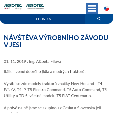
C
TECHNIKA
NÁVŠTĚVA VÝROBNÍHO ZÁVODU
V JESI
01. 11. 2019 , Ing. Alžběta Filová
Itálie - země dobrého jídla a modrých traktorů!
Vyrábí se zde modely traktorů značky New Holland - T4
F/N/V, T4LP, T5 Electro Command, T5 Auto Command, T5
Utility a TD 5, včetně modelu T5 FIAT Centenario.
A právě na ně jsme se skupinou z Česka a Slovenska jeli