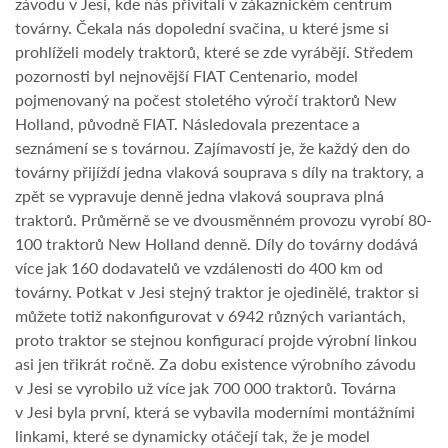
závodu v Jesi, kde nás přivítali v zákaznickém centrum
továrny. Čekala nás dopolední svačina, u které jsme si
prohlíželi modely traktorů, které se zde vyrábějí. Středem
pozornosti byl nejnovější FIAT Centenario, model
pojmenovaný na počest stoletého výročí traktorů New
Holland, původně FIAT. Následovala prezentace a
seznámení se s továrnou. Zajímavostí je, že každý den do
továrny přijíždí jedna vlaková souprava s díly na traktory, a
zpět se vypravuje denně jedna vlaková souprava plná
traktorů. Průměrně se ve dvousměnném provozu vyrobí 80-
100 traktorů New Holland denně. Díly do továrny dodává
více jak 160 dodavatelů ve vzdálenosti do 400 km od
továrny. Potkat v Jesi stejný traktor je ojedinělé, traktor si
můžete totiž nakonfigurovat v 6942 různých variantách,
proto traktor se stejnou konfigurací projde výrobní linkou
asi jen třikrát ročně. Za dobu existence výrobního závodu
v Jesi se vyrobilo už více jak 700 000 traktorů. Továrna
v Jesi byla první, která se vybavila moderními montážními
linkami, které se dynamicky otáčejí tak, že je model