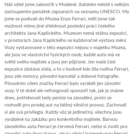
Náš výlet jsme zakončili v Modeně, italském městě s velkým
zastoupením památek zapsaných na seznamu UNESCO. My
jsme se podívali do Muzea Enzo Ferrari, měli jsme tak
možnost mimo jiné shlédnout poslední práci českého
architekta Jana Kaplického. Muzeum nemá stálou expozici,
v prostorách Jana Kaplického se každoročně výstava mění.
Vozy vystavované v této expozici nejsou v majetku Muzea,
ale jsou ve vlastnictví fyzických osob, každé auto má ve
světě svého majitele a jsou jen půjčené. Jen malá část
expozice zůstává stálá, a to v budově kde žila rodina Ferrari,
jsou zde motory, původní kancelář a dobové fotografie.
Původním cílem značky Ferrari bylo vyrábět jen závodní
vozy. V té době ale nefungovali sponzoři tak, jak je známe
dnes, potřebovali tedy peníze na závodění, proto se
rozhodli pro prodej aut na běžný silniční provoz. Zachovali
si ale svá privilegia. Každý vůz je jedinečný, všechny jsou
vyráběné na zakázku pro konkrétního majitele. Barvou
závodního auta Ferrari je červená Ferrari, nelze si zvolit pro
závodní auto jinou barvu, ale na silnici barevné vozy Ferrari