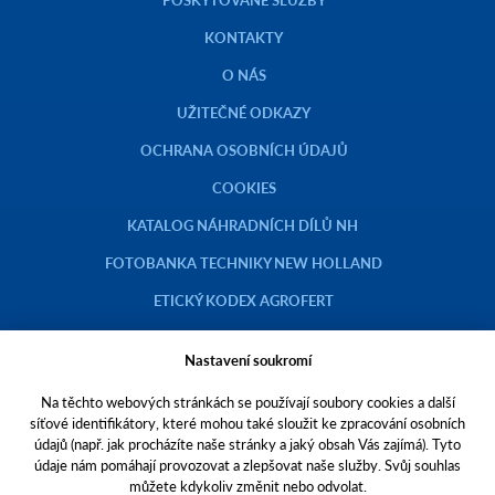
KONTAKTY
O NÁS
UŽITEČNÉ ODKAZY
OCHRANA OSOBNÍCH ÚDAJŮ
COOKIES
KATALOG NÁHRADNÍCH DÍLŮ NH
FOTOBANKA TECHNIKY NEW HOLLAND
ETICKÝ KODEX AGROFERT
Nastavení soukromí
Na těchto webových stránkách se používají soubory cookies a další
Copyright © 2023 AGROTEC a.s.
síťové identifikátory, které mohou také sloužit ke zpracování osobních
údajů (např. jak procházíte naše stránky a jaký obsah Vás zajímá). Tyto
Toto jsou internetové stránky společnosti AGROTEC a. s., se sídlem v
údaje nám pomáhají provozovat a zlepšovat naše služby. Svůj souhlas
Hustopečích, Brněnská 74, PSČ 69301, IČO 00544957,
můžete kdykoliv změnit nebo odvolat.