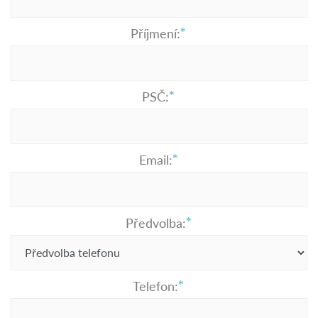
Příjmení:
PSČ:
Email:
Předvolba:
Telefon: