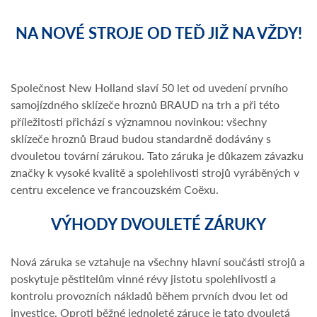
NA NOVÉ STROJE OD TEĎ JIŽ NA VŽDY!
Společnost New Holland slaví 50 let od uvedení prvního
samojízdného sklízeče hroznů BRAUD na trh a při této
příležitosti přichází s významnou novinkou: všechny
sklízeče hroznů Braud budou standardně dodávány s
dvouletou tovární zárukou. Tato záruka je důkazem závazku
značky k vysoké kvalitě a spolehlivosti strojů vyráběných v
centru excelence ve francouzském Coëxu.
VÝHODY DVOULETÉ ZÁRUKY
Nová záruka se vztahuje na všechny hlavní součásti strojů a
poskytuje pěstitelům vinné révy jistotu spolehlivosti a
kontrolu provozních nákladů během prvních dvou let od
investice. Oproti běžné jednoleté záruce je tato dvouletá