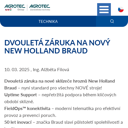
C
TECHNIKA
DVOULETÁ ZÁRUKA NA NOVÝ
NEW HOLLAND BRAUD
10. 03. 2025 , Ing. Alžběta Filová
Dvouletá záruka na nové sklízeče hroznů New Holland
Braud
– nyní standard pro všechny NOVÉ stroje!
Uptime Support
– nepřetržitá podpora během klíčových
období sklizně.
FieldOps™ konektivita
– moderní telematika pro efektivní
provoz a prevenci poruch.
50 let inovací
– značka Braud slaví půlstoletí spolehlivosti a