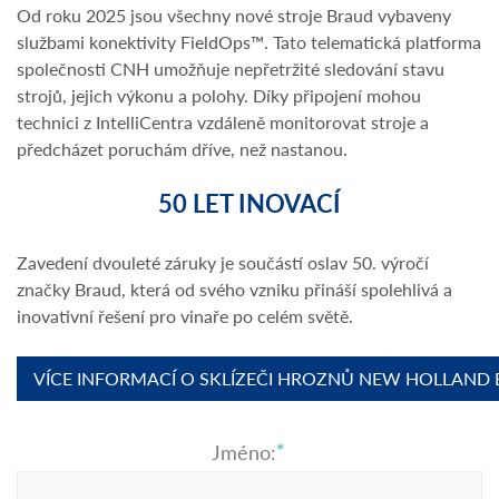
Od roku 2025 jsou všechny nové stroje Braud vybaveny
službami konektivity FieldOps™. Tato telematická platforma
společnosti CNH umožňuje nepřetržité sledování stavu
strojů, jejich výkonu a polohy. Díky připojení mohou
technici z IntelliCentra vzdáleně monitorovat stroje a
předcházet poruchám dříve, než nastanou.
50 LET INOVACÍ
Zavedení dvouleté záruky je součástí oslav 50. výročí
značky Braud, která od svého vzniku přináší spolehlivá a
inovativní řešení pro vinaře po celém světě.
VÍCE INFORMACÍ O SKLÍZEČI HROZNŮ NEW HOLLAND
Jméno: