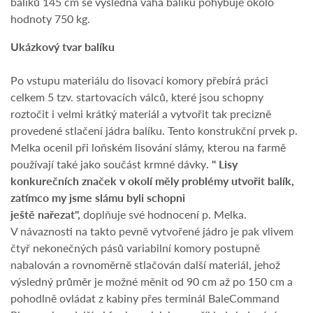
balíků 145 cm se výsledná váha balíku pohybuje okolo
hodnoty 750 kg.
Ukázkový tvar balíku
Po vstupu materiálu do lisovací komory přebírá práci
celkem 5 tzv. startovacích válců, které jsou schopny
roztočit i velmi krátký materiál a vytvořit tak precizně
provedené stlačení jádra balíku. Tento konstrukční prvek p.
Melka ocenil při loňském lisování slámy, kterou na farmě
používají také jako součást krmné dávky
. " Lisy
konkurečních značek v okolí měly problémy utvořit balík,
zatímco my jsme slámu byli schopni
ještě nařezat",
doplňuje své hodnocení p. Melka.
V návaznosti na takto pevně vytvořené jádro je pak vlivem
čtyř nekonečných pásů variabilní komory postupně
nabalován a rovnoměrně stlačován další materiál, jehož
výsledný průměr je možné měnit od 90 cm až po 150 cm a
pohodlně ovládat z kabiny přes terminál BaleCommand