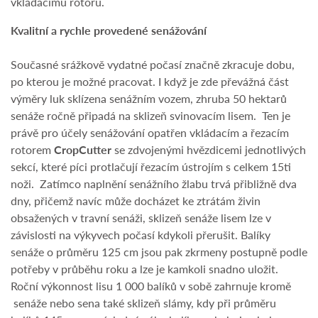
vkládacímu rotoru.
Kvalitní a rychle provedené senážování
Současné srážkově vydatné počasí značně zkracuje dobu,
po kterou je možné pracovat. I když je zde převážná část
výměry luk sklízena senážním vozem, zhruba 50 hektarů
senáže ročně připadá na sklizeň svinovacím lisem. Ten je
právě pro účely senážování opatřen vkládacím a řezacím
rotorem
CropCutter
se zdvojenými hvězdicemi jednotlivých
sekcí, které píci protlačují řezacím ústrojím s celkem 15ti
noži. Zatímco naplnění senážního žlabu trvá přibližně dva
dny, přičemž navíc může docházet ke ztrátám živin
obsažených v travní senáži, sklizeň senáže lisem lze v
závislosti na výkyvech počasí kdykoli přerušit. Balíky
senáže o průměru 125 cm jsou pak zkrmeny postupně podle
potřeby v průběhu roku a lze je kamkoli snadno uložit.
Roční výkonnost lisu 1 000 balíků v sobě zahrnuje kromě
senáže nebo sena také sklizeň slámy, kdy při průměru