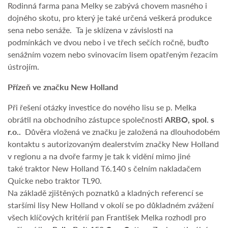
Rodinná farma pana Melky se zabývá chovem masného i
dojného skotu, pro který je také určená veškerá produkce
sena nebo senáže. Ta je sklízena v závislosti na
podmínkách ve dvou nebo i ve třech sečích ročně, buďto
senážním vozem nebo svinovacím lisem opatřeným řezacím
ústrojím.
Přízeň ve značku New Holland
Při řešení otázky investice do nového lisu se p. Melka
obrátil na obchodního zástupce společnosti
ARBO, spol. s
r.o..
Důvěra vložená ve značku je založená na dlouhodobém
kontaktu s autorizovaným dealerstvím značky New Holland
v regionu a na dvoře farmy je tak k vidění mimo jiné
také traktor New Holland T6.140 s čelním nakladačem
Quicke nebo traktor TL90.
Na základě zjištěných poznatků a kladných referencí se
staršími lisy New Holland v okolí se po důkladném zvážení
všech klíčových kritérií pan František Melka rozhodl pro