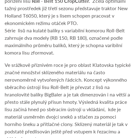
pořízení lisu
Roll - Belt 150 CropCutter.
Zcela optimální
tažný prostředek již třetí sezonu představuje traktor New
Holland T6050, který je s lisem schopen pracovat v
ekonomickém režimu otáček PTO.
Série lisů na kulaté balíky s variabilní komorou Roll-Belt
zahrnuje dva modely (RB 150, RB 180), označené podle
maximálního průměru balíků, který je schopna varibilní
komora lisu zformovat.
Ve srážkově příznivém roce je pro oblast Klatovska typické
značné množství sklízeného materiálu na často
nerovnoměrně vytvořených řádcích. Koncept výkonného
sběracího ústrojí lisu Roll-Belt je převzat z lisů na
hranolovité balíky BigBaler a je tak dimenzován i na větší a
přesto stále plynulý přísun hmoty. Výsledná kvalita práce
lisu začíná hned po sběracím ústrojí u vkládání, kde je
materiál usměrněn dvojcí sneků a stlačen za pomoci
horního šneku a přítlačné clony. Sklízený materiál je tak v
podstatě předlisován ještě před vstupem k řezacímu a