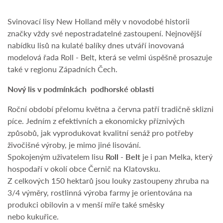
Svinovací lisy New Holland měly v novodobé historii
značky vždy své nepostradatelné zastoupení. Nejnovější
nabídku lisů na kulaté balíky dnes utváří inovovaná
modelová řada Roll - Belt, která se velmi úspěšně prosazuje
také v regionu Západních Čech.
Nový lis v podmínkách podhorské oblasti
Roční období přelomu května a června patří tradičně sklizni
píce. Jedním z efektivních a ekonomicky příznivých
způsobů, jak vyprodukovat kvalitní senáž pro potřeby
živočišné výroby, je mimo jiné lisování.
Spokojeným uživatelem lisu
Roll - Belt
je i pan Melka, který
hospodaří v okolí obce Černič na Klatovsku.
Z celkových 150 hektarů jsou louky zastoupeny zhruba na
3/4 výměry, rostlinná výroba farmy je orientována na
produkci obilovin a v menší míře také směsky
nebo kukuřice.