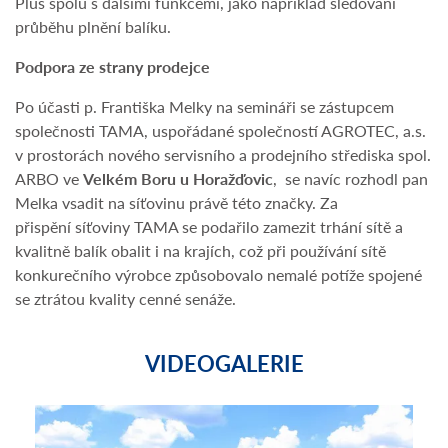
Plus spolu s dalšími funkcemi, jako například sledování
průběhu plnění balíku.
Podpora ze strany prodejce
Po účasti p. Františka Melky na semináři se zástupcem
společnosti TAMA, uspořádané společností AGROTEC, a.s.
v prostorách nového servisního a prodejního střediska spol.
ARBO ve
Velkém Boru u Horažďovic
, se navíc rozhodl pan
Melka vsadit na síťovinu právě této značky. Za
přispění síťoviny TAMA se podařilo zamezit trhání sítě a
kvalitně balík obalit i na krajích, což při používání sítě
konkurečního výrobce způsobovalo nemalé potíže spojené
se ztrátou kvality cenné senáže.
VIDEOGALERIE