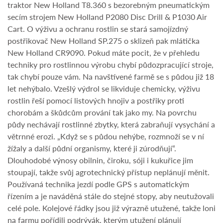
traktor New Holland T8.360 s bezorebným pneumatickým
secím strojem New Holland P2080 Disc Drill & P1030 Air
Cart. O výživu a ochranu rostlin se stará samojízdný
postřikovač New Holland SP.275 o sklizeň pak mlátička
New Holland CR9090. Pokud máte pocit, že v přehledu
techniky pro rostlinnou výrobu chybí půdozpracující stroje,
tak chybí pouze vám. Na navštívené farmě se s půdou již 18
let nehýbalo. Vzešlý výdrol se likviduje chemicky, výživu
rostlin řeší pomocí listových hnojiv a postřiky proti
chorobám a škůdcům prování tak jako my. Na povrchu
půdy nechávají rostlinné zbytky, která zabraňují vysychání a
větrnné erozi. „Když se s půdou nehýbe, rozmnoží se v ní
žížaly a další půdní organismy, které ji zúrodňují“.
Dlouhodobé výnosy obilnin, čiroku, sóji i kukuřice jim
stoupají, takže svůj agrotechnický přístup neplánují měnit.
Používaná technika jezdí podle GPS s automatickým
řízením a je naváděná stále do stejné stopy, aby neutužovali
celé pole. Kolejové řádky jsou již výrazně utužené, takže loni
na farmu pořídili podrývák, kterým utužení plánují