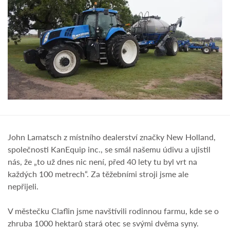
John Lamatsch z místního dealerství značky New Holland,
společnosti KanEquip inc., se smál našemu údivu a ujistil
nás, že „to už dnes nic není, před 40 lety tu byl vrt na
každých 100 metrech“. Za těžebními stroji jsme ale
nepřijeli.
V městečku Claflin jsme navštívili rodinnou farmu, kde se o
zhruba 1000 hektarů stará otec se svými dvěma syny.