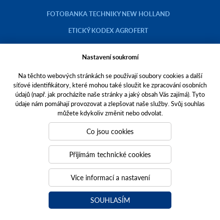
FOTOBANKA TECHNIKY NEW HOLLAND
ETICKÝ KODEX AGROFERT
Nastavení soukromí
Na těchto webových stránkách se používají soubory cookies a další
Copyright © 2023 AGROTEC a.s.
síťové identifikátory, které mohou také sloužit ke zpracování osobních
údajů (např. jak procházíte naše stránky a jaký obsah Vás zajímá). Tyto
Toto jsou internetové stránky společnosti AGROTEC a. s., se sídlem v
údaje nám pomáhají provozovat a zlepšovat naše služby. Svůj souhlas
Hustopečích, Brněnská 74, PSČ 69301, IČO 00544957,
můžete kdykoliv změnit nebo odvolat.
zapsané v OR vedeném Krajským soudem v Brně, oddíl B, vložka 138.
Společnost AGROTEC a.s. je členem koncernu AGROFERT řízeného
Co jsou cookies
společností AGROFERT, a.s.,
IČO 26185610, se sídlem na adrese Pyšelská 2327/2, Chodov, 149 00
Přijímám technické cookies
Praha 4.
Tvoříme weby
a
webové portály
, které vám pomáhají růst. Jsme
Více informací a nastavení
PUXdesign.
SOUHLASÍM
agrotec.cz
a
grotectrucks.cz
agrotecauto.cz
a-finance.cz
kariéra v Agrotec a.s.