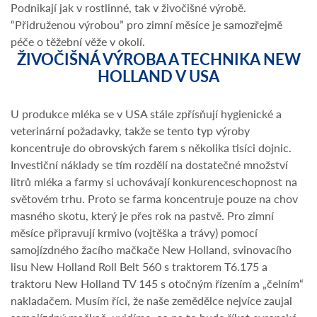
Podnikají jak v rostlinné, tak v živočišné výrobě.
“Přidruženou výrobou” pro zimní měsíce je samozřejmě
péče o těžební věže v okolí.
ŽIVOČIŠNÁ VÝROBA A TECHNIKA NEW
HOLLAND V USA
U produkce mléka se v USA stále zpřísňují hygienické a
veterinární požadavky, takže se tento typ výroby
koncentruje do obrovských farem s několika tisíci dojnic.
Investiční náklady se tím rozdělí na dostatečné množství
litrů mléka a farmy si uchovávají konkurenceschopnost na
světovém trhu. Proto se farma koncentruje pouze na chov
masného skotu, který je přes rok na pastvě. Pro zimní
měsíce připravují krmivo (vojtěška a trávy) pomocí
samojízdného žacího mačkače New Holland, svinovacího
lisu New Holland Roll Belt 560 s traktorem T6.175 a
traktoru New Holland TV 145 s otočným řízením a „čelním“
nakladačem. Musím říci, že naše zemědělce nejvíce zaujal