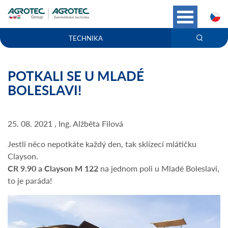
C
TECHNIKA
POTKALI SE U MLADÉ
BOLESLAVI!
25. 08. 2021 , Ing. Alžběta Filová
Jestli něco nepotkáte každý den, tak sklízecí mlátičku
Clayson.
CR 9.90 a Clayson M 122
na jednom poli u Mladé Boleslavi,
to je paráda!