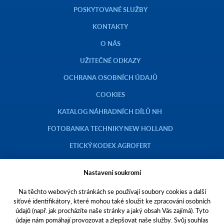
POSKYTOVANÉ SLUŽBY
KONTAKTY
O NÁS
UŽITEČNÉ ODKAZY
OCHRANA OSOBNÍCH ÚDAJŮ
COOKIES
KATALOG NÁHRADNÍCH DÍLŮ NH
FOTOBANKA TECHNIKY NEW HOLLAND
ETICKÝ KODEX AGROFERT
Nastavení soukromí
Na těchto webových stránkách se používají soubory cookies a další
Copyright © 2023 AGROTEC a.s.
síťové identifikátory, které mohou také sloužit ke zpracování osobních
údajů (např. jak procházíte naše stránky a jaký obsah Vás zajímá). Tyto
Toto jsou internetové stránky společnosti AGROTEC a. s., se sídlem v
údaje nám pomáhají provozovat a zlepšovat naše služby. Svůj souhlas