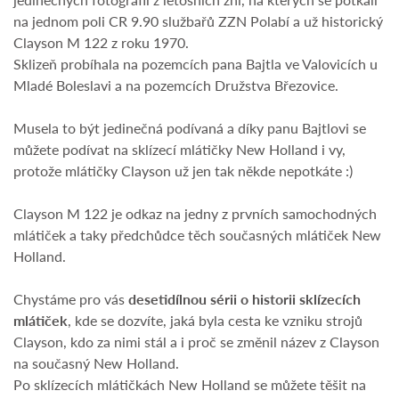
na jednom poli CR 9.90 službařů ZZN Polabí a už historický
Clayson M 122 z roku 1970.
Sklizeň probíhala na pozemcích pana Bajtla ve Valovicích u
Mladé Boleslavi a na pozemcích Družstva Březovice.
Musela to být jedinečná podívaná a díky panu Bajtlovi se
můžete podívat na sklízecí mlátičky New Holland i vy,
protože mlátičky Clayson už jen tak někde nepotkáte :)
Clayson M 122 je odkaz na jedny z prvních samochodných
mlátiček a taky předchůdce těch současných mlátiček New
Holland.
Chystáme pro vás
desetidílnou sérii o historii sklízecích
mlátiček
, kde se dozvíte, jaká byla cesta ke vzniku strojů
Clayson, kdo za nimi stál a i proč se změnil název z Clayson
na současný New Holland.
Po sklízecích mlátičkách New Holland se můžete těšit na