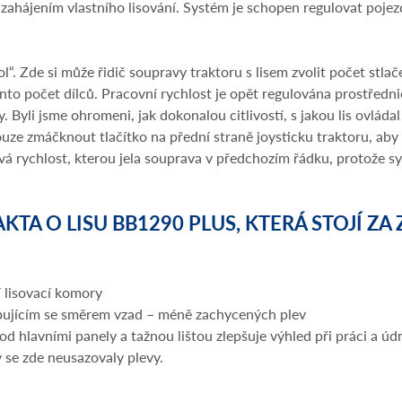
d zahájením vlastního lisování. Systém je schopen regulovat poj
. Zde si může řidič soupravy traktoru s lisem zvolit počet stlače
nto počet dílců. Pracovní rychlost je opět regulována prostředn
 Byli jsme ohromeni, jak dokonalou citlivostí, s jakou lis ovláda
pouze zmáčknout tlačítko na přední straně joysticku traktoru, aby
dová rychlost, kterou jela souprava v předchozím řádku, protože
AKTA O LISU BB1290 PLUS, KTERÁ STOJÍ ZA
 lisovací komory
ujícím se směrem vzad – méně zachycených plev
d hlavními panely a tažnou lištou zlepšuje výhled při práci a úd
 se zde neusazovaly plevy.