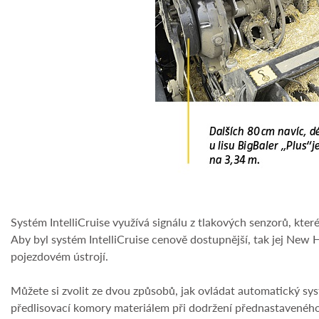
Systém IntelliCruise využívá signálu z tlakových senzorů, které
Aby byl systém IntelliCruise cenově dostupnější, tak jej New
pojezdovém ústrojí.
Můžete si zvolit ze dvou způsobů, jak ovládat automatický sy
předlisovací komory materiálem při dodržení přednastaveného 