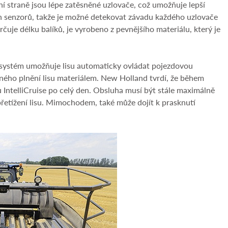
ní straně jsou lépe zatěsněné uzlovače, což umožňuje lepší
ích senzorů, takže je možné detekovat závadu každého uzlovače
uje délku balíků, je vyrobeno z pevnějšího materiálu, který je
to systém umožňuje lisu automaticky ovládat pojezdovou
rného plnění lisu materiálem. New Holland tvrdí, že během
mu IntelliCruise po celý den. Obsluha musí být stále maximálně
řetížení lisu. Mimochodem, také může dojít k prasknutí