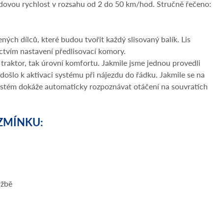
ezdovou rychlost v rozsahu od 2 do 50 km/hod. Stručně řečeno:
ných dílců, které budou tvořit každý slisovaný balík. Lis
ictvím nastavení předlisovací komory.
l traktor, tak úrovní komfortu. Jakmile jsme jednou provedli
 došlo k aktivaci systému při nájezdu do řádku. Jakmile se na
 systém dokáže automaticky rozpoznávat otáčení na souvratích
 ZMÍNKU:
ržbě