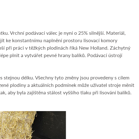
u. Vrchní podávací válec je nyní o 25% silnější. Materiál,
dojít ke konstantnímu naplnění prostoru lisovací komory
ší při práci v těžkých plodinách říká New Holland. Záchytný
pe plnit a vytvářet pevné hrany balíků. Podávací ústrojí
es stejnou délku. Všechny tyto změny jsou provedeny s cílem
ízené plodiny a aktuálních podmínek může uživatel stroje měnit
k, aby byla zajištěna stálost vyššího tlaku při lisování balíků.