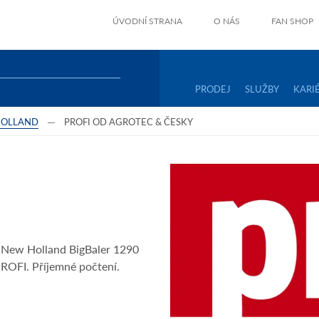
ÚVODNÍ STRANA
O NÁS
FAN SHOP
PRODEJ
SLUŽBY
KARI
HOLLAND
PROFI OD AGROTEC & ČESKY
u New Holland BigBaler 1290
PROFI. Příjemné počtení.