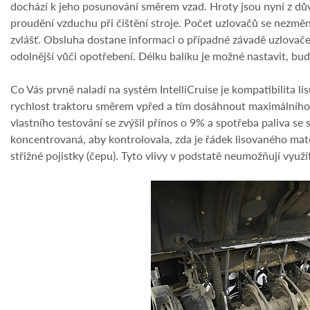
dochází k jeho posunování směrem vzad. Hroty jsou nyní z důvo
proudění vzduchu při čištění stroje. Počet uzlovačů se nezměn
zvlášť. Obsluha dostane informaci o případné závadě uzlovače 
odolnější vůči opotřebení. Délku balíku je možné nastavit, bu
Co Vás prvně naladí na systém IntelliCruise je kompatibilita 
rychlost traktoru směrem vpřed a tím dosáhnout maximálního v
vlastního testování se zvýšil přínos o 9% a spotřeba paliva se
koncentrovaná, aby kontrolovala, zda je řádek lisovaného mat
střižné pojistky (čepu). Tyto vlivy v podstatě neumožňují využ