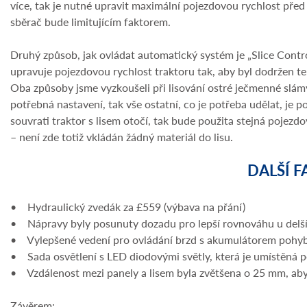
více, tak je nutné upravit maximální pojezdovou rychlost pře
sběrač bude limitujícím faktorem.
Druhý způsob, jak ovládat automatický systém je „Slice Control“
upravuje pojezdovou rychlost traktoru tak, aby byl dodržen te
Oba způsoby jsme vyzkoušeli při lisování ostré ječmenné slámy.
potřebná nastavení, tak vše ostatní, co je potřeba udělat, je 
souvrati traktor s lisem otočí, tak bude použita stejná pojez
– není zde totiž vkládán žádný materiál do lisu.
DALŠÍ F
• Hydraulický zvedák za £559 (výbava na přání)
• Nápravy byly posunuty dozadu pro lepší rovnováhu u delší
• Vylepšené vedení pro ovládání brzd s akumulátorem pohyb
• Sada osvětlení s LED diodovými světly, která je umístěná po
• Vzdálenost mezi panely a lisem byla zvětšena o 25 mm, aby
Závěrem: