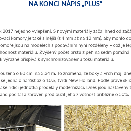
NA KONCI NÁPIS „PLUS“
2017 nejedno vylepšení. S novými materiály začal hned od začátk
isovací komory je také silnější (z 4 mm až na 12 mm), aby mohlo 
komoře jsou na modelech s podáváním nyní rozděleny – což je lep
chodnost materiálu. Zvýšený počet prstů z pěti na sedm pomáhá lé
ak výrazně přispívá k synchronizovanému toku materiálu.
loužená o 80 cm, na 3,34 m. To znamená, že boky a vrch mají dn
ti se jedná o nárůst až o 10%, tvrdí New Holland. Podle právě skl
 také řídící jednotka prodělaly modernizaci. Dnes jsou nastaveny ta
land počítal a zároveň prodloužil jeho životnost přibližně o 50%.