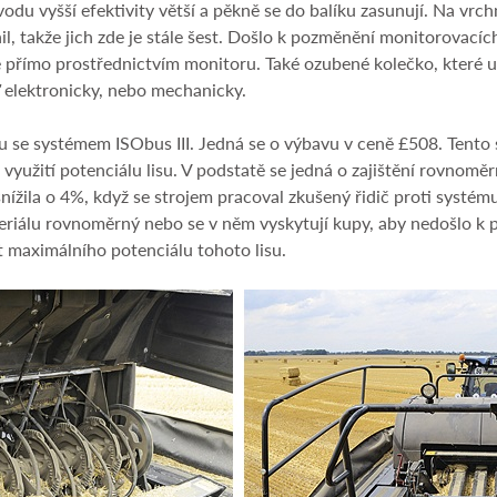
du vyšší efektivity větší a pěkně se do balíku zasunují. Na vrch
il, takže jich zde je stále šest. Došlo k pozměnění monitorovac
přímo prostřednictvím monitoru. Také ozubené kolečko, které urč
ď elektronicky, nebo mechanicky.
lisu se systémem ISObus III. Jedná se o výbavu v ceně £508. Ten
yužití potenciálu lisu. V podstatě se jedná o zajištění rovnomě
 snížila o 4%, když se strojem pracoval zkušený řidič proti systé
eriálu rovnoměrný nebo se v něm vyskytují kupy, aby nedošlo k p
ít maximálního potenciálu tohoto lisu.