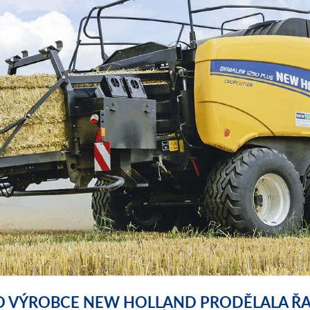
D VÝROBCE NEW HOLLAND PRODĚLALA ŘAD