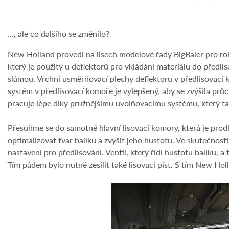
…, ale co dalšího se změnilo?
New Holland provedl na lisech modelové řady BigBaler pro rok 
který je použitý u deflektorů pro vkládání materiálu do předl
slámou. Vrchní usměrňovací plechy deflektoru v předlisovací 
systém v předlisovací komoře je vylepšený, aby se zvýšila prů
pracuje lépe díky pružnějšímu uvolňovacímu systému, který t
Přesuňme se do samotné hlavní lisovací komory, která je prod
optimalizovat tvar balíku a zvýšit jeho hustotu. Ve skutečnos
nastavení pro předlisování. Ventil, který řídí hustotu balíku, a
Tím pádem bylo nutné zesílit také lisovací píst. S tím New Hol