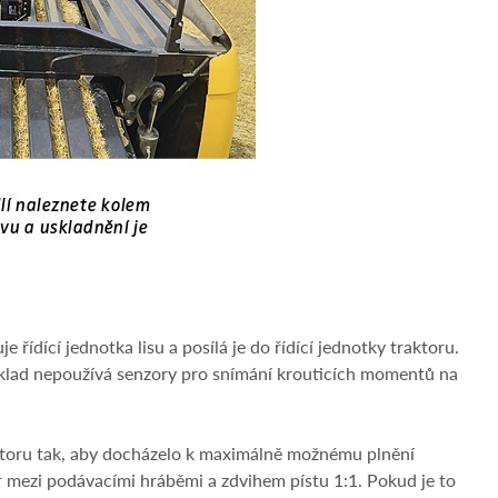
řídící jednotka lisu a posílá je do řídící jednotky traktoru.
říklad nepoužívá senzory pro snímání krouticích momentů na
raktoru tak, aby docházelo k maximálně možnému plnění
r mezi podávacími hráběmi a zdvihem pístu 1:1. Pokud je to