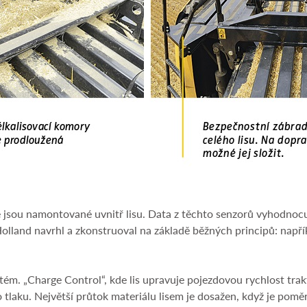
 jsou namontované uvnitř lisu. Data z těchto senzorů vyhodnocuje 
 Holland navrhl a zkonstruoval na základě běžných principů: nap
stém. „Charge Control“, kde lis upravuje pojezdovou rychlost t
tlaku. Největší průtok materiálu lisem je dosažen, když je pomě