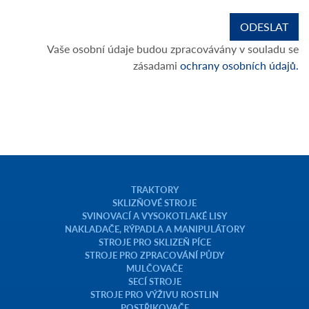
Vaše osobní údaje budou zpracovávány v souladu se
zásadami
ochrany osobních údajů.
TRAKTORY
SKLIZŇOVÉ STROJE
SVINOVACÍ A VYSOKOTLAKÉ LISY
NAKLADAČE, RÝPADLA A MANIPULÁTORY
STROJE PRO SKLIZEŇ PÍCE
STROJE PRO ZPRACOVÁNÍ PŮDY
MULČOVAČE
SECÍ STROJE
STROJE PRO VÝŽIVU ROSTLIN
POSTŘIKOVAČE