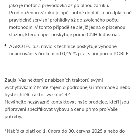
jako je motor a převodovka až po plnou záruku.
Prodlouženou záruku je opět nutné doplnit o předplacené
pravidelné servisní prohlídky až do zvoleného počtu
motohodin. V tomto případě se ale již jedná o placenou
službu, kterou opět poskytuje přímo CNH Industrial.
AGROTEC a.s. navíc k technice poskytuje výhodné
financování s úrokem od 0,49 % p. a. s podporou PGRLF.
Zaujal Vás některý z nabízeních traktorů svými
vychytávkami? Máte zájem o podrobnější informace a nebo
byste chtěli traktor vyzkoušet?
Neváhejte nezávazně kontaktovat naše prodejce, kteří jsou
připraveni specifikovat výbavu a cenu přímo pro Vaše
potřeby.
*Nabídka platí od 1. února do 30. června 2025 a nebo do