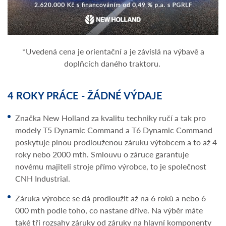
*Uvedená cena je orientační a je závislá na výbavě a
doplňcích daného traktoru.
4 ROKY PRÁCE - ŽÁDNÉ VÝDAJE
Značka New Holland za kvalitu techniky ručí a tak pro
modely T5 Dynamic Command a T6 Dynamic Command
poskytuje plnou prodlouženou záruku výtobcem a to až 4
roky nebo 2000 mth. Smlouvu o záruce garantuje
novému majiteli stroje přímo výrobce, to je společnost
CNH Industrial.
Záruka výrobce se dá prodloužit až na 6 roků a nebo 6
000 mth podle toho, co nastane dříve. Na výběr máte
také tři rozsahy záruky od záruky na hlavní komponenty