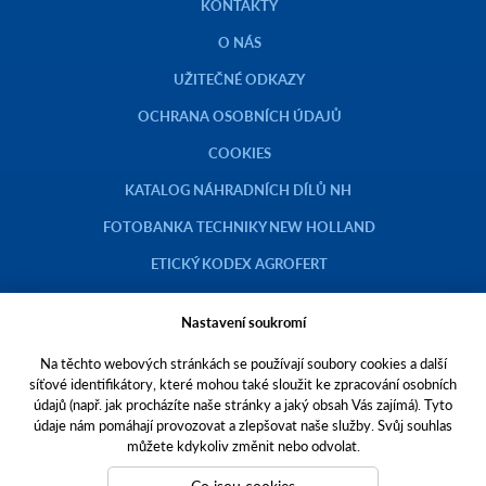
KONTAKTY
O NÁS
UŽITEČNÉ ODKAZY
OCHRANA OSOBNÍCH ÚDAJŮ
COOKIES
KATALOG NÁHRADNÍCH DÍLŮ NH
FOTOBANKA TECHNIKY NEW HOLLAND
ETICKÝ KODEX AGROFERT
Nastavení soukromí
Na těchto webových stránkách se používají soubory cookies a další
Copyright © 2023 AGROTEC a.s.
síťové identifikátory, které mohou také sloužit ke zpracování osobních
údajů (např. jak procházíte naše stránky a jaký obsah Vás zajímá). Tyto
Toto jsou internetové stránky společnosti AGROTEC a. s., se sídlem v
údaje nám pomáhají provozovat a zlepšovat naše služby. Svůj souhlas
Hustopečích, Brněnská 74, PSČ 69301, IČO 00544957,
můžete kdykoliv změnit nebo odvolat.
zapsané v OR vedeném Krajským soudem v Brně, oddíl B, vložka 138.
Společnost AGROTEC a.s. je členem koncernu AGROFERT řízeného