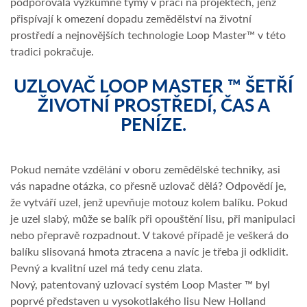
podporovala výzkumné týmy v práci na projektech, jenž
přispívají k omezení dopadu zemědělství na životní
prostředí a nejnovějších technologie Loop Master™ v této
tradici pokračuje.
UZLOVAČ LOOP MASTER ™ ŠETŘÍ
ŽIVOTNÍ PROSTŘEDÍ, ČAS A
PENÍZE.
Pokud nemáte vzdělání v oboru zemědělské techniky, asi
vás napadne otázka, co přesně uzlovač dělá? Odpovědí je,
že vytváří uzel, jenž upevňuje motouz kolem balíku. Pokud
je uzel slabý, může se balík při opouštění lisu, při manipulaci
nebo přepravě rozpadnout. V takové případě je veškerá do
balíku slisovaná hmota ztracena a navíc je třeba ji odklidit.
Pevný a kvalitní uzel má tedy cenu zlata.
Nový, patentovaný uzlovací systém Loop Master ™ byl
poprvé představen u vysokotlakého lisu New Holland