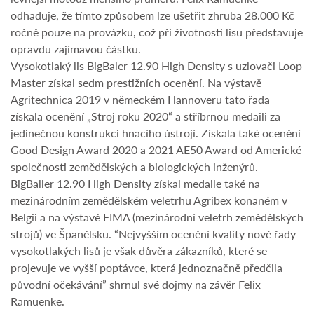
odhaduje, že tímto způsobem lze ušetřit zhruba 28.000 Kč
ročně pouze na provázku, což při životnosti lisu představuje
opravdu zajímavou částku.
Vysokotlaký lis BigBaler 12.90 High Density s uzlovači Loop
Master získal sedm prestižních ocenění. Na výstavě
Agritechnica 2019 v německém Hannoveru tato řada
získala ocenění „Stroj roku 2020“ a stříbrnou medaili za
jedinečnou konstrukci hnacího ústrojí. Získala také ocenění
Good Design Award 2020 a 2021 AE50 Award od Americké
společnosti zemědělských a biologických inženýrů.
BigBaller 12.90 High Density získal medaile také na
mezinárodním zemědělském veletrhu Agribex konaném v
Belgii a na výstavě FIMA (mezinárodní veletrh zemědělských
strojů) ve Španělsku. “Nejvyšším ocenění kvality nové řady
vysokotlakých lisů je však důvěra zákazníků, které se
projevuje ve vyšší poptávce, která jednoznačně předčila
původní očekávání” shrnul své dojmy na závěr Felix
Ramuenke.