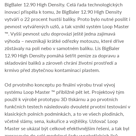
BigBaler 12.90 High Density. Celá řada technologických
inovací přispěla k tomu, že BigBaler 12.90 High Density
vytváří o 22 procent hustší balíky. Proto bylo nutné posílit i
pevnost vytvářených uzlů, a tak vznikl systém Loop Master
™. Vyšší pevnost uzlu doprovází ještě jedna zajímavá
výhoda – nevznikají krátké odřezky motouzu, které dříve
zůstávaly na poli nebo v samotném balíku. Lis BigBaler
12.90 High Density pomáhá šetřit peníze za dopravu a
skladování balíků a zároveň chrání životní prostředí a
krmivo před zbytečnou kontaminací plastem.
Od prvotního konceptu po finální výrobu trval vývoj
systému Loop Master ™ přibližně pět let. Projektový tým
použil k výrobě prototypu 3D tiskárnu a po prvotních
funkčních testech následovalo dvouleté prvotní testování v
klasických polních podmínkách, a to ve všech plodinách,
včetně slámy, sena, kukuřice a vojtěšky. Uzlovač Loop
Master se ukázal být celkově efektivnějším řešení, a tak byl
zapracován do celé modelové řady vysokotlakých lisů.