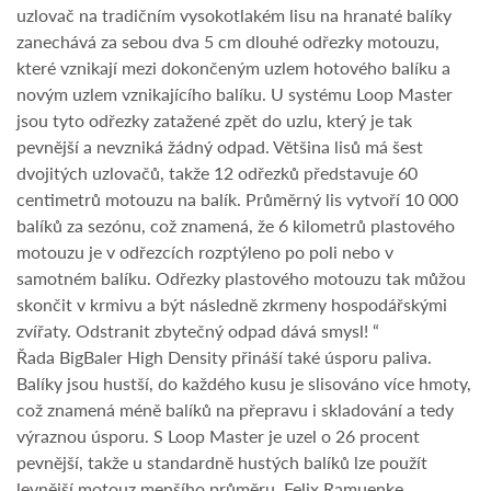
uzlovač na tradičním vysokotlakém lisu na hranaté balíky
zanechává za sebou dva 5 cm dlouhé odřezky motouzu,
které vznikají mezi dokončeným uzlem hotového balíku a
novým uzlem vznikajícího balíku. U systému Loop Master
jsou tyto odřezky zatažené zpět do uzlu, který je tak
pevnější a nevzniká žádný odpad. Většina lisů má šest
dvojitých uzlovačů, takže 12 odřezků představuje 60
centimetrů motouzu na balík. Průměrný lis vytvoří 10 000
balíků za sezónu, což znamená, že 6 kilometrů plastového
motouzu je v odřezcích rozptýleno po poli nebo v
samotném balíku. Odřezky plastového motouzu tak můžou
skončit v krmivu a být následně zkrmeny hospodářskými
zvířaty. Odstranit zbytečný odpad dává smysl! “
Řada BigBaler High Density přináší také úsporu paliva.
Balíky jsou hustší, do každého kusu je slisováno více hmoty,
což znamená méně balíků na přepravu i skladování a tedy
výraznou úsporu. S Loop Master je uzel o 26 procent
pevnější, takže u standardně hustých balíků lze použít
levnější motouz menšího průměru. Felix Ramuenke