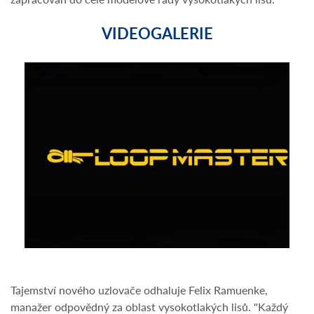
VIDEOGALERIE
Tajemství nového uzlovače odhaluje Felix Ramuenke,
manažer odpovědný za oblast vysokotlakých lisů. "Každý