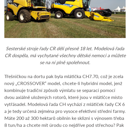
Sesterské stroje řady CR dělí přesně 18 let. Modelová řada
CR dospěla, má vychytané všechny dětské nemoci a můžete
se na ní plně spolehnout.
Třešničkou na dortu pak byla mlátička CH7.70, což je zcela
nový „CROSSOVER“ model, chcete-li hybridní model, jenž
kombinuje tradiční způsob výmlatu se separací pomocí
dvou axiálně uložených rotorů, které jsou v mlátičce místo
vytřásadel. Modelová řada CH vychází z mlátiček řady CX 6
a je tedy určená zejména pro vysoce efektivní střední farmy.
Máte 200 až 300 hektarů obilnin ke sklizni s výnosem třeba
8 tun/ha a chcete mít úrodu co nejdříve pod střechou? Pak