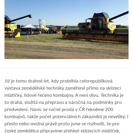
Již je tomu drahně let, kdy proběhla celorepubliková
výstava zemědělské techniky zaměřené přímo na sklízecí
mlátičky, lidově řečeno kombajny. A není divu. Technika je
to drahá, složitá na přepravu a náročná na podmínky pro
předvedení. Navíc se ročně prodá v ČR řekněme 200
kombajnů, takže počet potenciálních zákazníků je neveliký. I
přesto nebo možná právě proto jsme se rozhodli, že pro
české zemědělce připravíme přehled sklízecích mlátiček,