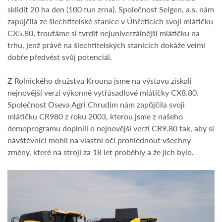
sklidit 20 ha den (100 tun zrna). Společnost Selgen, a.s. nám
zapůjčila ze šlechtitelské stanice v Úhřeticích svoji mlátičku
CX5.80, troufáme si tvrdit nejuniverzálnější mlátičku na
trhu, jenž právě na šlechtitelských stanicích dokáže velmi
dobře předvést svůj potenciál.
Z Rolnického družstva Krouna jsme na výstavu získali
nejnovější verzi výkonné vytřásadlové mlátičky CX8.80.
Společnost Oseva Agri Chrudim nám zapůjčila svoji
mlátičku CR980 z roku 2003, kterou jsme z našeho
demoprogramu doplnili o nejnovější verzi CR9.80 tak, aby si
návštěvníci mohli na vlastní oči prohlédnout všechny
změny, které na stroji za 18 let proběhly a že jich bylo.