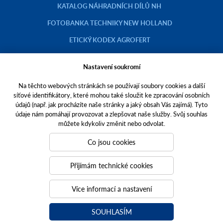
KATALOG NÁHRADNÍCH DÍLŮ NH
FOTOBANKA TECHNIKY NEW HOLLAND
ETICKÝ KODEX AGROFERT
Nastavení soukromí
Na těchto webových stránkách se používají soubory cookies a další
Copyright © 2023 AGROTEC a.s.
síťové identifikátory, které mohou také sloužit ke zpracování osobních
údajů (např. jak procházíte naše stránky a jaký obsah Vás zajímá). Tyto
Toto jsou internetové stránky společnosti AGROTEC a. s., se sídlem v
údaje nám pomáhají provozovat a zlepšovat naše služby. Svůj souhlas
Hustopečích, Brněnská 74, PSČ 69301, IČO 00544957,
můžete kdykoliv změnit nebo odvolat.
zapsané v OR vedeném Krajským soudem v Brně, oddíl B, vložka 138.
Společnost AGROTEC a.s. je členem koncernu AGROFERT řízeného
Co jsou cookies
společností AGROFERT, a.s.,
IČO 26185610, se sídlem na adrese Pyšelská 2327/2, Chodov, 149 00
Přijímám technické cookies
Praha 4.
Tvoříme weby
a
webové portály
, které vám pomáhají růst. Jsme
Více informací a nastavení
PUXdesign.
SOUHLASÍM
agrotec.cz
a
grotectrucks.cz
agrotecauto.cz
a-finance.cz
kariéra v Agrotec a.s.