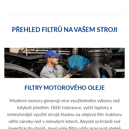
PŘEHLED FILTRŮ NA VAŠEM STROJI
FILTRY MOTOROVÉHO OLEJE
Moderní motory generují více využitelného výkonu než
kdykoli předtím. Nižší tolerance, vyšší teploty a
intenzivnější využití strojů kladou na olejový filtr traktoru
větší nároky než v minulých letech. Abyste ochránili své
investice do strojů, musí vaše filtry vždy pracovat stejně