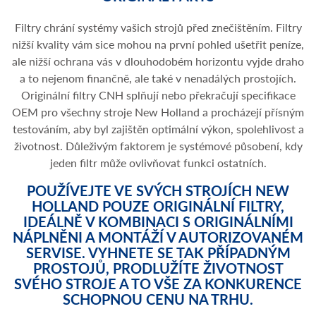
Filtry chrání systémy vašich strojů před znečištěním. Filtry
nižší kvality vám sice mohou na první pohled ušetřit peníze,
ale nižší ochrana vás v dlouhodobém horizontu vyjde draho
a to nejenom finančně, ale také v nenadálých prostojích.
Originální filtry CNH splňují nebo překračují specifikace
OEM pro všechny stroje New Holland a procházejí přísným
testováním, aby byl zajištěn optimální výkon, spolehlivost a
životnost. Důleživým faktorem je systémové působení, kdy
jeden filtr může ovlivňovat funkci ostatních.
POUŽÍVEJTE VE SVÝCH STROJÍCH NEW
HOLLAND POUZE ORIGINÁLNÍ FILTRY,
IDEÁLNĚ V KOMBINACI S ORIGINÁLNÍMI
NÁPLNĚNI A MONTÁŽÍ V AUTORIZOVANÉM
SERVISE. VYHNETE SE TAK PŘÍPADNÝM
PROSTOJŮ, PRODLUŽÍTE ŽIVOTNOST
SVÉHO STROJE A TO VŠE ZA KONKURENCE
SCHOPNOU CENU NA TRHU.