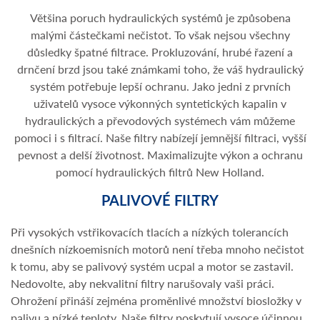
Většina poruch hydraulických systémů je způsobena
malými částečkami nečistot. To však nejsou všechny
důsledky špatné filtrace. Prokluzování, hrubé řazení a
drnčení brzd jsou také známkami toho, že váš hydraulický
systém potřebuje lepší ochranu. Jako jedni z prvních
uživatelů vysoce výkonných syntetických kapalin v
hydraulických a převodových systémech vám můžeme
pomoci i s filtrací. Naše filtry nabízejí jemnější filtraci, vyšší
pevnost a delší životnost. Maximalizujte výkon a ochranu
pomocí hydraulických filtrů New Holland.
PALIVOVÉ FILTRY
Při vysokých vstřikovacích tlacích a nízkých tolerancích
dnešních nízkoemisních motorů není třeba mnoho nečistot
k tomu, aby se palivový systém ucpal a motor se zastavil.
Nedovolte, aby nekvalitní filtry narušovaly vaši práci.
Ohrožení přináší zejména proměnlivé množství biosložky v
palivu a nízké teploty. Naše filtry poskytují vysoce účinnou