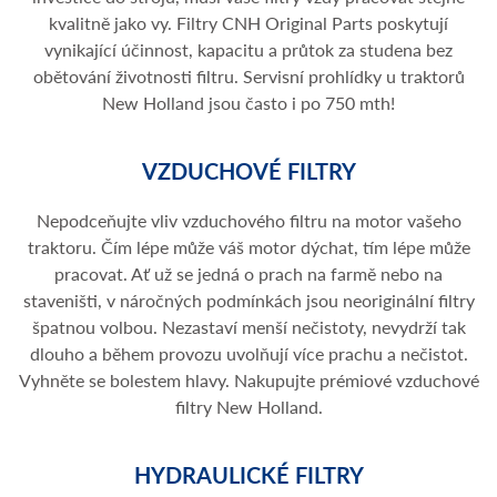
kvalitně jako vy. Filtry CNH Original Parts poskytují
vynikající účinnost, kapacitu a průtok za studena bez
obětování životnosti filtru. Servisní prohlídky u traktorů
New Holland jsou často i po 750 mth!
VZDUCHOVÉ FILTRY
Nepodceňujte vliv vzduchového filtru na motor vašeho
traktoru. Čím lépe může váš motor dýchat, tím lépe může
pracovat. Ať už se jedná o prach na farmě nebo na
staveništi, v náročných podmínkách jsou neoriginální filtry
špatnou volbou. Nezastaví menší nečistoty, nevydrží tak
dlouho a během provozu uvolňují více prachu a nečistot.
Vyhněte se bolestem hlavy. Nakupujte prémiové vzduchové
filtry New Holland.
HYDRAULICKÉ FILTRY