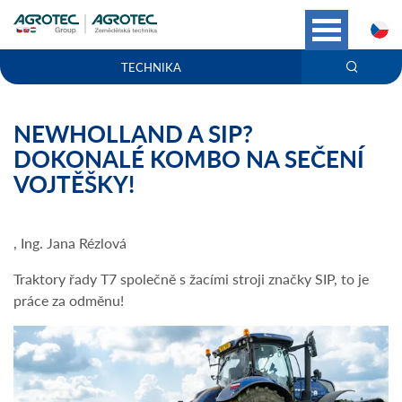
C
TECHNIKA
NEWHOLLAND A SIP?
DOKONALÉ KOMBO NA SEČENÍ
VOJTĚŠKY!
, Ing. Jana Rézlová
Traktory řady T7 společně s žacími stroji značky SIP, to je
práce za odměnu!