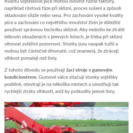
Kvalitu vojtěškové píce mohou ovlivnit různé faktory,
například růstová fáze při sklizni, proces sušení a způsob
skladování siláže nebo sena. Pro zachování vysoké kvality
píce a zachování co největšího množství živin je důležité
používat správnou techniku sklizně. Aby nedošlo ke ztrátě
bílkovin obsažených v jemných listech, je třeba při sklizni
věnovat zvláštní pozornost. Stonky jsou naopak tužší a
mohou být částečně dřevnaté, což znamená, že ztrácejí
vlhkost pomaleji než listy.
Z tohoto důvodu se používají
žací stroje s gumovým
kondicionérem
. Gumové válce stlačují stonky vojtěšky
podélně, otevírají je na několika místech a umožňují tak
rychlejší ztrátu vlhkosti, aniž by poškodily jemné listy.