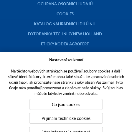
OCHRANA OSOBNÍCH ÚDAJŮ
COOKIES
KATALOG NÁHRADNÍCH DÍLŮ NH
FOTOBANKA TECHNIKY NEW HOLLAND
ETICKÝ KODEX AGROFERT
Nastavení soukromí
Na těchto webových stránkách se používají soubory cookies a další
Copyright © 2023 AGROTEC a.s.
síťové identifikátory, které mohou také sloužit ke zpracování osobních
údajů (např. jak procházíte naše stránky a jaký obsah Vás zajímá). Tyto
Toto jsou internetové stránky společnosti AGROTEC a. s., se sídlem v
údaje nám pomáhají provozovat a zlepšovat naše služby. Svůj souhlas
Hustopečích, Brněnská 74, PSČ 69301, IČO 00544957,
můžete kdykoliv změnit nebo odvolat.
zapsané v OR vedeném Krajským soudem v Brně, oddíl B, vložka 138.
Společnost AGROTEC a.s. je členem koncernu AGROFERT řízeného
Co jsou cookies
společností AGROFERT, a.s.,
IČO 26185610, se sídlem na adrese Pyšelská 2327/2, Chodov, 149 00
Přijímám technické cookies
Praha 4.
Tvoříme weby
a
webové portály
, které vám pomáhají růst. Jsme