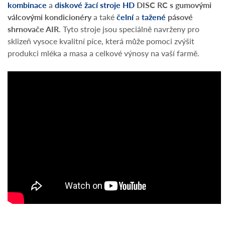
kombinace
a
diskové žací stroje HD
DISC RC s gumovými
válcovými kondicionéry
a také
čelní
a
tažené
pásové
shrnovače AIR
. Tyto stroje jsou speciálně navrženy pro
sklizeň vysoce kvalitní píce, která může pomoci zvýšit
produkci mléka a masa a celkové výnosy na vaší farmě.