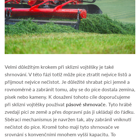
Velmi důležitým krokem při sklizni vojtěšky je také
shrnování. V této fázi totiž může píce ztratit nejvíce listů a
přijmout nejvíce nečistot. Je důležité shrabat píci jemně a
rovnoměrně a zabránit tomu, aby se do píce dostala zemina,
písek nebo kameny. K dosažení tohoto cíle doporučujeme
při sklizni vojtěšky používat
pásové shrnovače
. Tyto hrábě
zvedají píci ze země a přes dopravní pás ji ukládají do řádku.
Sběrací mechanismus je navržen tak, aby zabránil vniknutí
nečistot do píce. Kromě toho mají tyto shrnovače ve
srovnání s konvenčními mnohem vyšší kapacitu. To