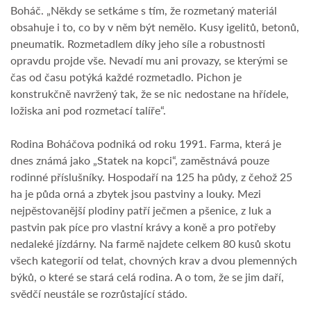
Boháč. „Někdy se setkáme s tím, že rozmetaný materiál
obsahuje i to, co by v něm být nemělo. Kusy igelitů, betonů,
pneumatik. Rozmetadlem díky jeho síle a robustnosti
opravdu projde vše. Nevadí mu ani provazy, se kterými se
čas od času potýká každé rozmetadlo. Pichon je
konstrukčně navržený tak, že se nic nedostane na hřídele,
ložiska ani pod rozmetací talíře“.
Rodina Boháčova podniká od roku 1991. Farma, která je
dnes známá jako „Statek na kopci“, zaměstnává pouze
rodinné příslušníky. Hospodaří na 125 ha půdy, z čehož 25
ha je půda orná a zbytek jsou pastviny a louky. Mezi
nejpěstovanější plodiny patří ječmen a pšenice, z luk a
pastvin pak píce pro vlastní krávy a koně a pro potřeby
nedaleké jízdárny. Na farmě najdete celkem 80 kusů skotu
všech kategorií od telat, chovných krav a dvou plemenných
býků, o které se stará celá rodina. A o tom, že se jim daří,
svědčí neustále se rozrůstající stádo.