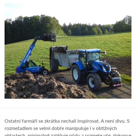
Ostatní farmáři se zkrátka nechali inspirovat. A není divu. S
rozmetadlem se velmi dobře manipuluje i v obtížných
oblastech, minimálně zatěžuje půdu a rozmete vše, dokonce