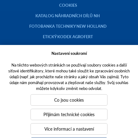
COOKIES
KATALOG NÁHRADNÍCH DÍLŮ NH
FOTOBANKA TECHNIKY NEW HOLLAND
ETICKÝ KODEX AGROFERT
Nastavení soukromí
Na těchto webových stránkách se používají soubory cookies a další
Copyright © 2023 AGROTEC a.s.
síťové identifikátory, které mohou také sloužit ke zpracování osobních
údajů (např. jak procházíte naše stránky a jaký obsah Vás zajímá). Tyto
Toto jsou internetové stránky společnosti AGROTEC a. s., se sídlem v
údaje nám pomáhají provozovat a zlepšovat naše služby. Svůj souhlas
Hustopečích, Brněnská 74, PSČ 69301, IČO 00544957,
můžete kdykoliv změnit nebo odvolat.
zapsané v OR vedeném Krajským soudem v Brně, oddíl B, vložka 138.
Společnost AGROTEC a.s. je členem koncernu AGROFERT řízeného
Co jsou cookies
společností AGROFERT, a.s.,
IČO 26185610, se sídlem na adrese Pyšelská 2327/2, Chodov, 149 00
Přijímám technické cookies
Praha 4.
Tvoříme weby
a
webové portály
, které vám pomáhají růst. Jsme
Více informací a nastavení
PUXdesign.