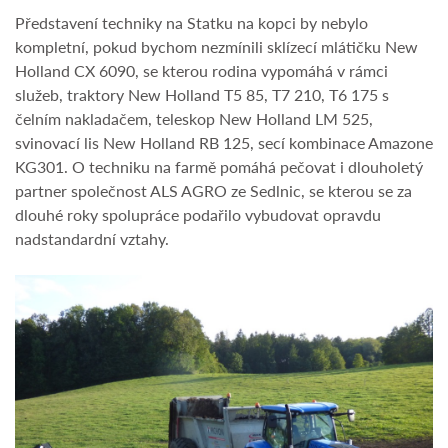
Představení techniky na Statku na kopci by nebylo
kompletní, pokud bychom nezmínili sklízecí mlátičku New
Holland CX 6090, se kterou rodina vypomáhá v rámci
služeb, traktory New Holland T5 85, T7 210, T6 175 s
čelním nakladačem, teleskop New Holland LM 525,
svinovací lis New Holland RB 125, secí kombinace Amazone
KG301. O techniku na farmě pomáhá pečovat i dlouholetý
partner společnost ALS AGRO ze Sedlnic, se kterou se za
dlouhé roky spolupráce podařilo vybudovat opravdu
nadstandardní vztahy.