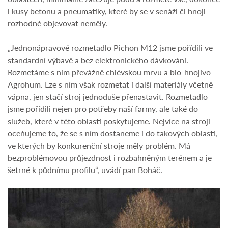
i kusy betonu a pneumatiky, které by se v senáži či hnoji
rozhodně objevovat neměly.
„Jednonápravové rozmetadlo Pichon M12 jsme pořídili ve
standardní výbavě a bez elektronického dávkování.
Rozmetáme s ním převážně chlévskou mrvu a bio-hnojivo
Agrohum. Lze s ním však rozmetat i další materiály včetně
vápna, jen stačí stroj jednoduše přenastavit. Rozmetadlo
jsme pořídili nejen pro potřeby naší farmy, ale také do
služeb, které v této oblasti poskytujeme. Nejvíce na stroji
oceňujeme to, že se s ním dostaneme i do takových oblastí,
ve kterých by konkurenční stroje měly problém. Má
bezproblémovou průjezdnost i rozbahněným terénem a je
šetrné k půdnímu profilu“, uvádí pan Boháč.