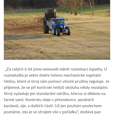
„Za celých 6 let jsme nemuseli měnit rozmetací lopatky. U
rozmetadla je velmi dobře řešeno mechanické napínání
řetězu, které si stroj sám pomocí vinuté pružiny reguluje. Je
příjemné, že se při kontrole řetězů obsluha nikdy nezašpiní.
Stroj vyžaduje jen standardní údržbu, kterou si děláme na
farmě sami. Kontrolu oleje v převodovce, spodních
kardanů, oje, a dalších částí. Už jen pouhým poslechem
poznáme, zda je se strojem vše v pořádku“, dodává pan