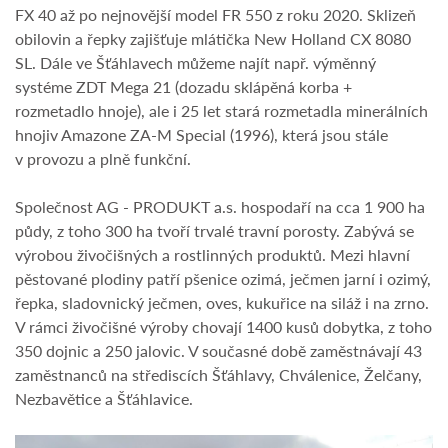
FX 40 až po nejnovější model FR 550 z roku 2020. Sklizeň
obilovin a řepky zajišťuje mlátička New Holland CX 8080
SL. Dále ve Šťáhlavech můžeme najít např. výměnný
systéme ZDT Mega 21 (dozadu sklápěná korba +
rozmetadlo hnoje), ale i 25 let stará rozmetadla minerálních
hnojiv Amazone ZA-M Special (1996), která jsou stále
v provozu a plně funkční.
Společnost AG - PRODUKT a.s. hospodaří na cca 1 900 ha
půdy, z toho 300 ha tvoří trvalé travní porosty. Zabývá se
výrobou živočišných a rostlinných produktů. Mezi hlavní
pěstované plodiny patří pšenice ozimá, ječmen jarní i ozimý,
řepka, sladovnický ječmen, oves, kukuřice na siláž i na zrno.
V rámci živočišné výroby chovají 1400 kusů dobytka, z toho
350 dojnic a 250 jalovic. V současné době zaměstnávají 43
zaměstnanců na střediscích Šťáhlavy, Chválenice, Želčany,
Nezbavětice a Šťáhlavice.