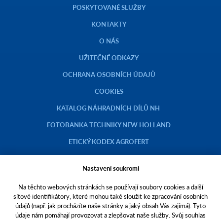
POSKYTOVANÉ SLUŽBY
KONTAKTY
O NÁS
UŽITEČNÉ ODKAZY
OCHRANA OSOBNÍCH ÚDAJŮ
COOKIES
KATALOG NÁHRADNÍCH DÍLŮ NH
FOTOBANKA TECHNIKY NEW HOLLAND
ETICKÝ KODEX AGROFERT
Nastavení soukromí
Na těchto webových stránkách se používají soubory cookies a další
Copyright © 2023 AGROTEC a.s.
síťové identifikátory, které mohou také sloužit ke zpracování osobních
údajů (např. jak procházíte naše stránky a jaký obsah Vás zajímá). Tyto
Toto jsou internetové stránky společnosti AGROTEC a. s., se sídlem v
údaje nám pomáhají provozovat a zlepšovat naše služby. Svůj souhlas
Hustopečích, Brněnská 74, PSČ 69301, IČO 00544957,