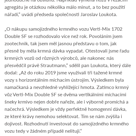
agregátu je otázkou několika málo minut, a to bez použití
nářadí,“ uvádí předseda společnosti Jaroslav Loukota.
„O nákupu samojízdného krmného vozu Verti-Mix 1702
Double SF se rozhodovalo více než rok. Povoláním jsem
zootechnik, tak jsem měl jasnou představu o tom, jak
přesně by měla krmná dávka vypadat. Otestovali jsme řadu
krmných vozů od různých výrobců, ale nakonec nás
přesvědčil právě Strautmann,“ sdělil pan Loukota, který dále
dodal: „Až do roku 2019 jsme využívali tři tažené krmné
vozy s horizontálním míchacím ústrojím. Výsledkem byla
namačkaná a nevzhledně vyhlížející hmota. Zatímco krmný
vůz Verti-Mix Double SF se dvěma vertikálními míchacími
šneky krmivo nejen dobře nařeže, ale i výborně promíchá a
načechrá. Výsledkem je vždy perfektně homogenní dávka,
ze které krávy nemohou selektovat. Tím se nám zvýšila i
dojivost. Rozhodnutí investovat do samojízdného krmného
vozu tedy v žádném případě nelituji.“