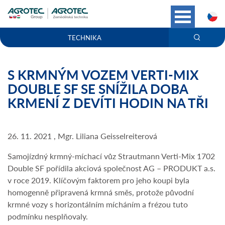
C
TECHNIKA
S KRMNÝM VOZEM VERTI-MIX
DOUBLE SF SE SNÍŽILA DOBA
KRMENÍ Z DEVÍTI HODIN NA TŘI
26. 11. 2021 , Mgr. Liliana Geisselreiterová
Samojízdný krmný-míchací vůz Strautmann Verti-Mix 1702
Double SF pořídila akciová společnost AG – PRODUKT a.s.
v roce 2019. Klíčovým faktorem pro jeho koupi byla
homogenně připravená krmná směs, protože původní
krmné vozy s horizontálním mícháním a frézou tuto
podmínku nesplňovaly.