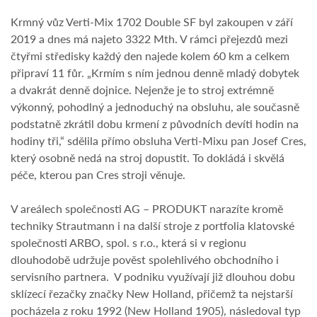
Krmný vůz Verti-Mix 1702 Double SF byl zakoupen v září
2019 a dnes má najeto 3322 Mth. V rámci přejezdů mezi
čtyřmi středisky každý den najede kolem 60 km a celkem
připraví 11 fůr. „Krmím s ním jednou denně mladý dobytek
a dvakrát denně dojnice. Nejenže je to stroj extrémně
výkonný, pohodlný a jednoduchý na obsluhu, ale současně
podstatně zkrátil dobu krmení z původních devíti hodin na
hodiny tři,“ sdělila přímo obsluha Verti-Mixu pan Josef Cres,
který osobně nedá na stroj dopustit. To dokládá i skvělá
péče, kterou pan Cres stroji věnuje.
V areálech společnosti AG – PRODUKT narazíte kromě
techniky Strautmann i na další stroje z portfolia klatovské
společnosti ARBO, spol. s r.o., která si v regionu
dlouhodobě udržuje pověst spolehlivého obchodního i
servisního partnera. V podniku využívají již dlouhou dobu
sklízecí řezačky značky New Holland, přičemž ta nejstarší
pocházela z roku 1992 (New Holland 1905), následoval typ