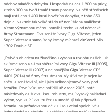
odchov mladého dobytka. Hospodaří na cca 1 900 ha půdy,
z toho 300 ha tvoří trvalé travní porosty. Na pěti střediscích
mají ustájeno 1 400 kusů hovězího dobytka, z toho 350
dojnic. Nakrmit tak velké stádo už není žádná maličkost.
V tom významnou měrou pomáhá technika od německé
firmy Strautmann. Dva senážní vozy Giga-Vitesse, jeden
Super-Vitesse a samojízdný krmný-míchací vůz Verti-Mix
1702 Double SF.
„Právě s ohledem na živočišnou výrobu a rozlohu našich luk
sklízíme seno a slámu sběracími vozy Giga-Vitesse III (2005),
Super-Vitesse III (2007) a nejnovějším Giga-Vitesse CFS
4401 (2014) od firmy Strautmann. Využíváme je nejen ke
sběru a senážování, ale i jako velkoobjemové vozy pod
řezačku. První vůz jsme pořídili už v roce 2005, poté
následovaly další dva. Jsou robustní, mají vysoký nakládací
výkon, vynikající kvalitu řezu a umožňují tak připravit
řezanku na požadovanou délku. Jsou velmi spolehlivé a
jednoduché na obsluhu. Například výměna nožů v řezacím