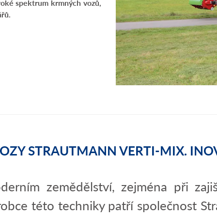
široké spektrum krmných vozů,
řů.
Y STRAUTMANN VERTI-MIX. INO
derním zemědělství, zejména při zajiš
obce této techniky patří společnost St