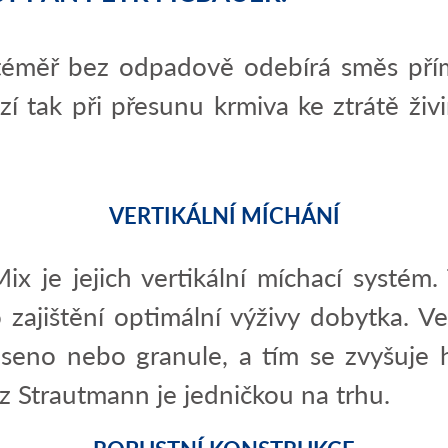
téměř bez odpadově odebírá směs přímo
í tak při přesunu krmiva ke ztrátě živi
VERTIKÁLNÍ MÍCHÁNÍ
x je jejich vertikální míchací systém.
o zajištění optimální výživy dobytka. V
e, seno nebo granule, a tím se zvyšuj
z Strautmann je jedničkou na trhu.