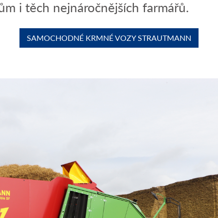
m i těch nejnáročnějších farmářů.
SAMOCHODNÉ KRMNÉ VOZY STRAUTMANN