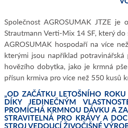
V
Společnost AGROSUMAK JTZE je od
Strautmann Verti-Mix 14 SF, který do 
AGROSUMAK hospodaří na více než 3.
kterými jsou například potravinářská 
hovězího dobytka, jako je krmná pšeni
přísun krmiva pro více než 550 kusů 
„OD ZAČÁTKU LETOŠNÍHO ROKU S
DÍKY JEDINEČNÝM VLASTNOS
PROMÍCHÁ KRMNOU DÁVKU A ZAP
STRAVITELNÁ PRO KRÁVY A DOCH
STROJ VEDOUCÍ ŽIVOČIŠNÉ VÝROB