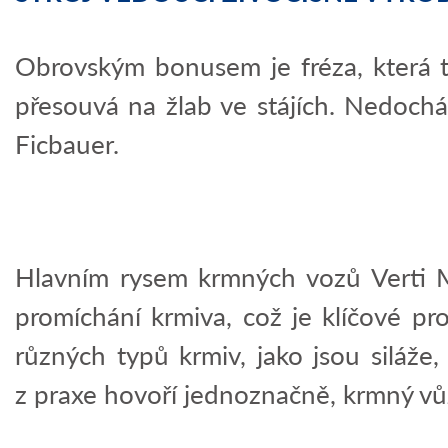
Obrovským bonusem je fréza, která 
přesouvá na žlab ve stájích. Nedocház
Ficbauer.
Hlavním rysem krmných vozů Verti Mi
promíchání krmiva, což je klíčové pr
různých typů krmiv, jako jsou siláž
z praxe hovoří jednoznačně, krmný vů