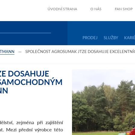
ÚVODNÍ STRANA
O NÁS
FAN SHOP
PRODEJ
SLUŽBY
KARI
UTMANN
SPOLEČNOST AGROSUMAK JTZE DOSAHUJE EXCELENTN
ZE DOSAHUJE
E SAMOCHODNÝM
NN
ství, zejména při zajištění
at. Mezi přední výrobce této