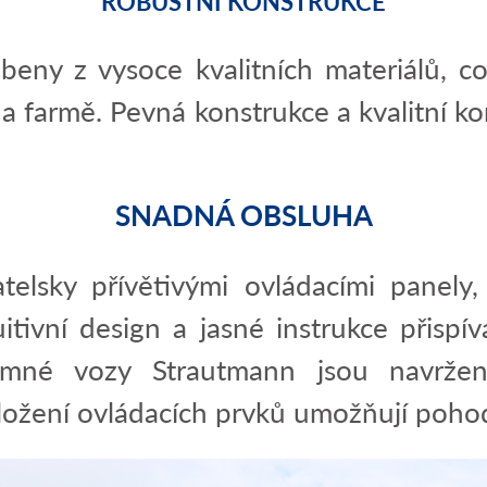
ROBUSTNÍ KONSTRUKCE
eny z vysoce kvalitních materiálů, což
farmě. Pevná konstrukce a kvalitní ko
SNADNÁ OBSLUHA
telsky přívětivými ovládacími panely
itivní design a jasné instrukce přisp
rmné vozy Strautmann jsou navrže
ožení ovládacích prvků umožňují pohodl