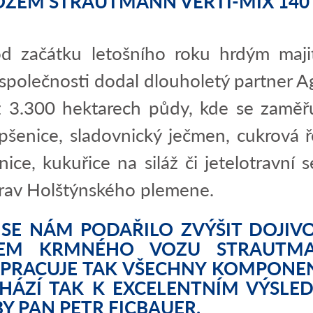
OZEM STRAUTMANN VERTI-MIX 140 
 začátku letošního roku hrdým maj
společnosti dodal dlouholetý partner Ag
300 hektarech půdy, kde se zaměřují
pšenice, sladovnický ječmen, cukrová ř
ce, kukuřice na siláž či jetelotravní 
krav Holštýnského plemene.
E NÁM PODAŘILO ZVÝŠIT DOJIVO
TEM KRMNÉHO VOZU STRAUTMA
RACUJE TAK VŠECHNY KOMPONEN
ÁZÍ TAK K EXCELENTNÍM VÝSLED
Y PAN PETR FICBAUER.