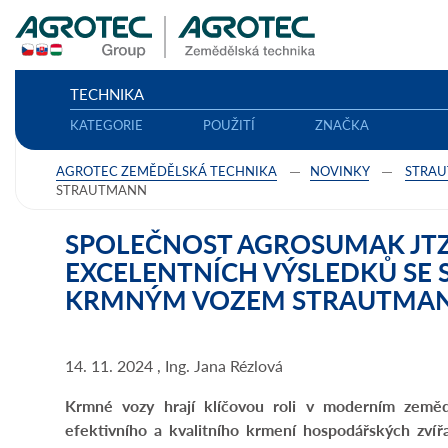
TECHNIKA
KATEGORIE
POUŽITÍ
ZNAČKA
AGROTEC ZEMĚDĚLSKÁ TECHNIKA
NOVINKY
STRA
STRAUTMANN
SPOLEČNOST AGROSUMAK JT
EXCELENTNÍCH VÝSLEDKŮ S
KRMNÝM VOZEM STRAUTMA
14. 11. 2024 , Ing. Jana Rézlová
Krmné vozy hrají klíčovou roli v moderním zeměděl
efektivního a kvalitního krmení hospodářských zvíř