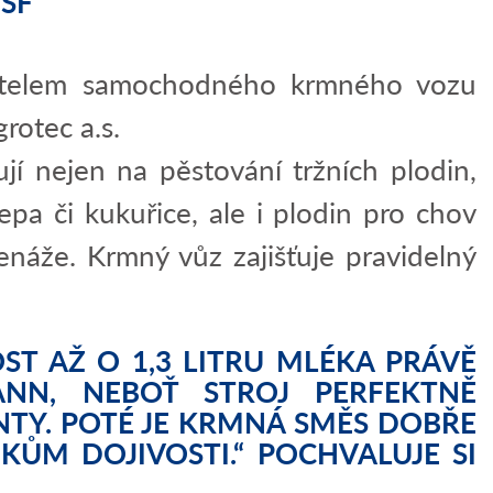
SF
itelem samochodného krmného vozu
rotec a.s.
 nejen na pěstování tržních plodin,
epa či kukuřice, ale i plodin pro chov
senáže. Krmný vůz zajišťuje pravidelný
ST AŽ O 1,3 LITRU MLÉKA PRÁVĚ
NN, NEBOŤ STROJ PERFEKTNĚ
TY. POTÉ JE KRMNÁ SMĚS DOBŘE
KŮM DOJIVOSTI.“ POCHVALUJE SI