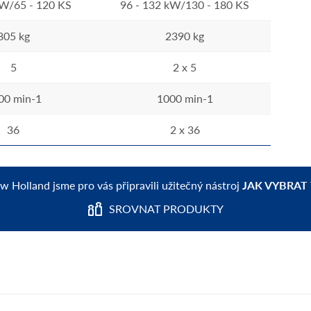
kW/65 - 120 KS
96 - 132 kW/130 - 180 KS
805 kg
2390 kg
5
2 x 5
00 min-1
1000 min-1
36
2 x 36
ew Holland jsme pro vás připravili užitečný nástroj
JAK VYBRAT
SROVNAT PRODUKTY