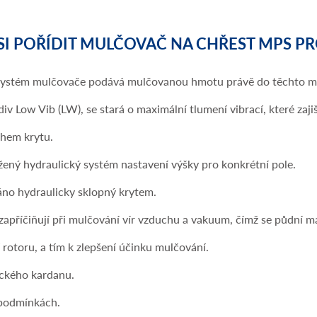
SI POŘÍDIT MULČOVAČ NA CHŘEST MPS PR
ní systém mulčovače podává mulčovanou hmotu právě do těchto mí
 Low Vib (LW), se stará o maximální tlumení vibrací, které zajišť
chem krytu.
ný hydraulický systém nastavení výšky pro konkrétní pole.
no hydraulicky sklopný krytem.
zapříčiňují při mulčování vír vzduchu a vakuum, čímž se půdní m
rotoru, a tím k zlepšení účinku mulčování.
ického kardanu.
 podmínkách.