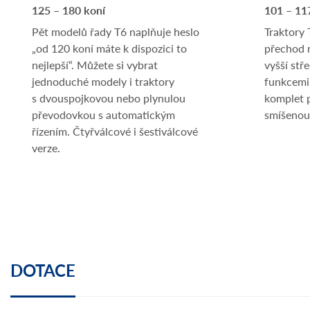
125 – 180 koní
101 – 11
Pět modelů řady T6 naplňuje heslo
Traktory
„od 120 koní máte k dispozici to
přechod m
nejlepší“. Můžete si vybrat
vyšší stř
jednoduché modely i traktory
funkcemi
s dvouspojkovou nebo plynulou
komplet 
převodovkou s automatickým
smíšenou
řízením. Čtyřválcové i šestiválcové
verze.
DOTACE