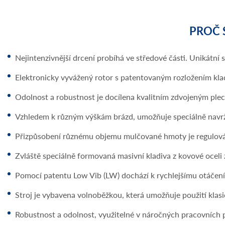
PROČ 
Nejintenzivnější drcení probíhá ve středové části. Unikát
Elektronicky vyvážený rotor s patentovaným rozložením kladiv
Odolnost a robustnost je docílena kvalitním zdvojeným ple
Vzhledem k různým výškám brázd, umožňuje speciálně navrže
Přizpůsobení různému objemu mulčované hmoty je regulová
Zvláště speciálně formovaná masivní kladiva z kovové oceli 
Pomocí patentu Low Vib (LW) dochází k rychlejšímu otáčení 
Stroj je vybavena volnoběžkou, která umožňuje použití klas
Robustnost a odolnost, využitelné v náročných pracovních