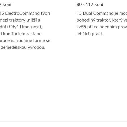
7 koní
80 - 117 koní
 T5 ElectroCommand tvoří
​T5 Dual Command je mod
ezi traktory „nižší a
pohodlný traktor, který v
ední třídy“. Hmotností,
svěží při celodenním pro
 i komfortem zastane
lehčích prací.
práce na rodinné farmě se
 zemědělskou výrobou.