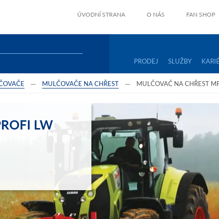
ÚVODNÍ STRANA
O NÁS
FAN SHOP
PRODEJ
SLUŽBY
KARI
ČOVAČE
MULČOVAČE NA CHŘEST
MULČOVAČ NA CHŘEST MP
ROFI LW