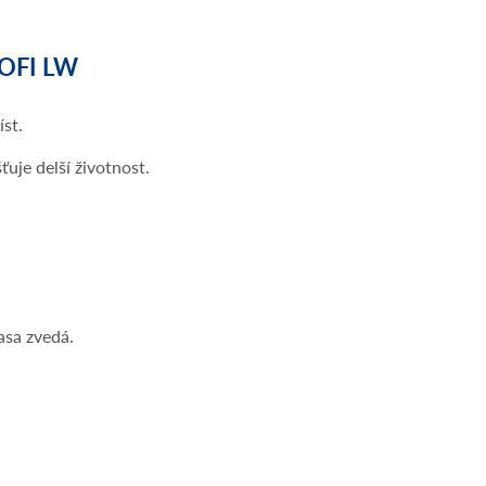
OFI LW
st.
uje delší životnost.
asa zvedá.