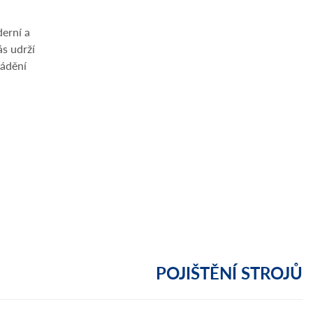
erní a
ás udrží
vádění
POJIŠTĚNÍ STROJŮ