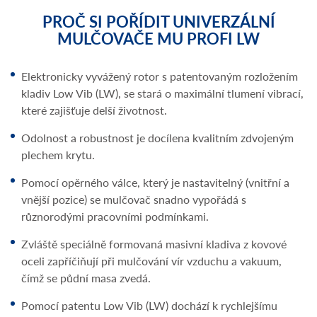
PROČ SI POŘÍDIT UNIVERZÁLNÍ
MULČOVAČE MU PROFI LW
Elektronicky vyvážený rotor s patentovaným rozložením
kladiv Low Vib (LW), se stará o maximální tlumení vibrací,
které zajišťuje delší životnost.
Odolnost a robustnost je docílena kvalitním zdvojeným
plechem krytu.
Pomocí opěrného válce, který je nastavitelný (vnitřní a
vnější pozice) se mulčovač snadno vypořádá s
různorodými pracovními podmínkami.
Zvláště speciálně formovaná masivní kladiva z kovové
oceli zapříčiňují při mulčování vír vzduchu a vakuum,
čímž se půdní masa zvedá.
Pomocí patentu Low Vib (LW) dochází k rychlejšímu