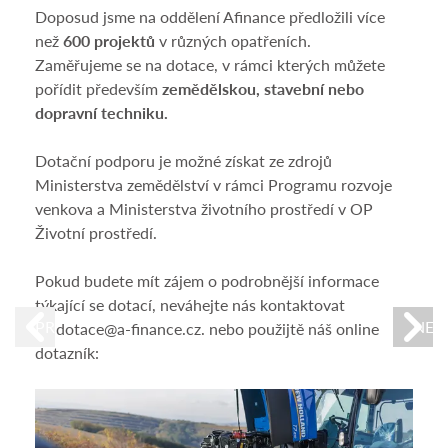
Doposud jsme na oddělení Afinance předložili více
Nešt
než
600 projektů
v různých opatřeních.
dopo
Zaměřujeme se na dotace, v rámci kterých můžete
stroj
pořídit především
zemědělskou, stavební nebo
zach
dopravní techniku.
krup
osob
Dotační podporu je možné získat ze zdrojů
získá
Ministerstva zemědělství v rámci Programu rozvoje
St
venkova a Ministerstva životního prostředí v OP
Kry
Životní prostředí.
Zj
Pokud budete mít zájem o podrobnější informace
Po
týkající se dotací, neváhejte nás kontaktovat
PREVIOUS
NEX
na dotace@a-finance.cz. nebo použijtě náš online
Cílem
dotazník:
admi
událo
likvi
nákl