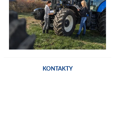
Poku
nás 
KONTAKTY