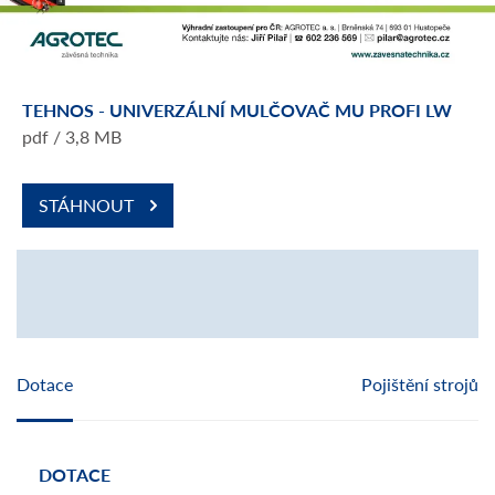
TEHNOS - UNIVERZÁLNÍ MULČOVAČ MU PROFI LW
pdf / 3,8 MB
STÁHNOUT
Dotace
Pojištění strojů
DOTACE
POJ