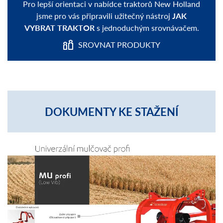
Pro lepší orientaci v nabídce traktorů New Holland
jsme pro vás připravili užitečný nástroj
JAK
VYBRAT TRAKTOR
s jednoduchým srovnávačem.
SROVNAT PRODUKTY
DOKUMENTY KE STAŽENÍ