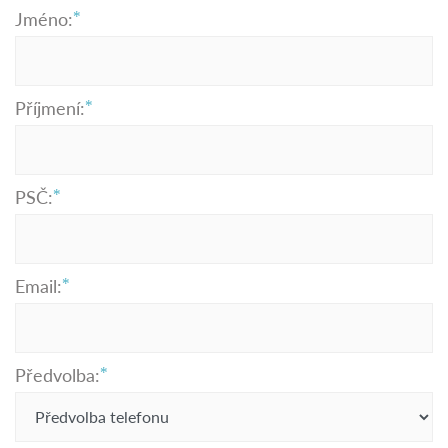
Jméno:
Příjmení:
PSČ:
Email:
Předvolba: