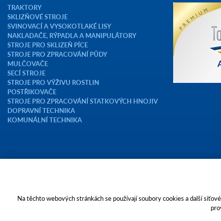
TRAKTORY
SKLIZŇOVÉ STROJE
SVINOVACÍ A VYSOKOTLAKÉ LISY
NAKLADAČE, RÝPADLA A MANIPULÁTORY
STROJE PRO SKLIZEŇ PÍCE
STROJE PRO ZPRACOVÁNÍ PŮDY
MULČOVAČE
SECÍ STROJE
STROJE PRO VÝŽIVU ROSTLIN
POSTŘIKOVAČE
STROJE PRO ZPRACOVÁNÍ STATKOVÝCH HNOJIV
DOPRAVNÍ TECHNIKA
KOMUNÁLNÍ TECHNIKA
Copyright © 2023 AGROTEC a.s.
Na těchto webových stránkách se používají soubory cookies a další síťové 
pro
Toto jsou internetové stránky společnosti AGROTEC a. s., se sídlem v Hu
zapsané v OR vedeném Krajským soudem v Brně, oddíl B, vložka 138. Spol