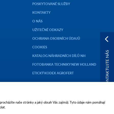
POSKYTOVANÉ SLUŽBY
KONTAKTY
O NÁS
UŽITEČNÉ ODKAZY
OCHRANA OSOBNÍCH ÚDAJŮ
COOKIES
KONTAKTUJTE NÁS
KATALOG NÁHRADNÍCH DÍLŮ NH
FOTOBANKA TECHNIKY NEW HOLLAND
ETICKÝ KODEX AGROFERT
 procházíte naše stránky a jaký obsah Vás zajímá). Tyto údaje nám pomáhají
lat.
FERT, a.s.,