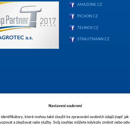
AMAZONE CZ
PICHON CZ
TEHNOS CZ
STRAUTMANN.CZ
Nastavení soukromí
identifikátory, které mohou také sloužit ke zpracování osobních údajů (např. jak
vozovat a zlepšovat naše služby. Svůj souhlas můžete kdykoliv změnit nebo odvo
stopečích, Brněnská 74, PSČ 69301, IČO 00544957,
ečnost AGROTEC a.s. je členem koncernu AGROFERT řízeného společností AGRO