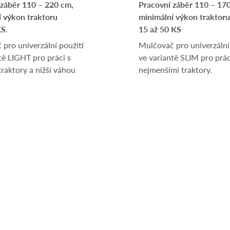
 záběr 110 – 220 cm,
Pracovní záběr 110 – 17
í výkon traktoru
minimální výkon traktoru
KS.
15 až 50 KS
pro univerzální použití
Mulčovač pro univerzální
tě LIGHT pro práci s
ve variantě SLIM pro prác
raktory a nižší váhou
nejmenšími traktory.