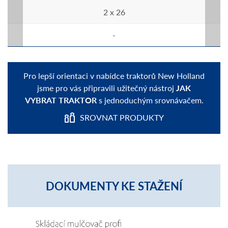
2 x 26
-
Pro lepší orientaci v nabídce traktorů New Holland
jsme pro vás připravili užitečný nástroj
JAK
VYBRAT TRAKTOR
s jednoduchým srovnávačem.
SROVNAT PRODUKTY
DOKUMENTY KE STAŽENÍ