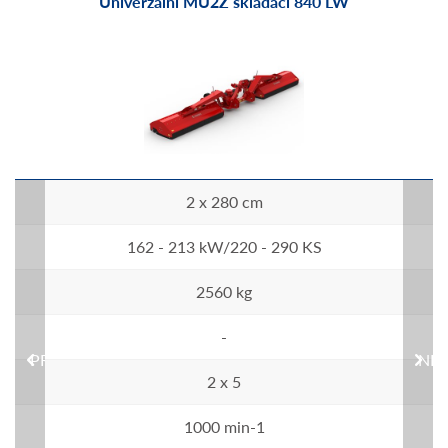
Univerzální MU2Z skládací 840 LW
2 x 280 cm
162 - 213 kW/220 - 290 KS
2560 kg
-
PREVIOUS
NEX
2 x 5
1000 min-1