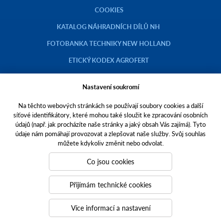
COOKIES
KATALOG NÁHRADNÍCH DÍLŮ NH
FOTOBANKA TECHNIKY NEW HOLLAND
ETICKÝ KODEX AGROFERT
Nastavení soukromí
Na těchto webových stránkách se používají soubory cookies a další
Copyright © 2023 AGROTEC a.s.
síťové identifikátory, které mohou také sloužit ke zpracování osobních
údajů (např. jak procházíte naše stránky a jaký obsah Vás zajímá). Tyto
Toto jsou internetové stránky společnosti AGROTEC a. s., se sídlem v
údaje nám pomáhají provozovat a zlepšovat naše služby. Svůj souhlas
Hustopečích, Brněnská 74, PSČ 69301, IČO 00544957,
můžete kdykoliv změnit nebo odvolat.
zapsané v OR vedeném Krajským soudem v Brně, oddíl B, vložka 138.
Společnost AGROTEC a.s. je členem koncernu AGROFERT řízeného
Co jsou cookies
společností AGROFERT, a.s.,
IČO 26185610, se sídlem na adrese Pyšelská 2327/2, Chodov, 149 00
Přijímám technické cookies
Praha 4.
Tvoříme weby
a
webové portály
, které vám pomáhají růst. Jsme
Více informací a nastavení
PUXdesign.