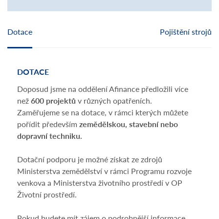
Dotace
Pojištění strojů
DOTACE
POJ
Doposud jsme na oddělení Afinance předložili více
Nešt
než
600 projektů
v různých opatřeních.
dopo
Zaměřujeme se na dotace, v rámci kterých můžete
stroj
pořídit především
zemědělskou, stavební nebo
zach
dopravní techniku.
krup
osob
Dotační podporu je možné získat ze zdrojů
získá
Ministerstva zemědělství v rámci Programu rozvoje
St
venkova a Ministerstva životního prostředí v OP
Kry
Životní prostředí.
Zj
Pokud budete mít zájem o podrobnější informace