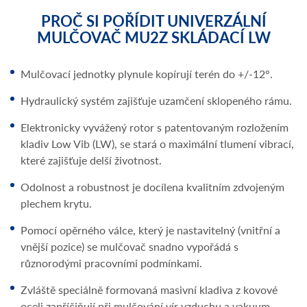
PROČ SI POŘÍDIT UNIVERZÁLNÍ
MULČOVAČ MU2Z SKLÁDACÍ LW
Mulčovací jednotky plynule kopírují terén do +/-12°.
Hydraulický systém zajišťuje uzamčení sklopeného rámu.
Elektronicky vyvážený rotor s patentovaným rozložením
kladiv Low Vib (LW), se stará o maximální tlumení vibrací,
které zajišťuje delší životnost.
Odolnost a robustnost je docílena kvalitním zdvojeným
plechem krytu.
Pomocí opěrného válce, který je nastavitelný (vnitřní a
vnější pozice) se mulčovač snadno vypořádá s
různorodými pracovními podmínkami.
Zvláště speciálně formovaná masivní kladiva z kovové
oceli zapříčiňují při mulčování vír vzduchu a vakuum,