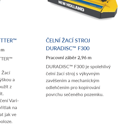
UTTER™
ČELNÍ ŽACÍ STROJ
DURADISC™ F300
9 m
Pracovní záběr 2,96 m
UTTER™
DURADISC™ F300 je spolehlivý
 Žací
čelní žací stroj s výkyvným
výškou a
zavěšením a mechanickým
užít z
odlehčením pro kopírování
t.
povrchu sečeného pozemku.
ení Vari-
řítlak na
at jak ve
poloze.