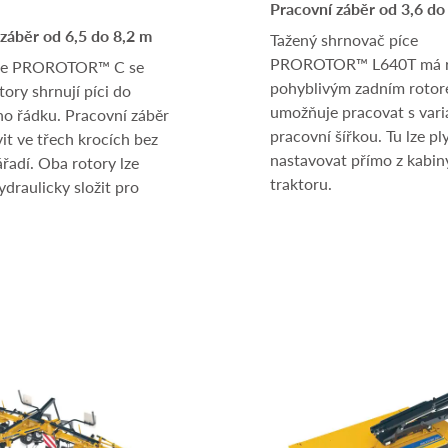
Pracovní záběr od 3,6 do
záběr od 6,5 do 8,2 m
Tažený shrnovač píce
PROROTOR™ L640T má r
če PROROTOR™ C se
pohyblivým zadním rotor
ory shrnují píci do
umožňuje pracovat s varia
ho řádku. Pracovní záběr
pracovní šířkou. Tu lze pl
vit ve třech krocích bez
nastavovat přímo z kabin
ářadí. Oba rotory lze
traktoru.
draulicky složit pro
.