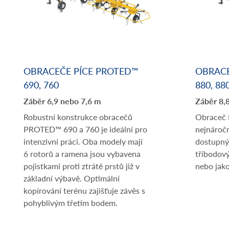
OBRACEČE PÍCE PROTED™
OBRACE
690, 760
880, 88
Záběr 6,9 nebo 7,6 m
Záběr 8,
Robustní konstrukce obracečů
Obraceč 
PROTED™ 690 a 760 je ideální pro
nejnáročn
intenzivní práci. Oba modely mají
dostupný
6 rotorů a ramena jsou vybavena
tříbodov
pojistkami proti ztrátě prstů již v
nebo jako
základní výbavě. Optimální
kopírování terénu zajišťuje závěs s
pohyblivým třetím bodem.