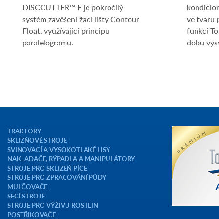
DISCCUTTER™ F je pokročilý
kondicio
systém zavěšení žací lišty Contour
ve tvaru 
Float, využívající principu
funkcí To
paralelogramu.
dobu vysy
TRAKTORY
SKLIZŇOVÉ STROJE
SVINOVACÍ A VYSOKOTLAKÉ LISY
NAKLADAČE, RÝPADLA A MANIPULÁTORY
STROJE PRO SKLIZEŇ PÍCE
STROJE PRO ZPRACOVÁNÍ PŮDY
MULČOVAČE
SECÍ STROJE
STROJE PRO VÝŽIVU ROSTLIN
POSTŘIKOVAČE