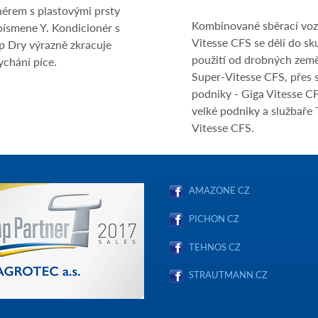
nérem s plastovými prsty
Kombinované sběrací voz
písmene Y. Kondicionér s
Vitesse CFS se dělí do sk
p Dry výrazně zkracuje
použití od drobných země
chání píce.
Super-Vitesse CFS, přes 
podniky - Giga Vitesse CF
velké podniky a službaře 
Vitesse CFS.
AMAZONE CZ
PICHON CZ
TEHNOS CZ
STRAUTMANN.CZ