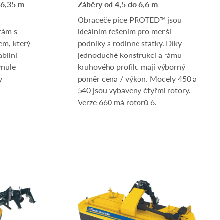
 6,35 m
Záběry od 4,5 do 6,6 m
Obraceče píce PROTED™ jsou
ám s
ideálním řešením pro menší
em, který
podniky a rodinné statky. Díky
bilní
jednoduché konstrukci a rámu
ynule
kruhového profilu mají výborný
y
poměr cena / výkon. Modely 450 a
540 jsou vybaveny čtyřmi rotory.
Verze 660 má rotorů 6.