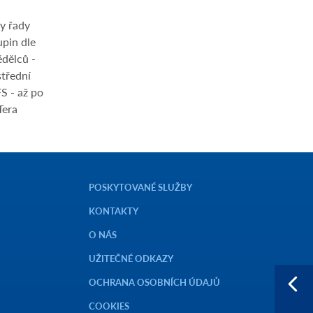
y řady
upin dle
dělců -
střední
S - až po
Tera
POSKYTOVANÉ SLUŽBY
KONTAKTY
O NÁS
UŽITEČNÉ ODKAZY
OCHRANA OSOBNÍCH ÚDAJŮ
COOKIES