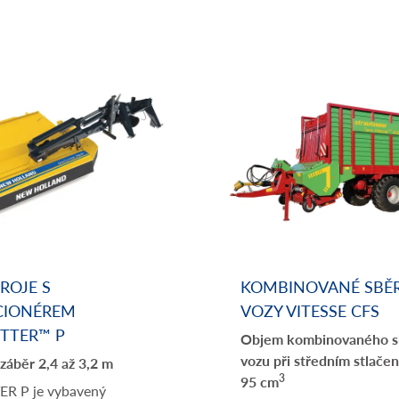
TROJE S
KOMBINOVANÉ SBĚR
CIONÉREM
VOZY VITESSE CFS
TTER™ P
Objem kombinovaného s
vozu při středním stlačen
záběr 2,4 až 3,2 m
3
95 cm
R P je vybavený