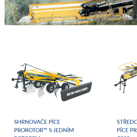
SHRNOVAČE PÍCE
STŘED
PROROTOR™ S JEDNÍM
PÍCE P