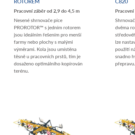
ROTOREM
C820
Pracovní záběr od 2,9 do 4,5 m
Pracovní 
Nesené shrnovače píce
Shrnova
PROROTOR™ s jedním rotorem
dvěma rot
jsou ideálním řešením pro menší
středové
farmy nebo plochy s malými
lze nasta
výměrami. Kola jsou umístěna
použití n
těsně u pracovních prstů, tím je
snadno hy
dosaženo optimálního kopírován
přepravu
terénu.