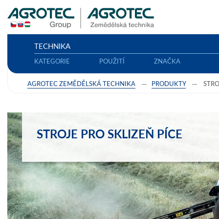
TECHNIKA
KATEGORIE
POUŽITÍ
ZNAČKA
AGROTEC ZEMĚDĚLSKÁ TECHNIKA
PRODUKTY
STRO
STROJE PRO SKLIZEŇ PÍCE