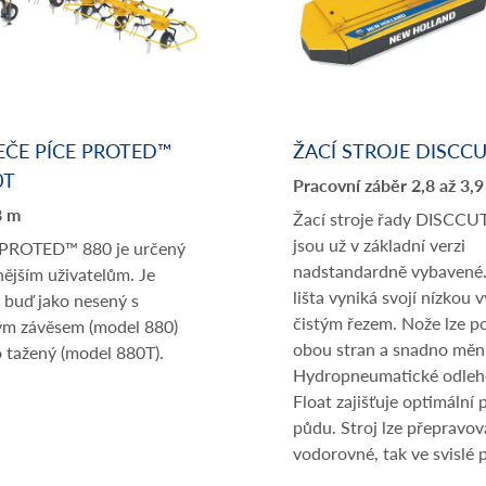
ČE PÍCE PROTED™
ŽACÍ STROJE DISCC
0T
Pracovní záběr 2,8 až 3,
8 m
Žací stroje řady DISCC
jsou už v základní verzi
PROTED™ 880 je určený
nadstandardně vybavené.
ějším uživatelům. Je
lišta vyniká svojí nízkou 
 buď jako nesený s
čistým řezem. Nože lze po
ým závěsem (model 880)
obou stran a snadno měni
 tažený (model 880T).
Hydropneumatické odlehč
Float zajišťuje optimální p
půdu. Stroj lze přepravov
vodorovné, tak ve svislé 