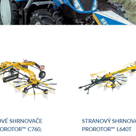
OVÉ SHRNOVAČE
STRANOVÝ SHRNOVA
ROROTOR™ C760,
PROROTOR™ L640T