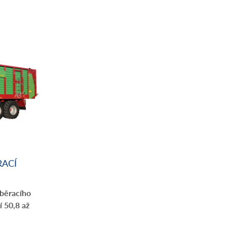
ACÍ
běracího
í 50,8 až