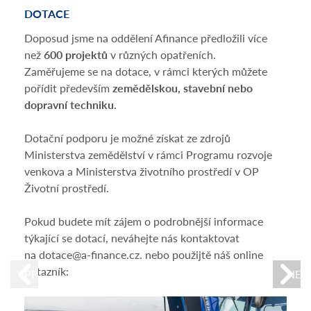
DOTACE
FIN
Doposud jsme na oddělení Afinance předložili více
Pomů
než
600 projektů
v různých opatřeních.
podn
Zaměřujeme se na dotace, v rámci kterých můžete
efekt
pořídit především
zemědělskou, stavební nebo
Přes
dopravní techniku.
za z
zdlo
Dotační podporu je možné získat ze zdrojů
admin
Ministerstva zemědělství v rámci Programu rozvoje
násl
venkova a Ministerstva životního prostředí v OP
In
Životní prostředí.
Op
Pokud budete mít zájem o podrobnější informace
Úv
týkající se dotací, neváhejte nás kontaktovat
Úv
na dotace@a-finance.cz. nebo použijtě náš online
dotazník:
PREVIOUS
NEX
Fi
Podm