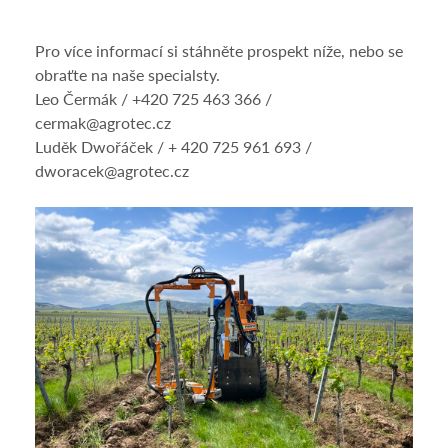
Pro více informací si stáhněte prospekt níže, nebo se
obraťte na naše specialsty.
Leo Čermák / +420 725 463 366 /
cermak@agrotec.cz
Luděk Dwořáček / + 420 725 961 693 /
dworacek@agrotec.cz