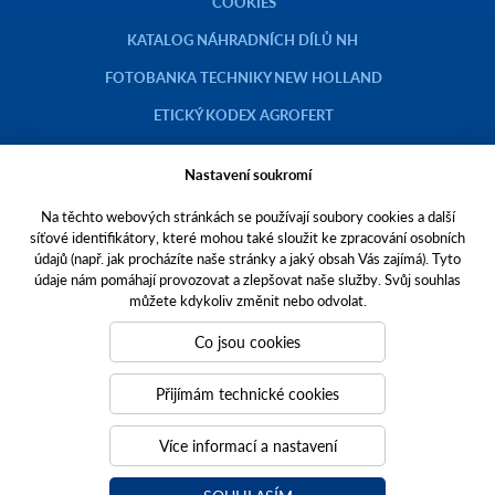
COOKIES
KATALOG NÁHRADNÍCH DÍLŮ NH
FOTOBANKA TECHNIKY NEW HOLLAND
ETICKÝ KODEX AGROFERT
Nastavení soukromí
Na těchto webových stránkách se používají soubory cookies a další
Copyright © 2023 AGROTEC a.s.
síťové identifikátory, které mohou také sloužit ke zpracování osobních
údajů (např. jak procházíte naše stránky a jaký obsah Vás zajímá). Tyto
Toto jsou internetové stránky společnosti AGROTEC a. s., se sídlem v
údaje nám pomáhají provozovat a zlepšovat naše služby. Svůj souhlas
Hustopečích, Brněnská 74, PSČ 69301, IČO 00544957,
můžete kdykoliv změnit nebo odvolat.
zapsané v OR vedeném Krajským soudem v Brně, oddíl B, vložka 138.
Společnost AGROTEC a.s. je členem koncernu AGROFERT řízeného
Co jsou cookies
společností AGROFERT, a.s.,
IČO 26185610, se sídlem na adrese Pyšelská 2327/2, Chodov, 149 00
Přijímám technické cookies
Praha 4.
Tvoříme weby
a
webové portály
, které vám pomáhají růst. Jsme
Více informací a nastavení
PUXdesign.