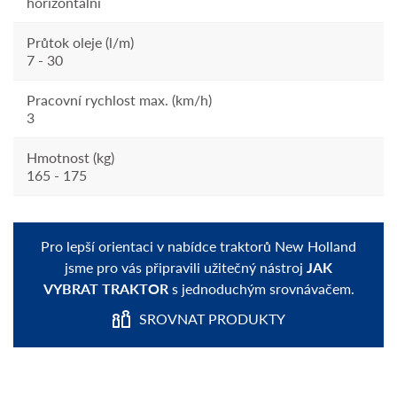
horizontální
Průtok oleje (l/m)
7 - 30
Pracovní rychlost max. (km/h)
3
Hmotnost (kg)
165 - 175
Pro lepší orientaci v nabídce traktorů New Holland
jsme pro vás připravili užitečný nástroj
JAK
VYBRAT TRAKTOR
s jednoduchým srovnávačem.
SROVNAT PRODUKTY