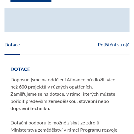
Dotace
Pojištění strojů
DOTACE
POJ
Doposud jsme na oddělení Afinance předložili více
Nešt
než
600 projektů
v různých opatřeních.
dopo
Zaměřujeme se na dotace, v rámci kterých můžete
stroj
pořídit především
zemědělskou, stavební nebo
zach
dopravní techniku.
krup
osob
Dotační podporu je možné získat ze zdrojů
získá
Ministerstva zemědělství v rámci Programu rozvoje
St