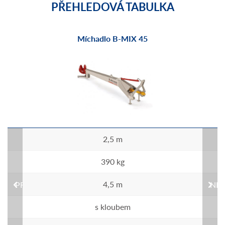
PŘEHLEDOVÁ TABULKA
Míchadlo B-MIX 45
2,5 m
390 kg
4,5 m
PREVIOUS
NEX
s kloubem