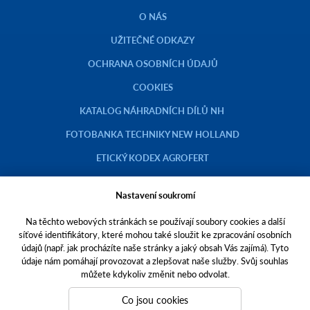
O NÁS
UŽITEČNÉ ODKAZY
OCHRANA OSOBNÍCH ÚDAJŮ
COOKIES
KATALOG NÁHRADNÍCH DÍLŮ NH
FOTOBANKA TECHNIKY NEW HOLLAND
ETICKÝ KODEX AGROFERT
Nastavení soukromí
Na těchto webových stránkách se používají soubory cookies a další
Copyright © 2023 AGROTEC a.s.
síťové identifikátory, které mohou také sloužit ke zpracování osobních
údajů (např. jak procházíte naše stránky a jaký obsah Vás zajímá). Tyto
Toto jsou internetové stránky společnosti AGROTEC a. s., se sídlem v
údaje nám pomáhají provozovat a zlepšovat naše služby. Svůj souhlas
Hustopečích, Brněnská 74, PSČ 69301, IČO 00544957,
můžete kdykoliv změnit nebo odvolat.
zapsané v OR vedeném Krajským soudem v Brně, oddíl B, vložka 138.
Společnost AGROTEC a.s. je členem koncernu AGROFERT řízeného
Co jsou cookies
společností AGROFERT, a.s.,