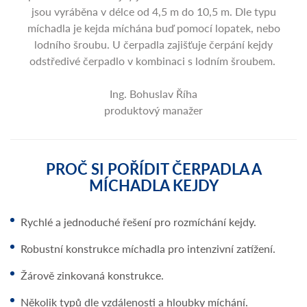
jsou vyráběna v délce od 4,5 m do 10,5 m. Dle typu
míchadla je kejda míchána buď pomocí lopatek, nebo
lodního šroubu. U čerpadla zajišťuje čerpání kejdy
odstředivé čerpadlo v kombinaci s lodním šroubem.
Ing. Bohuslav Říha
produktový manažer
PROČ SI POŘÍDIT ČERPADLA A
MÍCHADLA KEJDY
Rychlé a jednoduché řešení pro rozmíchání kejdy.
Robustní konstrukce míchadla pro intenzivní zatížení.
Žárově zinkovaná konstrukce.
Několik typů dle vzdálenosti a hloubky míchání.