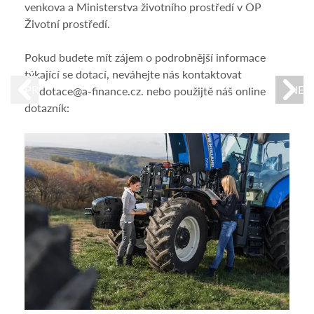
venkova a Ministerstva životního prostředí v OP
Kry
Životní prostředí.
Zj
Pokud budete mít zájem o podrobnější informace
Po
týkající se dotací, neváhejte nás kontaktovat
PREVIOUS
NEX
na dotace@a-finance.cz. nebo použijtě náš online
Cílem
dotazník:
admi
událo
likvi
nákl
Poku
nás 