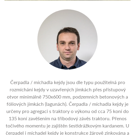
Čerpadla / míchadla kejdy jsou dle typu použitelná pro
rozmíchání kejdy v uzavřených jímkách přes přístupový
otvor minimálně 750x600 mm, podzemních betonových a
fóliových jímkách (lagunách). Čerpadla / míchadla kejdy je
určeny pro agregaci s traktory o výkonu od cca 75 koní do
135 koní zavěšením na tříbodový závěs traktoru. Přenos
točivého momentu je zajištěn šestidrážkovým kardanem. U
čerpadel i míchadel kejdy je konstrukce žárově zinkována a