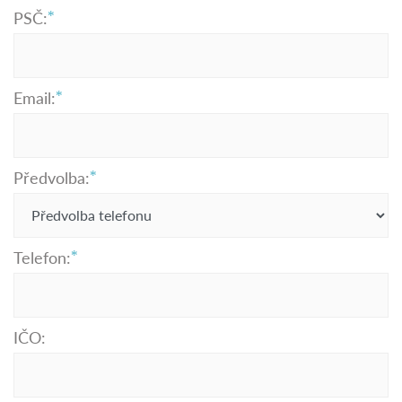
PSČ:
Email:
Předvolba:
Telefon:
IČO: