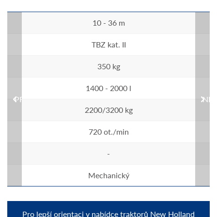
10 - 36 m
TBZ kat. II
350 kg
1400 - 2000 l
PREVIOUS
NEX
2200/3200 kg
720 ot./min
-
Mechanický
Pro lepší orientaci v nabídce traktorů New Holland