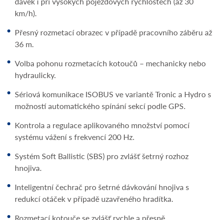
dávek i při vysokých pojezdových rychlostech (až 30
km/h).
Přesný rozmetací obrazec v případě pracovního záběru až
36 m.
Volba pohonu rozmetacích kotoučů – mechanicky nebo
hydraulicky.
Sériová komunikace ISOBUS ve variantě Tronic a Hydro s
možností automatického spínání sekcí podle GPS.
Kontrola a regulace aplikovaného množství pomocí
systému vážení s frekvencí 200 Hz.
Systém Soft Ballistic (SBS) pro zvlášť šetrný rozhoz
hnojiva.
Inteligentní čechrač pro šetrné dávkování hnojiva s
redukcí otáček v případě uzavřeného hradítka.
Rozmetací kotouče se zvlášť rychle a přesně