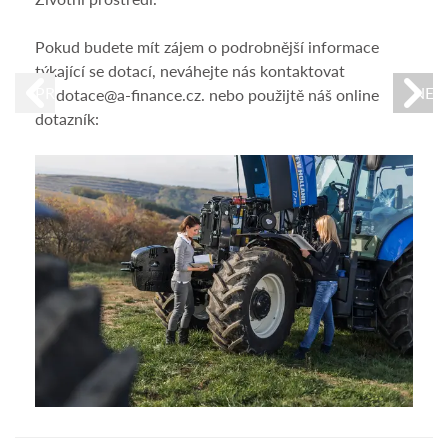
Zj
Pokud budete mít zájem o podrobnější informace
Po
týkající se dotací, neváhejte nás kontaktovat
PREVIOUS
NEX
na dotace@a-finance.cz. nebo použijtě náš online
Cílem
dotazník:
admi
událo
likvi
nákl
Poku
nás 