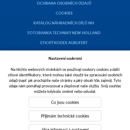
OCHRANA OSOBNÍCH ÚDAJŮ
COOKIES
KATALOG NÁHRADNÍCH DÍLŮ NH
FOTOBANKA TECHNIKY NEW HOLLAND
ETICKÝ KODEX AGROFERT
Nastavení soukromí
Na těchto webových stránkách se používají soubory cookies a další
Copyright © 2023 AGROTEC a.s.
síťové identifikátory, které mohou také sloužit ke zpracování osobních
údajů (např. jak procházíte naše stránky a jaký obsah Vás zajímá). Tyto
Toto jsou internetové stránky společnosti AGROTEC a. s., se sídlem v
údaje nám pomáhají provozovat a zlepšovat naše služby. Svůj souhlas
Hustopečích, Brněnská 74, PSČ 69301, IČO 00544957,
můžete kdykoliv změnit nebo odvolat.
zapsané v OR vedeném Krajským soudem v Brně, oddíl B, vložka 138.
Společnost AGROTEC a.s. je členem koncernu AGROFERT řízeného
Co jsou cookies
společností AGROFERT, a.s.,
IČO 26185610, se sídlem na adrese Pyšelská 2327/2, Chodov, 149 00
Přijímám technické cookies
Praha 4.
Tvoříme weby
a
webové portály
, které vám pomáhají růst. Jsme
Více informací a nastavení