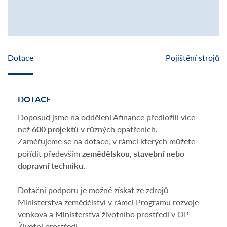
Dotace
Pojištění strojů
DOTACE
POJ
Doposud jsme na oddělení Afinance předložili více
Nešt
než
600 projektů
v různých opatřeních.
dopo
Zaměřujeme se na dotace, v rámci kterých můžete
stroj
pořídit především
zemědělskou, stavební nebo
zach
dopravní techniku.
krup
osob
Dotační podporu je možné získat ze zdrojů
získá
Ministerstva zemědělství v rámci Programu rozvoje
St
venkova a Ministerstva životního prostředí v OP
Kry
Životní prostředí.