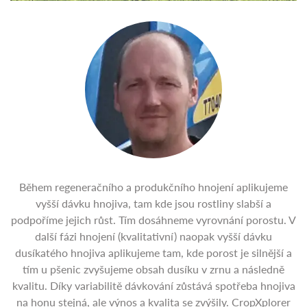
Během regeneračního a produkčního hnojení aplikujeme
vyšší dávku hnojiva, tam kde jsou rostliny slabší a
podpoříme jejich růst. Tím dosáhneme vyrovnání porostu. V
další fázi hnojení (kvalitativní) naopak vyšší dávku
dusíkatého hnojiva aplikujeme tam, kde porost je silnější a
tím u pšenic zvyšujeme obsah dusíku v zrnu a následně
kvalitu. Díky variabilitě dávkování zůstává spotřeba hnojiva
na honu stejná, ale výnos a kvalita se zvýšily. CropXplorer