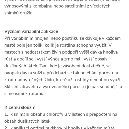
výnosovými z kombajnu nebo satelitními z víceletých
snímků družic.
Význam variabilní aplikace
Při variabilním hnojení nebo postřiku se dávkuje v každém
místě pole jen tolik, kolik je rostlina schopna využít. V
místech s nedostatkem živin podpoří vyšší dávka hnojiva
růst a docílí se i vyšší výnos a zrno má i vyšší obsah
dusíkatých látek. Tam, kde je zásobení dostatečné, se
naopak dávka sníží a předchází se tak poléhání porostu a
ztrát nadbytečných živin, které už rostliny nemohou využít.
Sklizeň zdravého a vyrovnaného porostu je pak snadnější a
s menšími ztrátami.
K čemu slouží?
1. k snímání obsahu chlorofylu v listech s přepočtem na
obsah dusíkatých látek
2. k aplikaci optimální dávky N hnojiva v každém místě