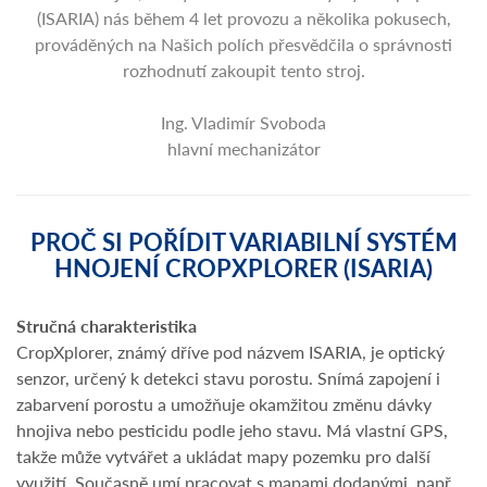
(ISARIA) nás během 4 let provozu a několika pokusech,
prováděných na Našich polích přesvědčila o správnosti
rozhodnutí zakoupit tento stroj.
Ing. Vladimír Svoboda
hlavní mechanizátor
PROČ SI POŘÍDIT VARIABILNÍ SYSTÉM
HNOJENÍ CROPXPLORER (ISARIA)
Stručná charakteristika
CropXplorer, známý dříve pod názvem ISARIA, je optický
senzor, určený k detekci stavu porostu. Snímá zapojení i
zabarvení porostu a umožňuje okamžitou změnu dávky
hnojiva nebo pesticidu podle jeho stavu. Má vlastní GPS,
takže může vytvářet a ukládat mapy pozemku pro další
využití. Současně umí pracovat s mapami dodanými, např.