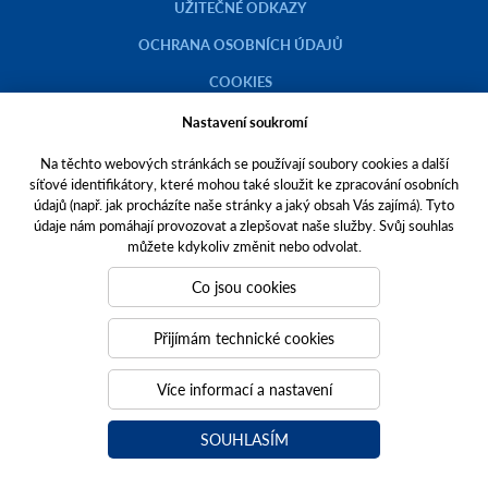
UŽITEČNÉ ODKAZY
OCHRANA OSOBNÍCH ÚDAJŮ
COOKIES
KATALOG NÁHRADNÍCH DÍLŮ NH
Nastavení soukromí
FOTOBANKA TECHNIKY NEW HOLLAND
Na těchto webových stránkách se používají soubory cookies a další
síťové identifikátory, které mohou také sloužit ke zpracování osobních
ETICKÝ KODEX AGROFERT
údajů (např. jak procházíte naše stránky a jaký obsah Vás zajímá). Tyto
údaje nám pomáhají provozovat a zlepšovat naše služby. Svůj souhlas
můžete kdykoliv změnit nebo odvolat.
Co jsou cookies
Copyright © 2023 AGROTEC a.s.
Přijímám technické cookies
Toto jsou internetové stránky společnosti AGROTEC a. s., se sídlem v
Hustopečích, Brněnská 74, PSČ 69301, IČO 00544957,
Více informací a nastavení
zapsané v OR vedeném Krajským soudem v Brně, oddíl B, vložka 138.
Společnost AGROTEC a.s. je členem koncernu AGROFERT řízeného
společností AGROFERT, a.s.,
SOUHLASÍM
IČO 26185610, se sídlem na adrese Pyšelská 2327/2, Chodov, 149 00
Praha 4.