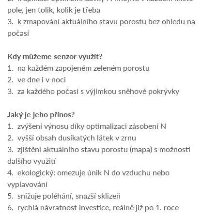
pole, jen tolik, kolik je třeba
3. k zmapování aktuálního stavu porostu bez ohledu na
počasí
Kdy můžeme senzor využít?
1. na každém zapojeném zeleném porostu
2. ve dne i v noci
3. za každého počasí s výjimkou sněhové pokrývky
Jaký je jeho přínos?
1. zvýšení výnosu díky optimalizaci zásobení N
2. vyšší obsah dusíkatých látek v zrnu
3. zjištění aktuálního stavu porostu (mapa) s možností
dalšího využití
4. ekologický: omezuje únik N do vzduchu nebo
vyplavování
5. snižuje poléhání, snazší sklizeň
6. rychlá návratnost investice, reálně již po 1. roce