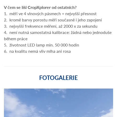
V čem se liší CropXplorer od ostatních?
1. měří ve 4 vlnových pásmech = nejvyšší přesnost
2. kromě barvy porostu měří současně i jeho zapojení
3. nejvyšší frekvence měření, až 2000 x za sekundu
4. není nutná samostatná kalibrace: žádná nebo jednoduše
během práce
5. životnost LED lamp min. 50 000 hodin
6. na kvalitu nemá vliv mlha ani rosa
FOTOGALERIE