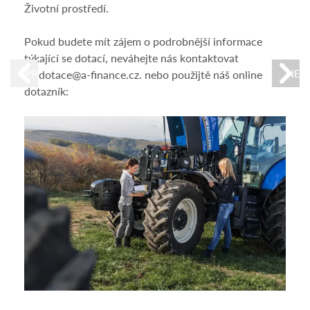
Kry
Životní prostředí.
Zj
Pokud budete mít zájem o podrobnější informace
Po
týkající se dotací, neváhejte nás kontaktovat
PREVIOUS
NEX
na dotace@a-finance.cz. nebo použijtě náš online
Cílem
dotazník:
admi
událo
likvi
nákl
Poku
nás 