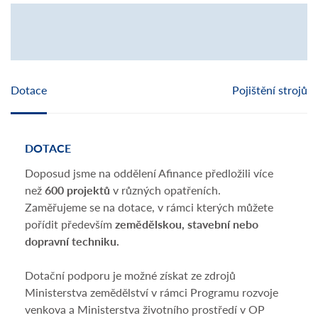
Dotace
Pojištění strojů
DOTACE
POJ
Doposud jsme na oddělení Afinance předložili více
Nešt
než
600 projektů
v různých opatřeních.
dopo
Zaměřujeme se na dotace, v rámci kterých můžete
stroj
pořídit především
zemědělskou, stavební nebo
zach
dopravní techniku.
krup
osob
Dotační podporu je možné získat ze zdrojů
získá
Ministerstva zemědělství v rámci Programu rozvoje
St
venkova a Ministerstva životního prostředí v OP