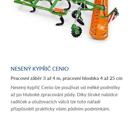
NESENÝ KYPŘIČ CENIO
Pracovní záběr 3 až 4 m, pracovní hloubka 4 až 25 cm
Nesený kypřič Cenio lze používat od mělké podmítky
až po hluboké zpracování půdy. Díky široké nabídce
radliček a utužovacích válců lze toto nářadí
přizpůsobit prakticky všem půdním podmínkám.