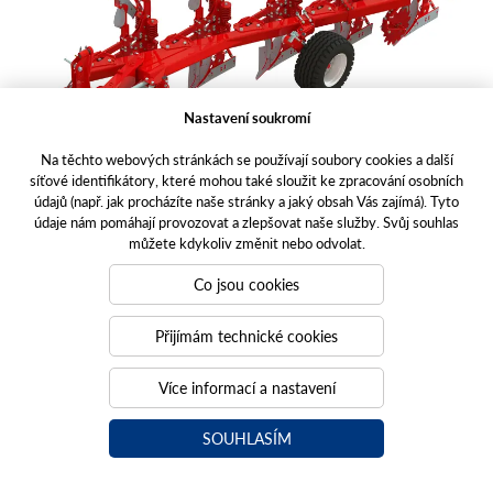
Nastavení soukromí
Na těchto webových stránkách se používají soubory cookies a další
síťové identifikátory, které mohou také sloužit ke zpracování osobních
údajů (např. jak procházíte naše stránky a jaký obsah Vás zajímá). Tyto
údaje nám pomáhají provozovat a zlepšovat naše služby. Svůj souhlas
NESENÉ PLUHY JUPITER II 140
můžete kdykoliv změnit nebo odvolat.
4 a 5 orební tělesa
Co jsou cookies
JUPITER II 140 jsou čtyř a pětiradličné nesené otočné
Přijímám technické cookies
pluhy určené pro traktory od výkonu 110 koní. Při
konstrukci je kladen především důraz na kvalitní
Více informací a nastavení
zpracování v kombinaci s dlouhou životností všech
komponentů.
SOUHLASÍM