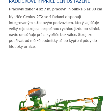
RADLIČKOVÉ KYPŘIČE CENIUS TAŽENÉ
Pracovní záběr 4 až 7 m, pracovní hloubka 5 až 30 cm
Kypřiče Cenius-2TX se 4 řadami disponují
integrovaným středovým podvozkem, který zajišťuje
velký rejd stroje a bezpečnou rychlou jízdu po silnici,
navíc umožňuje práci kypřiče bez válce. Stroj lze
používat od mělké podmítky až po kypření půdy do
hloubky ornice.