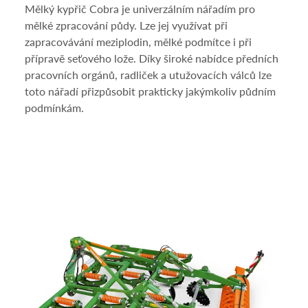
Mělký kypřič Cobra je univerzálním nářadím pro
mělké zpracování půdy. Lze jej využívat při
zapracovávání meziplodin, mělké podmítce i při
přípravě seťového lože. Díky široké nabídce předních
pracovních orgánů, radliček a utužovacích válců lze
toto nářadí přizpůsobit prakticky jakýmkoliv půdním
podmínkám.