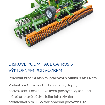
DISKOVÉ PODMÍTAČE CATROS S
VÝKLOPNÝM PODVOZKEM
Pracovní záběr 4 až 6 m, pracovní hloubka 3 až 14 cm
Podmítače Catros-2TS disponují výklopným
podvozkem. Dosahují velkých plošných výkonů při
mělké přípravě půdy s jejím intenzivním
promícháváním. Díky výklopnému podvozku lze