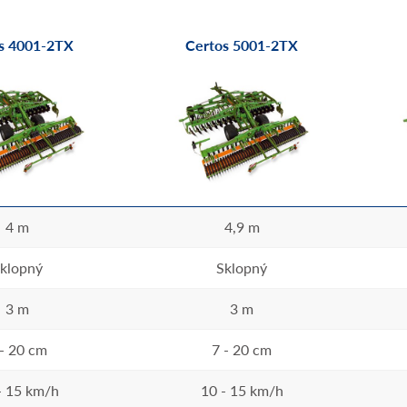
s 4001-2TX
Certos 5001-2TX
4 m
4,9 m
klopný
Sklopný
3 m
3 m
 - 20 cm
7 - 20 cm
- 15 km/h
10 - 15 km/h