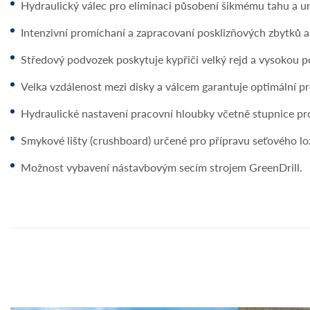
Hydraulický válec pro eliminaci působení šikmému tahu a u
Intenzivní promíchaní a zapracovaní posklizňových zbytků 
Středový podvozek poskytuje kypřiči velký rejd a vysokou p
Velka vzdálenost mezi disky a válcem garantuje optimální p
Hydraulické nastavení pracovní hloubky včetně stupnice pro
Smykové lišty (crushboard) určené pro přípravu seťového lo
Možnost vybavení nástavbovým secím strojem GreenDrill.