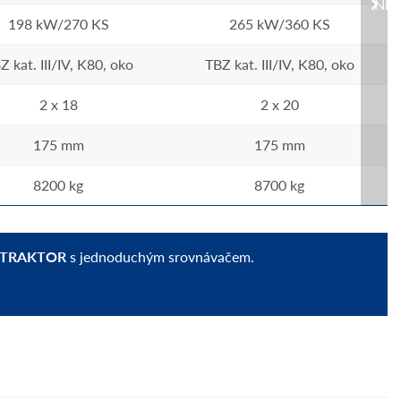
NEX
198 kW/270 KS
265 kW/360 KS
Z kat. III/IV, K80, oko
TBZ kat. III/IV, K80, oko
2 x 18
2 x 20
175 mm
175 mm
8200 kg
8700 kg
 TRAKTOR
s jednoduchým srovnávačem.