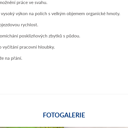
možnění práce ve svahu.
a vysoký výkon na polích s velkým objemem organické hmoty.
ojezdovou rychlost.
romíchání posklizňových zbytků s půdou.
 vyčítání pracovní hloubky.
že na přání.
FOTOGALERIE