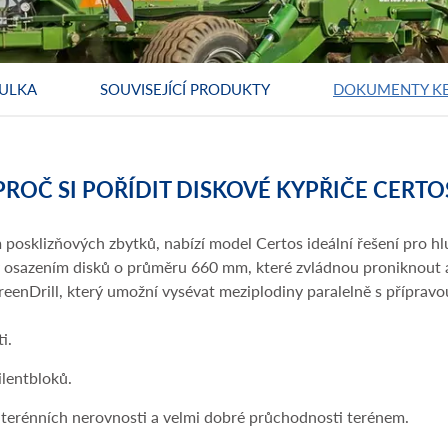
ULKA
SOUVISEJÍCÍ PRODUKTY
DOKUMENTY KE
PROČ SI POŘÍDIT DISKOVÉ KYPŘIČE CERTO
posklizňových zbytků, nabízí model Certos ideální řešení pro h
y osazením disků o průměru 660 mm, které zvládnou proniknout a
eenDrill, který umožní vysévat meziplodiny paralelně s přípravo
i.
ilentbloků.
 terénních nerovnosti a velmi dobré průchodnosti terénem.