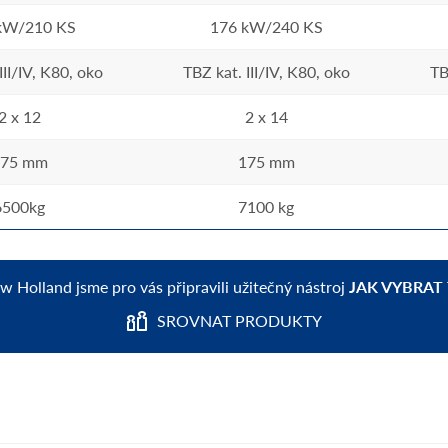
kW/210 KS
176 kW/240 KS
III/IV, K80, oko
TBZ kat. III/IV, K80, oko
TB
2 x 12
2 x 14
75 mm
175 mm
6500kg
7100 kg
ew Holland jsme pro vás připravili užitečný nástroj
JAK VYBRAT
SROVNAT PRODUKTY