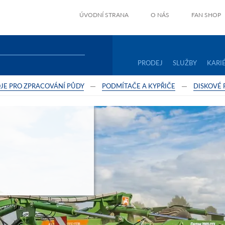
ÚVODNÍ STRANA
O NÁS
FAN SHOP
PRODEJ
SLUŽBY
KARI
JE PRO ZPRACOVÁNÍ PŮDY
PODMÍTAČE A KYPŘIČE
DISKOVÉ 