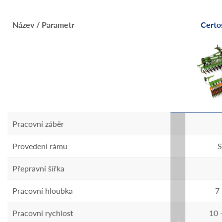
3-2TX
Název / Parametr
Catros+ 12003-2TS
Certo
Pracovní záběr
12 m
ý
Provedení rámu
Sklopný
S
Přepravní šířka
3 m
14 cm
Pracovní hloubka
Catros+ 5 - 14 cm
7
m/h
Pracovní rychlost
12 - 18 km/h
10 