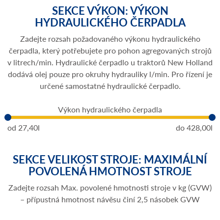
SEKCE VÝKON: VÝKON
HYDRAULICKÉHO ČERPADLA
Zadejte rozsah požadovaného výkonu hydraulického
čerpadla, který potřebujete pro pohon agregovaných strojů
v litrech/min. Hydraulické čerpadlo u traktorů New Holland
dodává olej pouze pro okruhy hydrauliky l/min. Pro řízení je
určené samostatné hydraulické čerpadlo.
Výkon hydraulického čerpadla
od
27,40l
do
428,00l
SEKCE VELIKOST STROJE: MAXIMÁLNÍ
POVOLENÁ HMOTNOST STROJE
Zadejte rozsah Max. povolené hmotnosti stroje v kg (GVW)
– přípustná hmotnost návěsu činí 2,5 násobek GVW