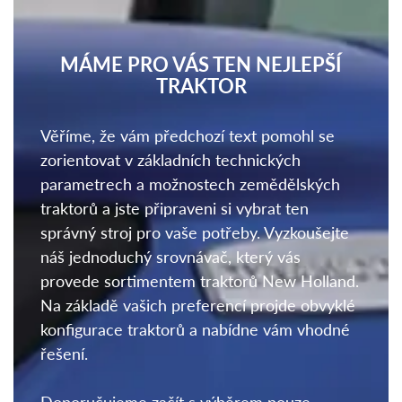
MÁME PRO VÁS TEN NEJLEPŠÍ
TRAKTOR
Věříme, že vám předchozí text pomohl se
zorientovat v základních technických
parametrech a možnostech zemědělských
traktorů a jste připraveni si vybrat ten
správný stroj pro vaše potřeby. Vyzkoušejte
náš jednoduchý srovnávač, který vás
provede sortimentem traktorů New Holland.
Na základě vašich preferencí projde obvyklé
konfigurace traktorů a nabídne vám vhodné
řešení.
Doporučujeme začít s výběrem pouze