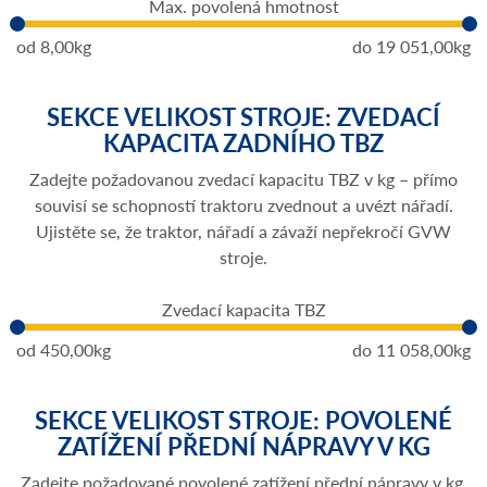
Max. povolená hmotnost
od
8,00kg
do
19 051,00kg
SEKCE VELIKOST STROJE: ZVEDACÍ
KAPACITA ZADNÍHO TBZ
Zadejte požadovanou zvedací kapacitu TBZ v kg – přímo
souvisí se schopností traktoru zvednout a uvézt nářadí.
Ujistěte se, že traktor, nářadí a závaží nepřekročí GVW
stroje.
Zvedací kapacita TBZ
od
450,00kg
do
11 058,00kg
SEKCE VELIKOST STROJE: POVOLENÉ
ZATÍŽENÍ PŘEDNÍ NÁPRAVY V KG
Zadejte požadované povolené zatížení přední nápravy v kg.