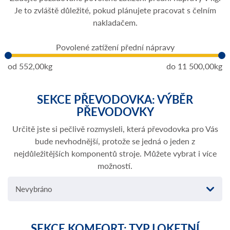
Je to zvláště důležité, pokud plánujete pracovat s čelním
nakladačem.
Povolené zatížení přední nápravy
od
552,00kg
do
11 500,00kg
SEKCE PŘEVODOVKA: VÝBĚR
PŘEVODOVKY
Určitě jste si pečlivě rozmysleli, která převodovka pro Vás
bude nevhodnější, protože se jedná o jeden z
nejdůležitějších komponentů stroje. Můžete vybrat i více
možností.
Nevybráno
SEKCE KOMFORT: TYP LOKETNÍ